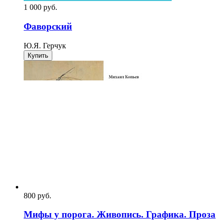
1 000
p
уб.
Фаворский
Ю.Я. Герчук
Купить
800
p
уб.
Мифы у порога. Живопись. Графика. Проза