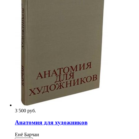
3 500
p
уб.
Анатомия для художников
Енё Барчаи