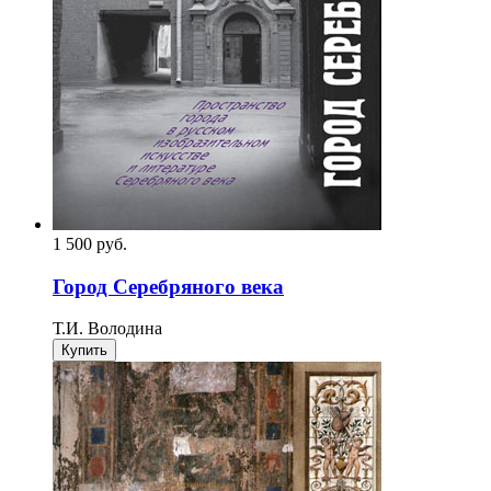
1 500
p
уб.
Город Серебряного века
Т.И. Володина
Купить