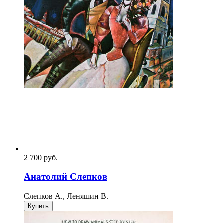
2 700
p
уб.
Анатолий Слепков
Слепков А., Леняшин В.
Купить