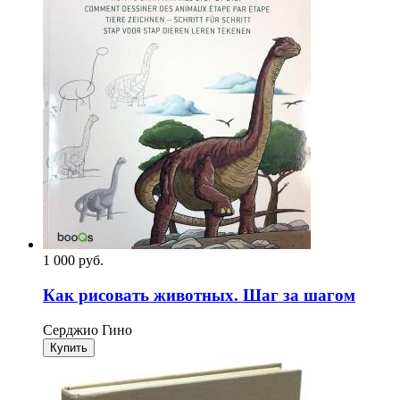
1 000
p
уб.
Как рисовать животных. Шаг за шагом
Серджио Гино
Купить