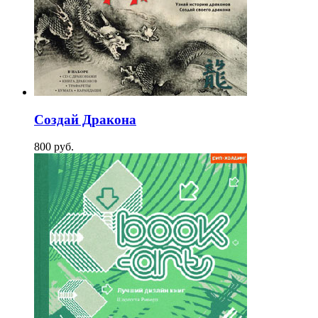
Создай Дракона
800
p
уб.