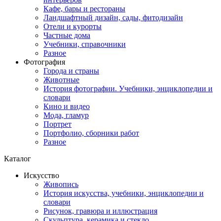
Кафе, бары и рестораны
Ландшафтный дизайн, сады, фитодизайн
Отели и курорты
Частные дома
Учебники, справочники
Разное
Фотография
Города и страны
Животные
История фотографии. Учебники, энциклопедии и
словари
Кино и видео
Мода, гламур
Портрет
Портфолио, сборники работ
Разное
Каталог
Искусство
Живопись
История искусства, учебники, энциклопедии и
словари
Рисунок, гравюра и иллюстрация
Скульптура, керамика и стекло