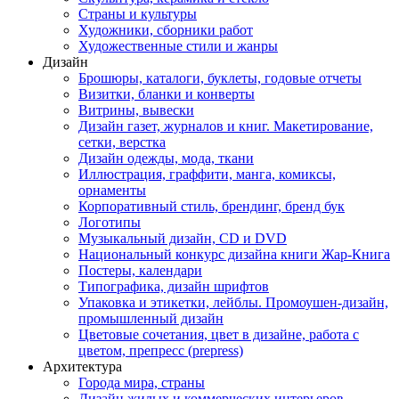
Страны и культуры
Художники, сборники работ
Художественные стили и жанры
Дизайн
Брошюры, каталоги, буклеты, годовые отчеты
Визитки, бланки и конверты
Витрины, вывески
Дизайн газет, журналов и книг. Макетирование,
сетки, верстка
Дизайн одежды, мода, ткани
Иллюстрация, граффити, манга, комиксы,
орнаменты
Корпоративный стиль, брендинг, бренд бук
Логотипы
Музыкальный дизайн, СD и DVD
Национальный конкурс дизайна книги Жар-Книга
Постеры, календари
Типографика, дизайн шрифтов
Упаковка и этикетки, лейблы. Промоушен-дизайн,
промышленный дизайн
Цветовые сочетания, цвет в дизайне, работа с
цветом, препресс (prepress)
Архитектура
Города мира, страны
Дизайн жилых и коммерческих интерьеров