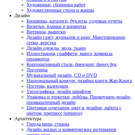
Художники, сборники работ
Художественные стили и жанры
Дизайн
Брошюры, каталоги, буклеты, годовые отчеты
Визитки, бланки и конверты
Витрины, вывески
Дизайн газет, журналов и книг. Макетирование,
сетки, верстка
Дизайн одежды, мода, ткани
Иллюстрация, граффити, манга, комиксы,
орнаменты
Корпоративный стиль, брендинг, бренд бук
Логотипы
Музыкальный дизайн, СD и DVD
Национальный конкурс дизайна книги Жар-Книга
Постеры, календари
Типографика, дизайн шрифтов
Упаковка и этикетки, лейблы. Промоушен-дизайн,
промышленный дизайн
Цветовые сочетания, цвет в дизайне, работа с
цветом, препресс (prepress)
Архитектура
Города мира, страны
Дизайн жилых и коммерческих интерьеров
интерьеров