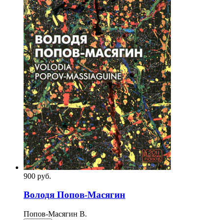
900
p
уб.
Володя Попов-Масягин
Попов-Масягин В.