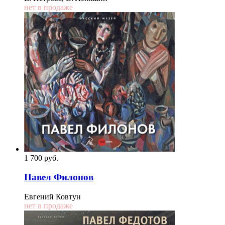
нет в продаже
1 700
p
уб.
Павел Филонов
Евгений Ковтун
нет в продаже