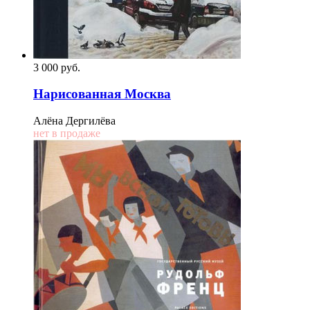
3 000
p
уб.
Нарисованная Москва
Алёна Дергилёва
нет в продаже