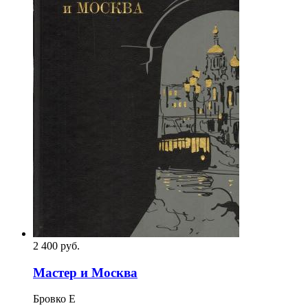
2 400
p
уб.
Мастер и Москва
Бровко Е