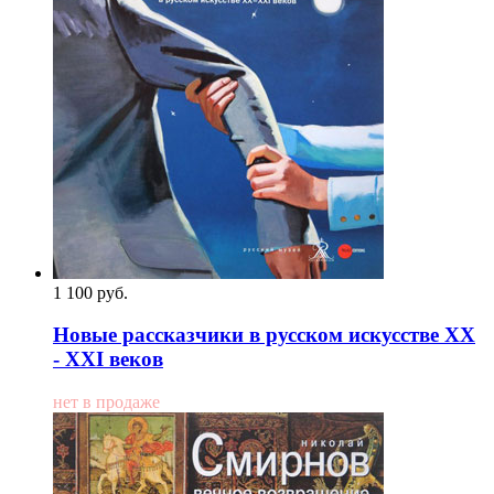
1 100
p
уб.
Новые рассказчики в русском искусстве XX
- XXI веков
нет в продаже