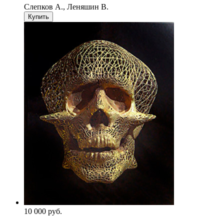
Слепков А., Леняшин В.
Купить
10 000
p
уб.