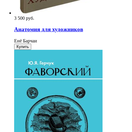
3 500
p
уб.
Анатомия для художников
Енё Барчаи
Купить