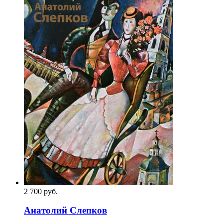
2 700
p
уб.
Анатолий Слепков