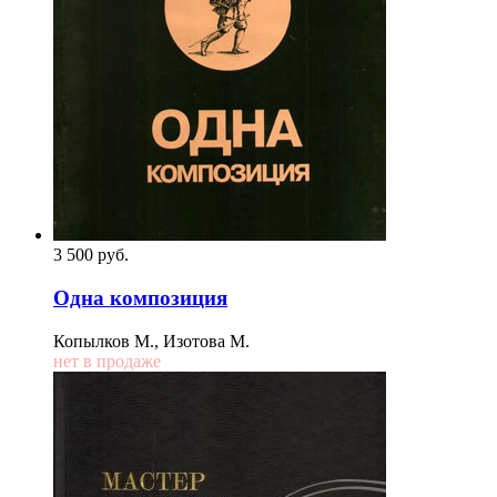
3 500
p
уб.
Одна композиция
Копылков М., Изотова М.
нет в продаже