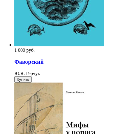
1 000
p
уб.
Фаворский
Ю.Я. Герчук
Купить