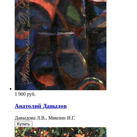
1 900
p
уб.
Анатолий Давыдов
Давыдова Л.В., Мямлин И.Г.
Купить