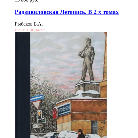
Paдзивиловcкая Летопись. B 2 х тoмах
Pыбаков Б.А.
нет в продаже