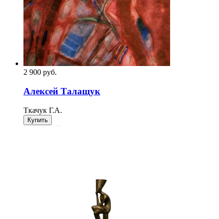
2 900
p
уб.
Алексей Талащук
Ткачук Г.А.
Купить