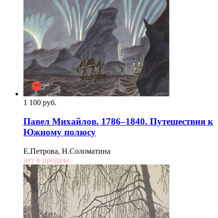
1 100
p
уб.
Павел Михайлов. 1786–1840. Путешествия к
Южному полюсу
Е.Петрова, Н.Соломатина
нет в продаже