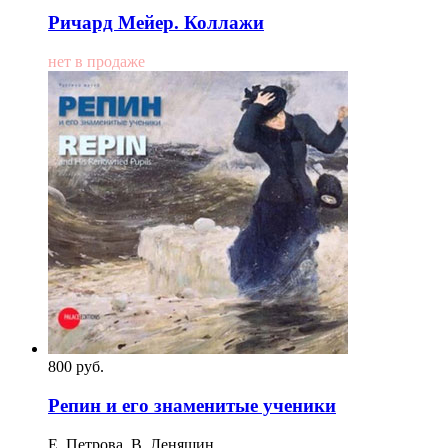
Ричард Мейер. Коллажи
нет в продаже
800
p
уб.
Репин и его знаменитые ученики
Е. Петрова, В. Леняшин