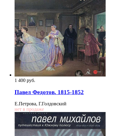
1 400
p
уб.
Павел Федотов. 1815-1852
Е.Петрова, Г.Голдовский
нет в продаже