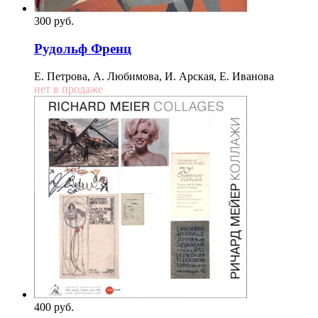
300
p
уб.
Рудольф Френц
Е. Петрова, А. Любимова, И. Арская, Е. Иванова
нет в продаже
400
p
уб.