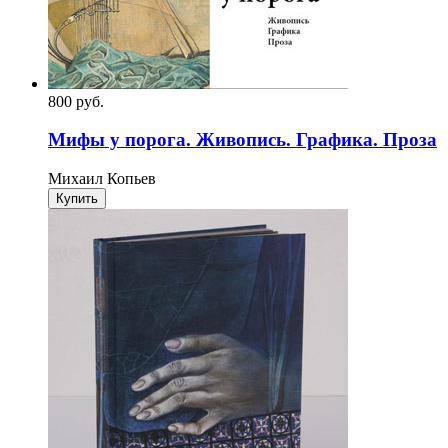
800
p
уб.
Мифы у порога. Живопись. Графика. Проза
Михаил Копьев
Купить