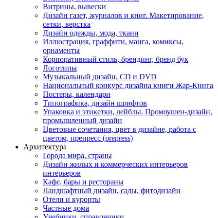
Витрины, вывески
Дизайн газет, журналов и книг. Макетирование,
сетки, верстка
Дизайн одежды, мода, ткани
Иллюстрация, граффити, манга, комиксы,
орнаменты
Корпоративный стиль, брендинг, бренд бук
Логотипы
Музыкальный дизайн, СD и DVD
Национальный конкурс дизайна книги Жар-Книга
Постеры, календари
Типографика, дизайн шрифтов
Упаковка и этикетки, лейблы. Промоушен-дизайн,
промышленный дизайн
Цветовые сочетания, цвет в дизайне, работа с
цветом, препресс (prepress)
Архитектура
Города мира, страны
Дизайн жилых и коммерческих интерьеров
интерьеров
Кафе, бары и рестораны
Ландшафтный дизайн, сады, фитодизайн
Отели и курорты
Частные дома
Учебники, справочники