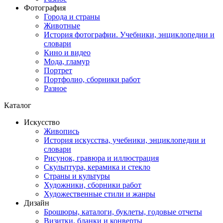
Фотография
Города и страны
Животные
История фотографии. Учебники, энциклопедии и
словари
Кино и видео
Мода, гламур
Портрет
Портфолио, сборники работ
Разное
Каталог
Искусство
Живопись
История искусства, учебники, энциклопедии и
словари
Рисунок, гравюра и иллюстрация
Скульптура, керамика и стекло
Страны и культуры
Художники, сборники работ
Художественные стили и жанры
Дизайн
Брошюры, каталоги, буклеты, годовые отчеты
Визитки, бланки и конверты