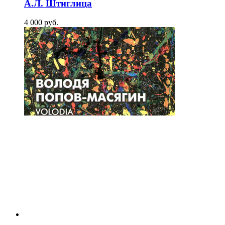
А.Л. Штиглица
4 000
p
уб.