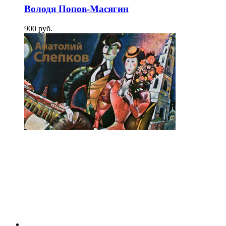
Володя Попов-Масягин
900
p
уб.