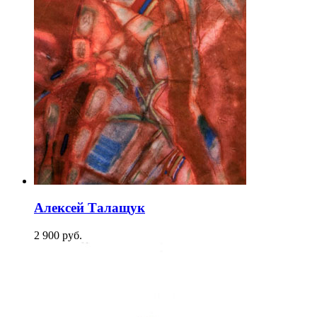
Алексей Талащук
2 900
p
уб.