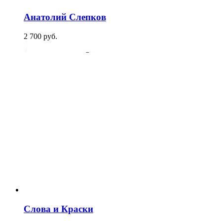
Анатолий Слепков
2 700
p
уб.
Слова и Краски