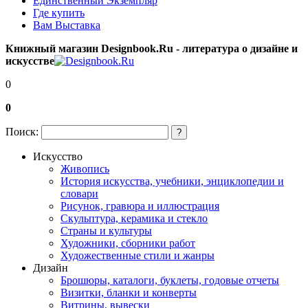
Единственный Экземпляр
Где купить
Вам Выставка
Книжный магазин Designbook.Ru - литература о дизайне и
искусстве
0
0
Поиск:
?
Искусство
Живопись
История искусства, учебники, энциклопедии и
словари
Рисунок, гравюра и иллюстрация
Скульптура, керамика и стекло
Страны и культуры
Художники, сборники работ
Художественные стили и жанры
Дизайн
Брошюры, каталоги, буклеты, годовые отчеты
Визитки, бланки и конверты
Витрины, вывески