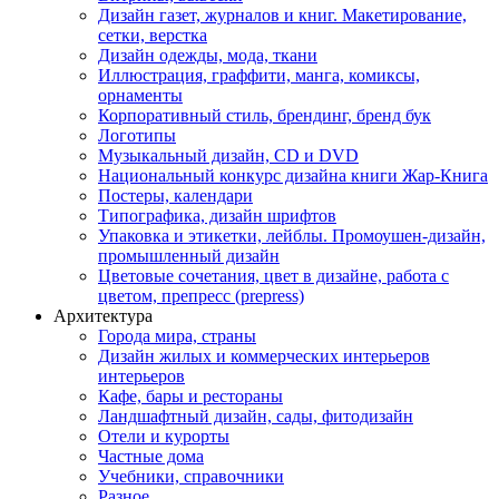
Дизайн газет, журналов и книг. Макетирование,
сетки, верстка
Дизайн одежды, мода, ткани
Иллюстрация, граффити, манга, комиксы,
орнаменты
Корпоративный стиль, брендинг, бренд бук
Логотипы
Музыкальный дизайн, СD и DVD
Национальный конкурс дизайна книги Жар-Книга
Постеры, календари
Типографика, дизайн шрифтов
Упаковка и этикетки, лейблы. Промоушен-дизайн,
промышленный дизайн
Цветовые сочетания, цвет в дизайне, работа с
цветом, препресс (prepress)
Архитектура
Города мира, страны
Дизайн жилых и коммерческих интерьеров
интерьеров
Кафе, бары и рестораны
Ландшафтный дизайн, сады, фитодизайн
Отели и курорты
Частные дома
Учебники, справочники
Разное