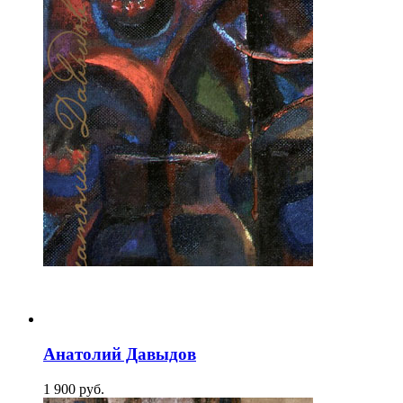
Анатолий Давыдов
1 900
p
уб.