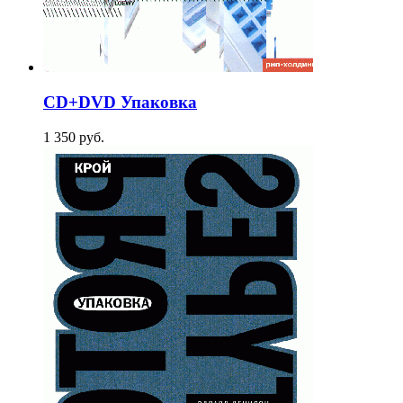
CD+DVD Упаковка
1 350
p
уб.