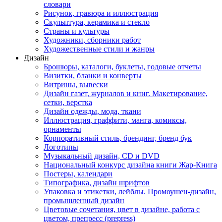
словари
Рисунок, гравюра и иллюстрация
Скульптура, керамика и стекло
Страны и культуры
Художники, сборники работ
Художественные стили и жанры
Дизайн
Брошюры, каталоги, буклеты, годовые отчеты
Визитки, бланки и конверты
Витрины, вывески
Дизайн газет, журналов и книг. Макетирование,
сетки, верстка
Дизайн одежды, мода, ткани
Иллюстрация, граффити, манга, комиксы,
орнаменты
Корпоративный стиль, брендинг, бренд бук
Логотипы
Музыкальный дизайн, СD и DVD
Национальный конкурс дизайна книги Жар-Книга
Постеры, календари
Типографика, дизайн шрифтов
Упаковка и этикетки, лейблы. Промоушен-дизайн,
промышленный дизайн
Цветовые сочетания, цвет в дизайне, работа с
цветом, препресс (prepress)