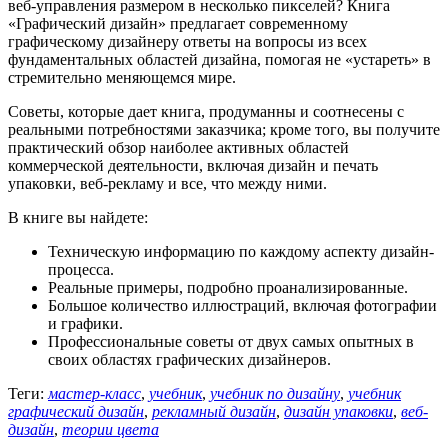
веб-управления размером в несколько пикселей? Книга
«Графический дизайн» предлагает современному
графическому дизайнеру ответы на вопросы из всех
фундаментальных областей дизайна, помогая не «устареть» в
стремительно меняющемся мире.
Советы, которые дает книга, продуманны и соотнесены с
реальными потребностями заказчика; кроме того, вы получите
практический обзор наиболее активных областей
коммерческой деятельности, включая дизайн и печать
упаковки, веб-рекламу и все, что между ними.
В книге вы найдете:
Техническую информацию по каждому аспекту дизайн-
процесса.
Реальные примеры, подробно проанализированные.
Большое количество иллюстраций, включая фотографии
и графики.
Профессиональные советы от двух самых опытных в
своих областях графических дизайнеров.
Теги:
мастер-класс
,
учебник
,
учебник по дизайну
,
учебник
графический дизайн
,
рекламный дизайн
,
дизайн упаковки
,
веб-
дизайн
,
теории цвета