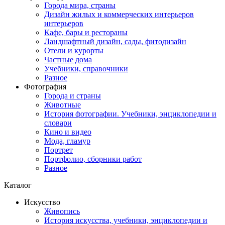
Города мира, страны
Дизайн жилых и коммерческих интерьеров
интерьеров
Кафе, бары и рестораны
Ландшафтный дизайн, сады, фитодизайн
Отели и курорты
Частные дома
Учебники, справочники
Разное
Фотография
Города и страны
Животные
История фотографии. Учебники, энциклопедии и
словари
Кино и видео
Мода, гламур
Портрет
Портфолио, сборники работ
Разное
Каталог
Искусство
Живопись
История искусства, учебники, энциклопедии и