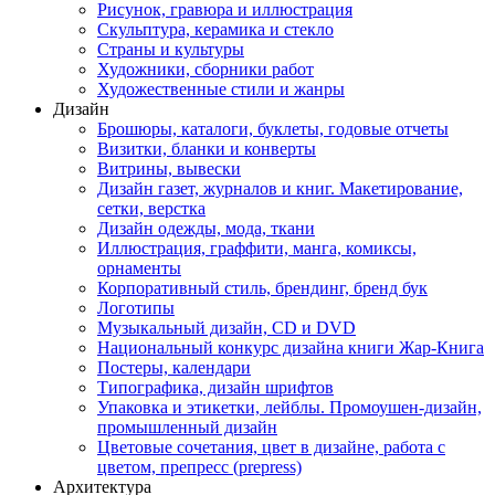
Рисунок, гравюра и иллюстрация
Скульптура, керамика и стекло
Страны и культуры
Художники, сборники работ
Художественные стили и жанры
Дизайн
Брошюры, каталоги, буклеты, годовые отчеты
Визитки, бланки и конверты
Витрины, вывески
Дизайн газет, журналов и книг. Макетирование,
сетки, верстка
Дизайн одежды, мода, ткани
Иллюстрация, граффити, манга, комиксы,
орнаменты
Корпоративный стиль, брендинг, бренд бук
Логотипы
Музыкальный дизайн, СD и DVD
Национальный конкурс дизайна книги Жар-Книга
Постеры, календари
Типографика, дизайн шрифтов
Упаковка и этикетки, лейблы. Промоушен-дизайн,
промышленный дизайн
Цветовые сочетания, цвет в дизайне, работа с
цветом, препресс (prepress)
Архитектура