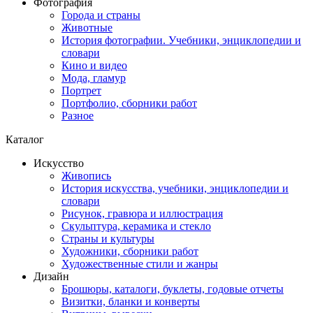
Фотография
Города и страны
Животные
История фотографии. Учебники, энциклопедии и
словари
Кино и видео
Мода, гламур
Портрет
Портфолио, сборники работ
Разное
Каталог
Искусство
Живопись
История искусства, учебники, энциклопедии и
словари
Рисунок, гравюра и иллюстрация
Скульптура, керамика и стекло
Страны и культуры
Художники, сборники работ
Художественные стили и жанры
Дизайн
Брошюры, каталоги, буклеты, годовые отчеты
Визитки, бланки и конверты