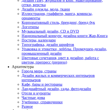
Дизайн газет, журналов и книг. Макетирование,
сетки, верстка
Дизайн одежды, мода, ткани
Иллюстрация, граффити, манга, комиксы,
орнаменты
Корпоративный стиль, брендинг, бренд бук
Логотипы
Музыкальный дизайн, СD и DVD
Национальный конкурс дизайна книги Жар-Книга
Постеры, календари
Типографика, дизайн шрифтов
Упаковка и этикетки, лейблы. Промоушен-дизайн,
промышленный дизайн
Цветовые сочетания, цвет в дизайне, работа с
цветом, препресс (prepress)
Архитектура
Города мира, страны
Дизайн жилых и коммерческих интерьеров
интерьеров
Кафе, бары и рестораны
Ландшафтный дизайн, сады, фитодизайн
Отели и курорты
Частные дома
Учебники, справочники
Разное