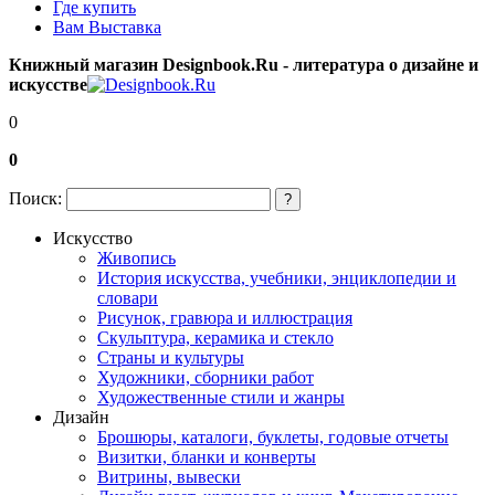
Где купить
Вам Выставка
Книжный магазин Designbook.Ru - литература о дизайне и
искусстве
0
0
Поиск:
?
Искусство
Живопись
История искусства, учебники, энциклопедии и
словари
Рисунок, гравюра и иллюстрация
Скульптура, керамика и стекло
Страны и культуры
Художники, сборники работ
Художественные стили и жанры
Дизайн
Брошюры, каталоги, буклеты, годовые отчеты
Визитки, бланки и конверты
Витрины, вывески