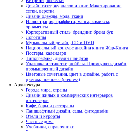
Витрины, вывески
Дизайн газет, журналов и книг. Макетирование,
сетки, верстка
Дизайн одежды, мода, ткани
Иллюстрация, граффити, манга, комиксы,
орнаменты
Корпоративный стиль, брендинг, бренд бук
Логотипы
Музыкальный дизайн, СD и DVD
Национальный конкурс дизайна книги Жар-Книга
Постеры, календари
Типографика, дизайн шрифтов
Упаковка и этикетки, лейблы. Промоушен-дизайн,
промышленный дизайн
Цветовые сочетания, цвет в дизайне, работа с
цветом, препресс (prepress)
Архитектура
Города мира, страны
Дизайн жилых и коммерческих интерьеров
интерьеров
Кафе, бары и рестораны
Ландшафтный дизайн, сады, фитодизайн
Отели и курорты
Частные дома
Учебники, справочники