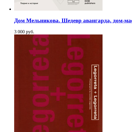
Дом Мельникова. Шедевр авангарда, дом-ма
3 000
p
уб.