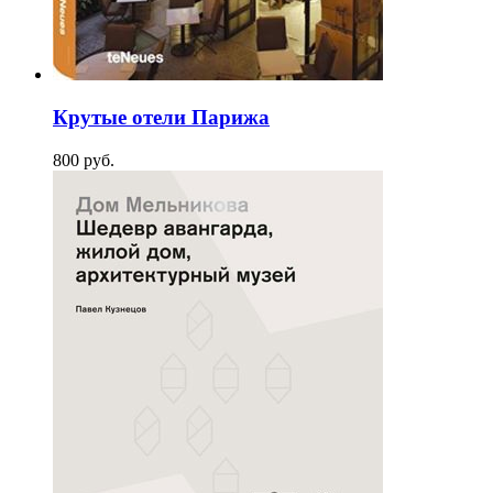
Крутые отели Парижа
800
p
уб.