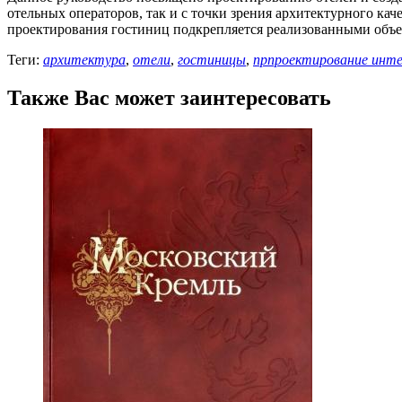
отельных операторов, так и с точки зрения архитектурного ка
проектирования гостиниц подкрепляется реализованными объ
Теги:
архитектура
,
отели
,
гостиницы
,
прпроектирование инте
Также Вас может заинтересовать