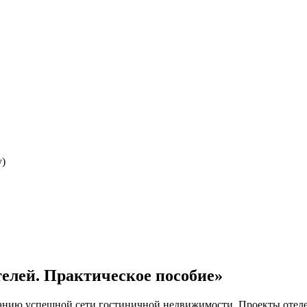
y)
елей. Практическое пособие»
анию успешной сети гостиничной недвижимости. Проекты отелей