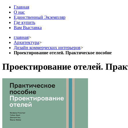
Главная
О нас
Единственный Экземпляр
Где купить
Вам Выставка
главная
>
Архитектура
>
Дизайн коммерческих интерьеров
>
Проектирование отелей. Практическое пособие
Проектирование отелей. Прак