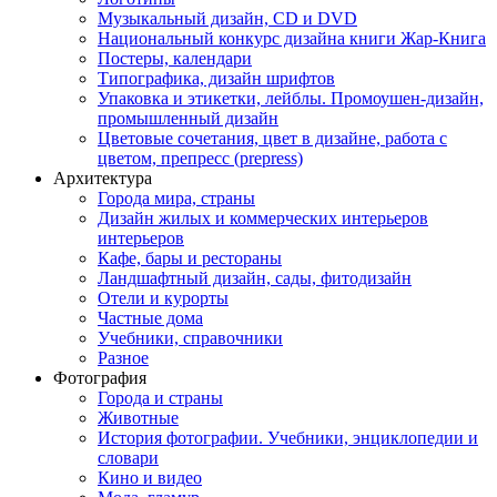
Музыкальный дизайн, СD и DVD
Национальный конкурс дизайна книги Жар-Книга
Постеры, календари
Типографика, дизайн шрифтов
Упаковка и этикетки, лейблы. Промоушен-дизайн,
промышленный дизайн
Цветовые сочетания, цвет в дизайне, работа с
цветом, препресс (prepress)
Архитектура
Города мира, страны
Дизайн жилых и коммерческих интерьеров
интерьеров
Кафе, бары и рестораны
Ландшафтный дизайн, сады, фитодизайн
Отели и курорты
Частные дома
Учебники, справочники
Разное
Фотография
Города и страны
Животные
История фотографии. Учебники, энциклопедии и
словари
Кино и видео