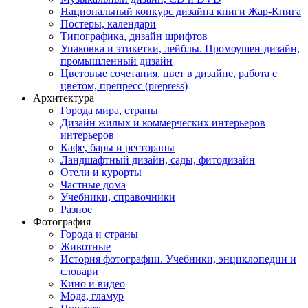
Национальный конкурс дизайна книги Жар-Книга
Постеры, календари
Типографика, дизайн шрифтов
Упаковка и этикетки, лейблы. Промоушен-дизайн,
промышленный дизайн
Цветовые сочетания, цвет в дизайне, работа с
цветом, препресс (prepress)
Архитектура
Города мира, страны
Дизайн жилых и коммерческих интерьеров
интерьеров
Кафе, бары и рестораны
Ландшафтный дизайн, сады, фитодизайн
Отели и курорты
Частные дома
Учебники, справочники
Разное
Фотография
Города и страны
Животные
История фотографии. Учебники, энциклопедии и
словари
Кино и видео
Мода, гламур