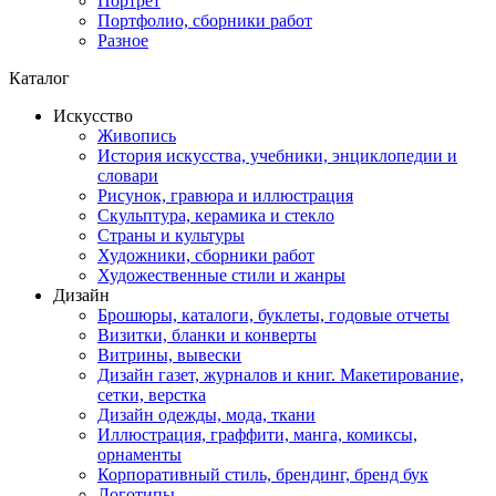
Портрет
Портфолио, сборники работ
Разное
Каталог
Искусство
Живопись
История искусства, учебники, энциклопедии и
словари
Рисунок, гравюра и иллюстрация
Скульптура, керамика и стекло
Страны и культуры
Художники, сборники работ
Художественные стили и жанры
Дизайн
Брошюры, каталоги, буклеты, годовые отчеты
Визитки, бланки и конверты
Витрины, вывески
Дизайн газет, журналов и книг. Макетирование,
сетки, верстка
Дизайн одежды, мода, ткани
Иллюстрация, граффити, манга, комиксы,
орнаменты
Корпоративный стиль, брендинг, бренд бук
Логотипы