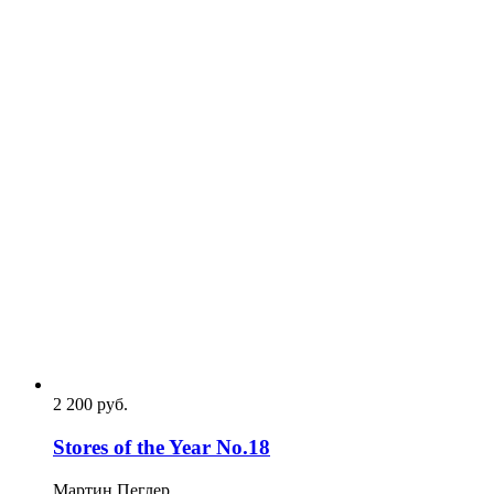
2 200
p
уб.
Stores of the Year No.18
Мартин Пеглер