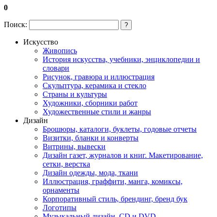
0
Поиск:
?
Искусство
Живопись
История искусства, учебники, энциклопедии и
словари
Рисунок, гравюра и иллюстрация
Скульптура, керамика и стекло
Страны и культуры
Художники, сборники работ
Художественные стили и жанры
Дизайн
Брошюры, каталоги, буклеты, годовые отчеты
Визитки, бланки и конверты
Витрины, вывески
Дизайн газет, журналов и книг. Макетирование,
сетки, верстка
Дизайн одежды, мода, ткани
Иллюстрация, граффити, манга, комиксы,
орнаменты
Корпоративный стиль, брендинг, бренд бук
Логотипы
Музыкальный дизайн, СD и DVD