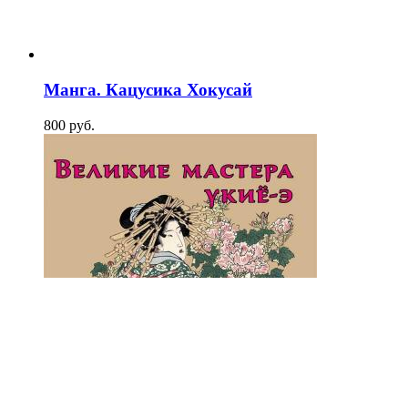
Манга. Кацусика Хокусай
800
p
уб.