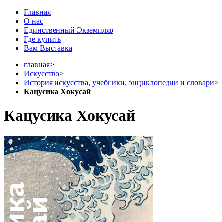
Главная
О нас
Единственный Экземпляр
Где купить
Вам Выставка
главная
>
Искусство
>
История искусства, учебники, энциклопедии и словари
>
Кацусика Хокусай
Кацусика Хокусай