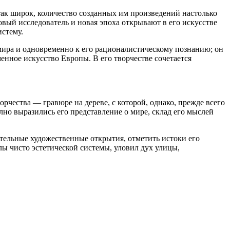
так широк, количество созданных им произведений настолько
овый исследователь и новая эпоха открывают в его искусстве
истему.
мира и одновременно к его рационалистическому познанию; он
енное искусство Европы. В его творчестве сочетается
рчества — гравюре на дереве, с которой, однако, прежде всего
лно выразились его представление о мире, склад его мыслей
ительные художественные открытия, отметить истоки его
елы чисто эстетической системы, уловил дух улицы,