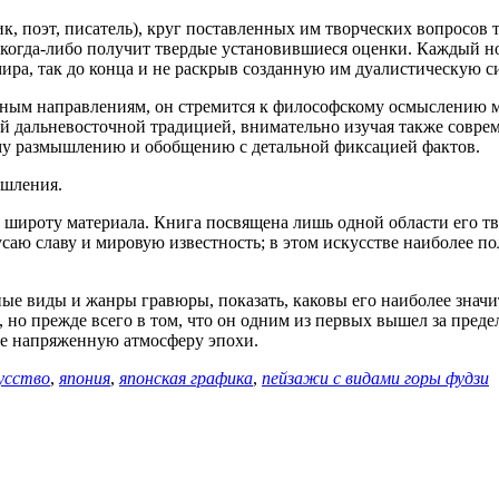
, поэт, писатель), круг поставленных им творческих вопросов 
ли когда-либо получит твердые установившиеся оценки. Каждый н
ира, так до конца и не раскрыв созданную им дуалистическую с
ожным направлениям, он стремится к философскому осмыслению 
ой дальневосточной традицией, внимательно изучая также соврем
ому размышлению и обобщению с детальной фиксацией фактов.
ышления.
 широту материала. Книга посвящена лишь одной области его тво
саю славу и мировую известность; в этом искусстве наиболее по
ные виды и жанры гравюры, показать, каковы его наиболее знач
, но прежде всего в том, что он одним из первых вышел за пред
ве напряженную атмосферу эпохи.
кусство
,
япония
,
японская графика
,
пейзажи с видами горы фудзи