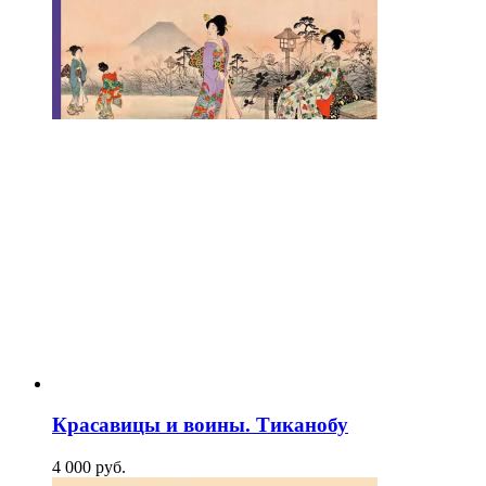
Красавицы и воины. Тиканобу
4 000
p
уб.