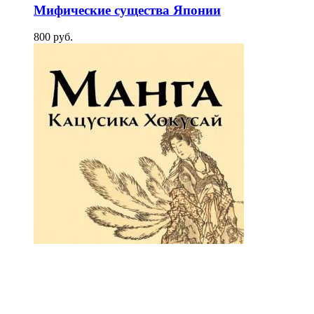
Мифические существа Японии
800
p
уб.