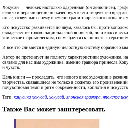
Хокусай — человек настолько одаренный (он живописец, график
велико и неравноценно по качеству, что его творчество вряд 
иные, созвучные своему времени грани творческого познания м
Его искусство развивается по двум, казалось бы, противопол
овладевает не только национальной японской, но и классическ
эпическое с прозаическим, совмещается склонность к серьезн
И все это сливается в единую целостную систему образного м
Автор не претендует на полноту характеристики художника, на
связано для нас имя художника; именно гравюра принесла Хоку
и чувств.
Цель книги — проследить, что нового внес художник в различ
творчества, сказавшиеся не только в сюжетах его произведений
почувствовал темп и ритм современности, воплотил в искусст
Теги:
кацусика хокусай
,
хокусай
,
японская гравюра
,
японское ис
Также Вас может заинтересовать