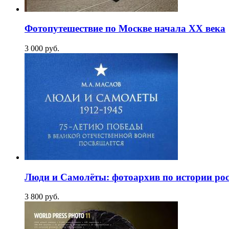
Фотопутешествие по Москве начала XX века
3 000
p
уб.
Люди и Самолёты: фотоархив по истории росс
3 800
p
уб.