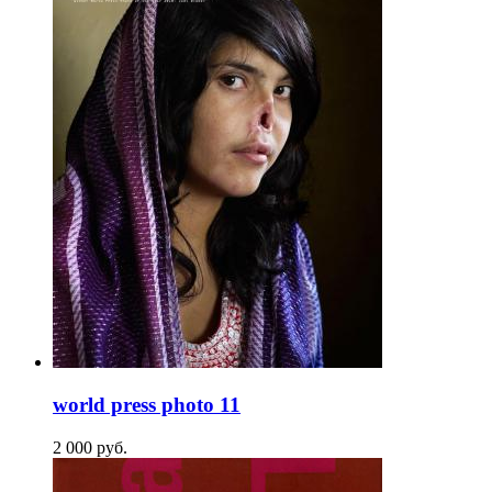
world press photo 11
2 000
p
уб.