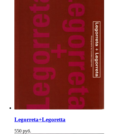
Legorreta+Legoretta
550
p
уб.