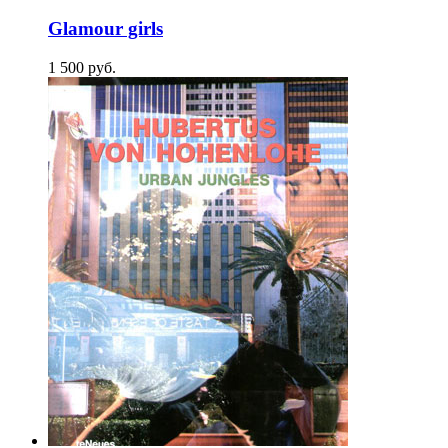
Glamour girls
1 500
p
уб.