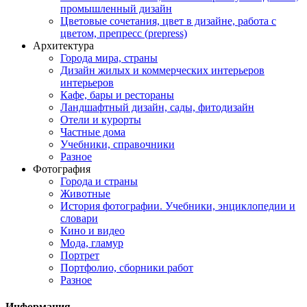
промышленный дизайн
Цветовые сочетания, цвет в дизайне, работа с
цветом, препресс (prepress)
Архитектура
Города мира, страны
Дизайн жилых и коммерческих интерьеров
интерьеров
Кафе, бары и рестораны
Ландшафтный дизайн, сады, фитодизайн
Отели и курорты
Частные дома
Учебники, справочники
Разное
Фотография
Города и страны
Животные
История фотографии. Учебники, энциклопедии и
словари
Кино и видео
Мода, гламур
Портрет
Портфолио, сборники работ
Разное
Информация