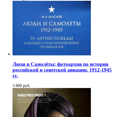
Люди и Самолёты: фотоархив по истории
российской и советской авиации. 1912-1945
гг.
3 800
p
уб.