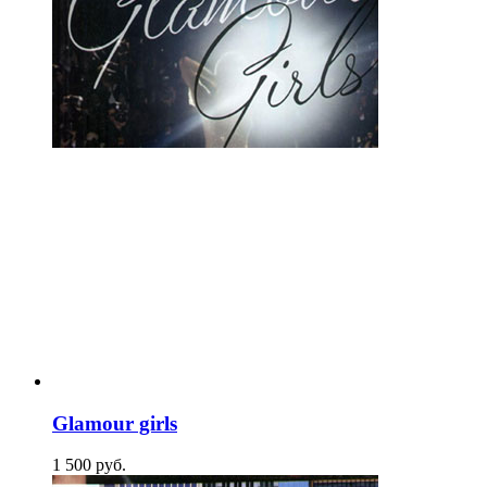
Glamour girls
1 500
p
уб.