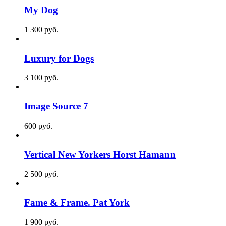
My Dog
1 300
p
уб.
Luxury for Dogs
3 100
p
уб.
Image Source 7
600
p
уб.
Vertical New Yorkers Horst Hamann
2 500
p
уб.
Fame & Frame. Pat York
1 900
p
уб.