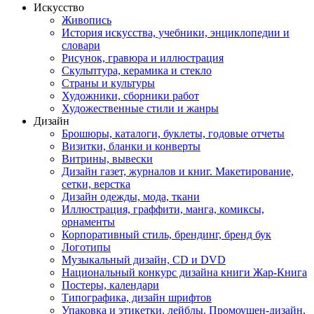
Искусство
Живопись
История искусства, учебники, энциклопедии и
словари
Рисунок, гравюра и иллюстрация
Скульптура, керамика и стекло
Страны и культуры
Художники, сборники работ
Художественные стили и жанры
Дизайн
Брошюры, каталоги, буклеты, годовые отчеты
Визитки, бланки и конверты
Витрины, вывески
Дизайн газет, журналов и книг. Макетирование,
сетки, верстка
Дизайн одежды, мода, ткани
Иллюстрация, граффити, манга, комиксы,
орнаменты
Корпоративный стиль, брендинг, бренд бук
Логотипы
Музыкальный дизайн, СD и DVD
Национальный конкурс дизайна книги Жар-Книга
Постеры, календари
Типографика, дизайн шрифтов
Упаковка и этикетки, лейблы. Промоушен-дизайн,