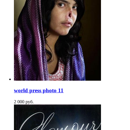
world press photo 11
2 000
p
уб.