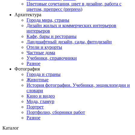
Цветовые сочетания, цвет в дизайне, работа с
цветом, препресс (prepress)
Архитектура
Города мира, страны
Дизайн жилых и коммерческих интерьеров
интерьеров
Кафе, бары и рестораны
Ландшафтный дизайн, сады, фитодизайн
Отели и курорты
Частные дома
Учебники, справочники
Разное
Фотография
Города и страны
Животные
История фотографии. Учебники, энциклопедии и
словари
Кино и видео
Мода, гламур
Портрет
Портфолио, сборники работ
Разное
Каталог