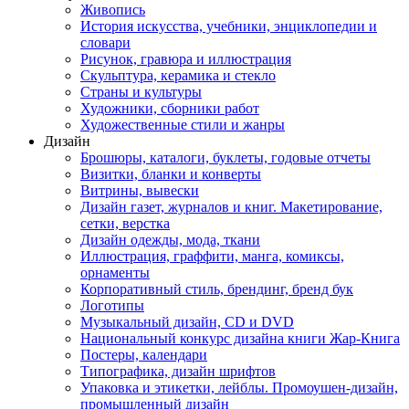
Живопись
История искусства, учебники, энциклопедии и
словари
Рисунок, гравюра и иллюстрация
Скульптура, керамика и стекло
Страны и культуры
Художники, сборники работ
Художественные стили и жанры
Дизайн
Брошюры, каталоги, буклеты, годовые отчеты
Визитки, бланки и конверты
Витрины, вывески
Дизайн газет, журналов и книг. Макетирование,
сетки, верстка
Дизайн одежды, мода, ткани
Иллюстрация, граффити, манга, комиксы,
орнаменты
Корпоративный стиль, брендинг, бренд бук
Логотипы
Музыкальный дизайн, СD и DVD
Национальный конкурс дизайна книги Жар-Книга
Постеры, календари
Типографика, дизайн шрифтов
Упаковка и этикетки, лейблы. Промоушен-дизайн,
промышленный дизайн