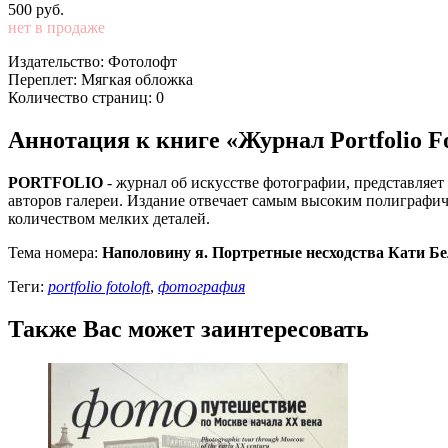
500
p
уб.
нет в продаже
Издательство: Фотолофт
Переплет: Мягкая обложка
Количество страниц: 0
Аннотация к книге «Журнал Portfolio F
PORTFOLIO
- журнал об искусстве фотографии, представляет
авторов галереи. Издание отвечает самым высоким полиграфич
количеством мелких деталей.
Тема номера:
Наполовину я. Портретные несходства Кати Б
Теги:
portfolio fotoloft
,
фотография
Также Вас может заинтересовать