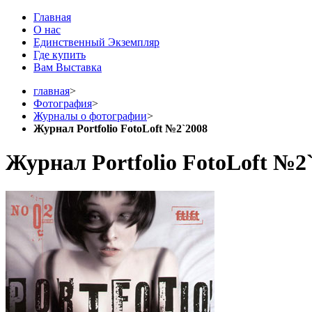
Главная
О нас
Единственный Экземпляр
Где купить
Вам Выставка
главная
>
Фотография
>
Журналы о фотографии
>
Журнал Portfolio FotoLoft №2`2008
Журнал Portfolio FotoLoft №2