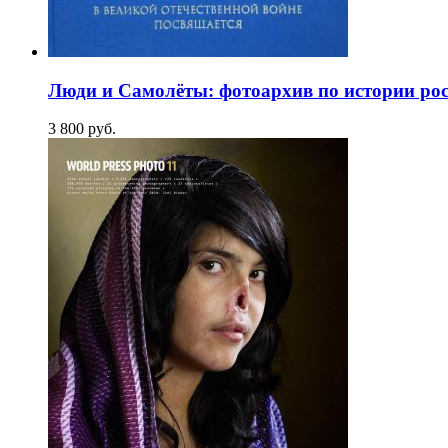
Люди и Самолёты: фотоархив по истории росс
3 800
p
уб.