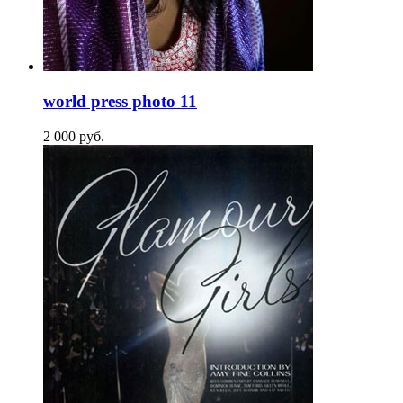
world press photo 11
2 000
p
уб.