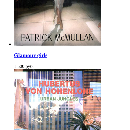
Glamour girls
1 500
p
уб.