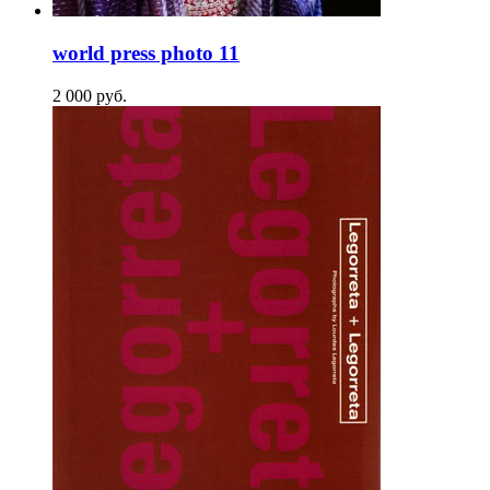
world press photo 11
2 000
p
уб.