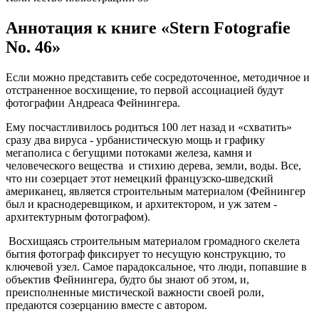
Аннотация к книге «Stern Fotografie
No. 46»
Если можно представить себе сосредоточенное, методичное и
отстраненное восхищение, то первой ассоциацией будут
фотографии Андреаса Фейнингера.
Ему посчастливилось родиться 100 лет назад и «схватить»
сразу два вируса - урбанистическую мощь и графику
мегаполиса с бегущими потоками железа, камня и
человеческого вещества и стихию дерева, земли, воды. Все,
что ни созерцает этот немецкий французско-шведский
американец, является строительным материалом (Фейнингер
был и краснодеревщиком, и архитектором, и уж затем -
архитектурным фотографом).
Восхищаясь строительным материалом громадного скелета
бытия фотограф фиксирует то несущую конструкцию, то
ключевой узел. Самое парадоксальное, что люди, попавшие в
объектив Фейнингера, будто бы знают об этом, и,
преисполненные мистической важности своей роли,
предаются созерцанию вместе с автором.