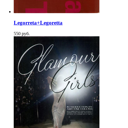
Legorreta+Legoretta
550
p
уб.