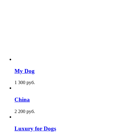
My Dog
1 300
p
уб.
China
2 200
p
уб.
Luxury for Dogs