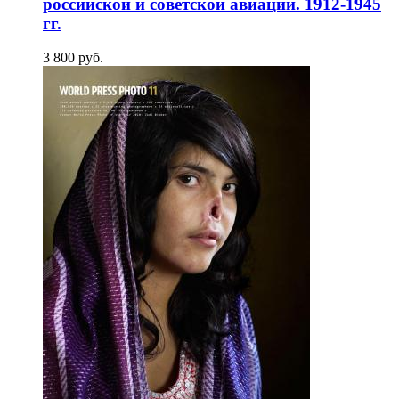
российской и советской авиации. 1912-1945
гг.
3 800
p
уб.