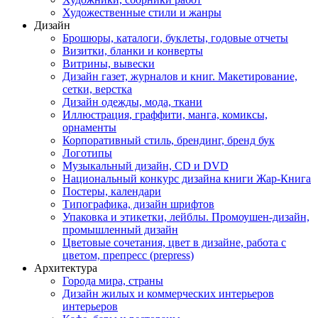
Художественные стили и жанры
Дизайн
Брошюры, каталоги, буклеты, годовые отчеты
Визитки, бланки и конверты
Витрины, вывески
Дизайн газет, журналов и книг. Макетирование,
сетки, верстка
Дизайн одежды, мода, ткани
Иллюстрация, граффити, манга, комиксы,
орнаменты
Корпоративный стиль, брендинг, бренд бук
Логотипы
Музыкальный дизайн, СD и DVD
Национальный конкурс дизайна книги Жар-Книга
Постеры, календари
Типографика, дизайн шрифтов
Упаковка и этикетки, лейблы. Промоушен-дизайн,
промышленный дизайн
Цветовые сочетания, цвет в дизайне, работа с
цветом, препресс (prepress)
Архитектура
Города мира, страны
Дизайн жилых и коммерческих интерьеров
интерьеров