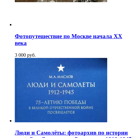
Фотопутешествие по Москве начала XX
века
3 000
p
уб.
Люди и Самолёты: фотоархив по истории