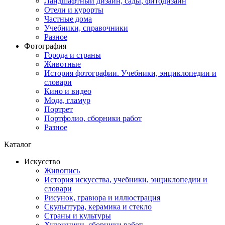
Ландшафтный дизайн, сады, фитодизайн
Отели и курорты
Частные дома
Учебники, справочники
Разное
Фотография
Города и страны
Животные
История фотографии. Учебники, энциклопедии и
словари
Кино и видео
Мода, гламур
Портрет
Портфолио, сборники работ
Разное
Каталог
Искусство
Живопись
История искусства, учебники, энциклопедии и
словари
Рисунок, гравюра и иллюстрация
Скульптура, керамика и стекло
Страны и культуры
Художники, сборники работ