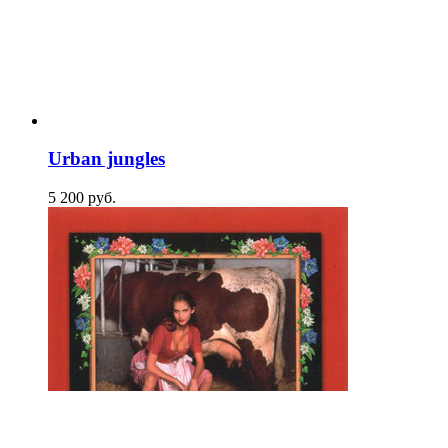
Urban jungles
5 200
p
уб.