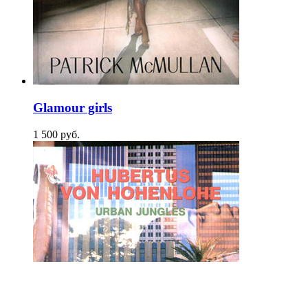
Glamour girls
1 500
p
уб.