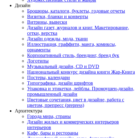
Дизайн
Брошюры, каталоги, буклеты, годовые отчеты
Визитки, бланки и конверты
Витрины, вывески
Дизайн газет, журналов и книг. Макетирование,
сетки, верстка
Дизайн одежды, мода, ткани
Иллюстрация, граффити, манга, комиксы,
орнаменты
Корпоративный стиль, брендинг, бренд бук
Логотипы
Музыкальный дизайн, СD и DVD
Национальный конкурс дизайна книги Жар-Книга
Постеры, календари
Типографика, дизайн шрифтов
Упаковка и этикетки, лейблы. Промоушен-дизайн,
промышленный дизайн
Цветовые сочетания, цвет в дизайне, работа с
цветом, препресс (prepress)
Архитектура
Города мира, страны
Дизайн жилых и коммерческих интерьеров
интерьеров
Кафе, бары и рестораны