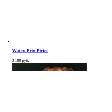
Water. Prix Pictet
3 100
p
уб.