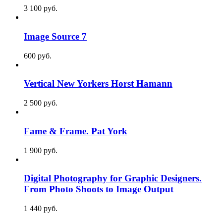
3 100
p
уб.
Image Source 7
600
p
уб.
Vertical New Yorkers Horst Hamann
2 500
p
уб.
Fame & Frame. Pat York
1 900
p
уб.
Digital Photography for Graphic Designers.
From Photo Shoots to Image Output
1 440
p
уб.