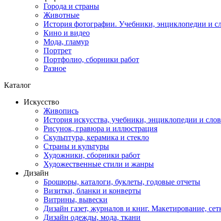
Города и страны
Животные
История фотографии. Учебники, энциклопедии и с
Кино и видео
Мода, гламур
Портрет
Портфолио, сборники работ
Разное
Каталог
Искусство
Живопись
История искусства, учебники, энциклопедии и сло
Рисунок, гравюра и иллюстрация
Скульптура, керамика и стекло
Страны и культуры
Художники, сборники работ
Художественные стили и жанры
Дизайн
Брошюры, каталоги, буклеты, годовые отчеты
Визитки, бланки и конверты
Витрины, вывески
Дизайн газет, журналов и книг. Макетирование, сет
Дизайн одежды, мода, ткани