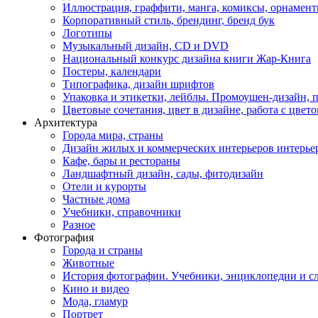
Иллюстрация, граффити, манга, комиксы, орнамен
Корпоративный стиль, брендинг, бренд бук
Логотипы
Музыкальный дизайн, СD и DVD
Национальный конкурс дизайна книги Жар-Книга
Постеры, календари
Типографика, дизайн шрифтов
Упаковка и этикетки, лейблы. Промоушен-дизайн,
Цветовые сочетания, цвет в дизайне, работа с цветом
Архитектура
Города мира, страны
Дизайн жилых и коммерческих интерьеров интерье
Кафе, бары и рестораны
Ландшафтный дизайн, сады, фитодизайн
Отели и курорты
Частные дома
Учебники, справочники
Разное
Фотография
Города и страны
Животные
История фотографии. Учебники, энциклопедии и с
Кино и видео
Мода, гламур
Портрет