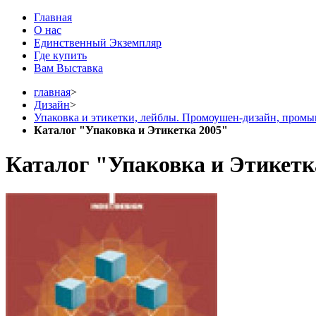
Главная
О нас
Единственный Экземпляр
Где купить
Вам Выставка
главная
>
Дизайн
>
Упаковка и этикетки, лейблы. Промоушен-дизайн, пром
Каталог "Упаковка и Этикетка 2005"
Каталог "Упаковка и Этикетк