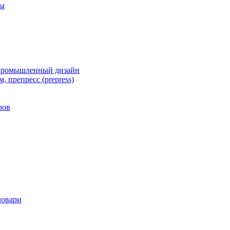
ты
 промышленный дизайн
, препресс (prepress)
ров
ловари