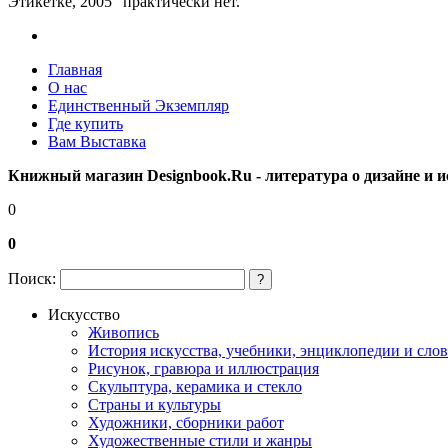
Этикетке, 2005" практически нет.
Главная
О нас
Единственный Экземпляр
Где купить
Вам Выставка
Книжный магазин Designbook.Ru - литература о дизайне и и
0
0
Поиск:
?
Искусство
Живопись
История искусства, учебники, энциклопедии и сло
Рисунок, гравюра и иллюстрация
Скульптура, керамика и стекло
Страны и культуры
Художники, сборники работ
Художественные стили и жанры