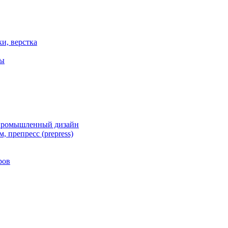
ки, верстка
ты
 промышленный дизайн
, препресс (prepress)
ров