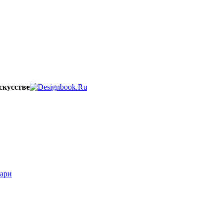
скусстве
вари