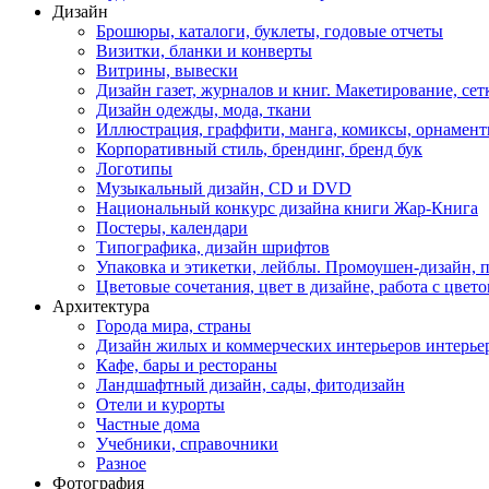
Дизайн
Брошюры, каталоги, буклеты, годовые отчеты
Визитки, бланки и конверты
Витрины, вывески
Дизайн газет, журналов и книг. Макетирование, сет
Дизайн одежды, мода, ткани
Иллюстрация, граффити, манга, комиксы, орнамен
Корпоративный стиль, брендинг, бренд бук
Логотипы
Музыкальный дизайн, СD и DVD
Национальный конкурс дизайна книги Жар-Книга
Постеры, календари
Типографика, дизайн шрифтов
Упаковка и этикетки, лейблы. Промоушен-дизайн,
Цветовые сочетания, цвет в дизайне, работа с цветом
Архитектура
Города мира, страны
Дизайн жилых и коммерческих интерьеров интерье
Кафе, бары и рестораны
Ландшафтный дизайн, сады, фитодизайн
Отели и курорты
Частные дома
Учебники, справочники
Разное
Фотография