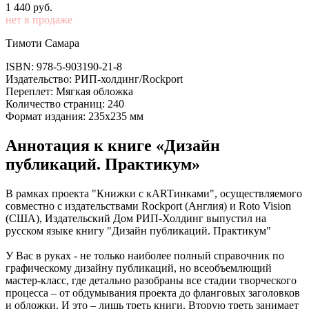
1 440
p
уб.
нет в продаже
Тимоти Самара
ISBN: 978-5-903190-21-8
Издательство: РИП-холдинг/Rockport
Переплет: Мягкая обложка
Количество страниц: 240
Формат издания: 235х235 мм
Аннотация к книге «Дизайн
публикаций. Практикум»
В рамках проекта "Книжки с кARTинками", осуществляемого
совместно с издательствами Rockport (Англия) и Roto Vision
(США), Издательский Дом РИП-Холдинг выпустил на
русском языке книгу "Дизайн публикаций. Практикум"
У Вас в руках - не только наиболее полный справочник по
графическому дизайну публикаций, но всеобъемлющий
мастер-класс, где детально разобраны все стадии творческого
процесса – от обдумывания проекта до фланговых заголовков
и обложки. И это – лишь треть книги. Вторую треть занимает