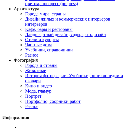
цветом, препресс (prepress)
Архитектура
Города мира, страны
Дизайн жилых и коммерческих интерьеров
интерьеров
Кафе, бары и рестораны
Ландшафтный дизайн, сады, фитодизайн
Отели и курорты
Частные дома
Учебники, справочники
Разное
Фотография
Города и страны
Животные
История фотографии. Учебники, энциклопедии и
словари
Кино и видео
Мода, гламур
Портрет
Портфолио, сборники работ
Разное
Информация