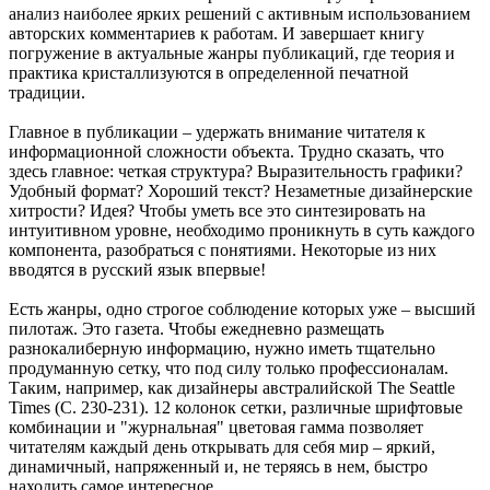
анализ наиболее ярких решений с активным использованием
авторских комментариев к работам. И завершает книгу
погружение в актуальные жанры публикаций, где теория и
практика кристаллизуются в определенной печатной
традиции.
Главное в публикации – удержать внимание читателя к
информационной сложности объекта. Трудно сказать, что
здесь главное: четкая структура? Выразительность графики?
Удобный формат? Хороший текст? Незаметные дизайнерские
хитрости? Идея? Чтобы уметь все это синтезировать на
интуитивном уровне, необходимо проникнуть в суть каждого
компонента, разобраться с понятиями. Некоторые из них
вводятся в русский язык впервые!
Есть жанры, одно строгое соблюдение которых уже – высший
пилотаж. Это газета. Чтобы ежедневно размещать
разнокалиберную информацию, нужно иметь тщательно
продуманную сетку, что под силу только профессионалам.
Таким, например, как дизайнеры австралийской The Seattle
Times (С. 230-231). 12 колонок сетки, различные шрифтовые
комбинации и "журнальная" цветовая гамма позволяет
читателям каждый день открывать для себя мир – яркий,
динамичный, напряженный и, не теряясь в нем, быстро
находить самое интересное.