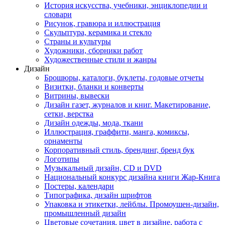
История искусства, учебники, энциклопедии и
словари
Рисунок, гравюра и иллюстрация
Скульптура, керамика и стекло
Страны и культуры
Художники, сборники работ
Художественные стили и жанры
Дизайн
Брошюры, каталоги, буклеты, годовые отчеты
Визитки, бланки и конверты
Витрины, вывески
Дизайн газет, журналов и книг. Макетирование,
сетки, верстка
Дизайн одежды, мода, ткани
Иллюстрация, граффити, манга, комиксы,
орнаменты
Корпоративный стиль, брендинг, бренд бук
Логотипы
Музыкальный дизайн, СD и DVD
Национальный конкурс дизайна книги Жар-Книга
Постеры, календари
Типографика, дизайн шрифтов
Упаковка и этикетки, лейблы. Промоушен-дизайн,
промышленный дизайн
Цветовые сочетания, цвет в дизайне, работа с