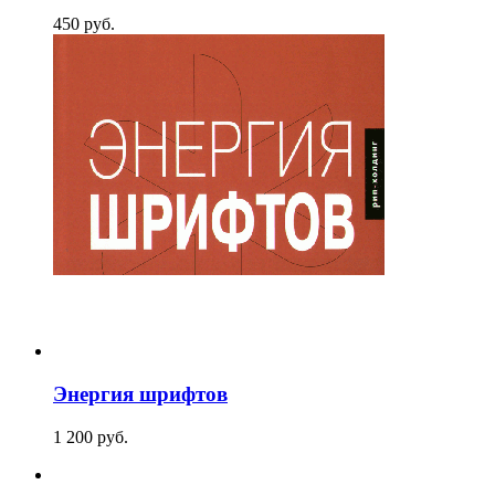
450
p
уб.
Энергия шрифтов
1 200
p
уб.