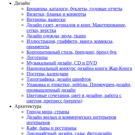
Дизайн
Брошюры, каталоги, буклеты, годовые отчеты
Визитки, бланки и конверты
Витрины, вывески
Дизайн газет, журналов и книг. Макетирование,
сетки, верстка
Дизайн одежды, мода, ткани
Иллюстрация, граффити, манга, комиксы,
орнаменты
Корпоративный стиль, брендинг, бренд бук
Логотипы
Музыкальный дизайн, СD и DVD
Национальный конкурс дизайна книги Жар-Книга
Постеры, календари
Типографика, дизайн шрифтов
Упаковка и этикетки, лейблы. Промоушен-дизайн,
промышленный дизайн
Цветовые сочетания, цвет в дизайне, работа с
цветом, препресс (prepress)
Архитектура
Города мира, страны
Дизайн жилых и коммерческих интерьеров
интерьеров
Кафе, бары и рестораны
Ландшафтный дизайн, сады, фитодизайн