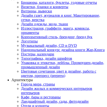
Брошюры, каталоги, буклеты, годовые отчеты
Визитки, бланки и конверты
Витрины, вывески
Дизайн газет, журналов и книг. Макетирование,
сетки, верстка
Дизайн одежды, мода, ткани
Иллюстрация, граффити, манга, комиксы,
орнаменты
Корпоративный стиль, брендинг, бренд бук
Логотипы
Музыкальный дизайн, СD и DVD
Национальный конкурс дизайна книги Жар-Книга
Постеры, календари
Типографика, дизайн шрифтов
Упаковка и этикетки, лейблы. Промоушен-дизайн,
промышленный дизайн
Цветовые сочетания, цвет в дизайне, работа с
цветом, препресс (prepress)
Архитектура
Города мира, страны
Дизайн жилых и коммерческих интерьеров
интерьеров
Кафе, бары и рестораны
Ландшафтный дизайн, сады, фитодизайн
Отели и курорты