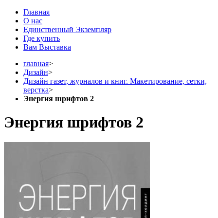
Главная
О нас
Единственный Экземпляр
Где купить
Вам Выставка
главная
>
Дизайн
>
Дизайн газет, журналов и книг. Макетирование, сетки,
верстка
>
Энергия шрифтов 2
Энергия шрифтов 2