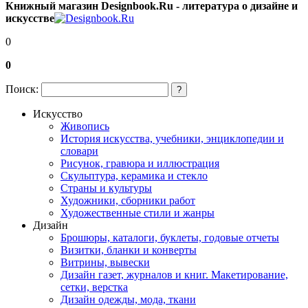
Книжный магазин Designbook.Ru - литература о дизайне и
искусстве
0
0
Поиск:
?
Искусство
Живопись
История искусства, учебники, энциклопедии и
словари
Рисунок, гравюра и иллюстрация
Скульптура, керамика и стекло
Страны и культуры
Художники, сборники работ
Художественные стили и жанры
Дизайн
Брошюры, каталоги, буклеты, годовые отчеты
Визитки, бланки и конверты
Витрины, вывески
Дизайн газет, журналов и книг. Макетирование,
сетки, верстка
Дизайн одежды, мода, ткани