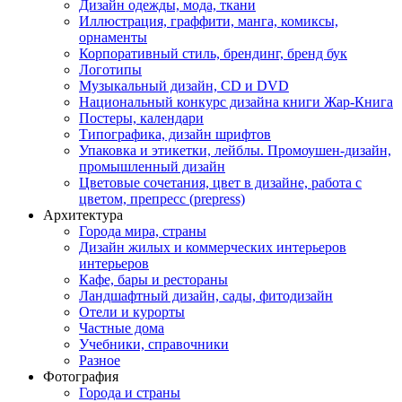
Дизайн одежды, мода, ткани
Иллюстрация, граффити, манга, комиксы,
орнаменты
Корпоративный стиль, брендинг, бренд бук
Логотипы
Музыкальный дизайн, СD и DVD
Национальный конкурс дизайна книги Жар-Книга
Постеры, календари
Типографика, дизайн шрифтов
Упаковка и этикетки, лейблы. Промоушен-дизайн,
промышленный дизайн
Цветовые сочетания, цвет в дизайне, работа с
цветом, препресс (prepress)
Архитектура
Города мира, страны
Дизайн жилых и коммерческих интерьеров
интерьеров
Кафе, бары и рестораны
Ландшафтный дизайн, сады, фитодизайн
Отели и курорты
Частные дома
Учебники, справочники
Разное
Фотография
Города и страны