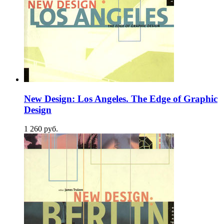
New Design: Los Angeles. The Edge of Graphic
Design
1 260
p
уб.