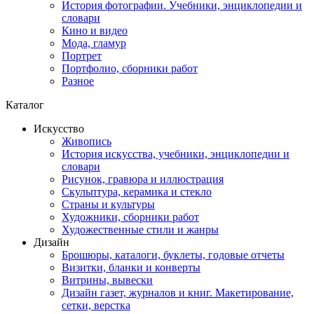
История фотографии. Учебники, энциклопедии и
словари
Кино и видео
Мода, гламур
Портрет
Портфолио, сборники работ
Разное
Каталог
Искусство
Живопись
История искусства, учебники, энциклопедии и
словари
Рисунок, гравюра и иллюстрация
Скульптура, керамика и стекло
Страны и культуры
Художники, сборники работ
Художественные стили и жанры
Дизайн
Брошюры, каталоги, буклеты, годовые отчеты
Визитки, бланки и конверты
Витрины, вывески
Дизайн газет, журналов и книг. Макетирование,
сетки, верстка