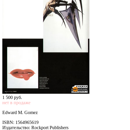
1 500
p
уб.
нет в продаже
Edward M. Gomez
ISBN: 1564965619
Издательство: Rockport Publishers