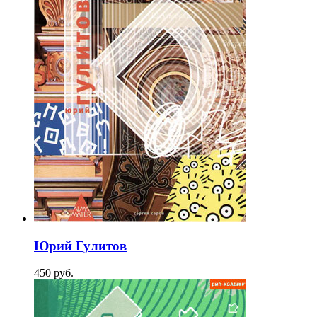
Юрий Гулитов
450
p
уб.