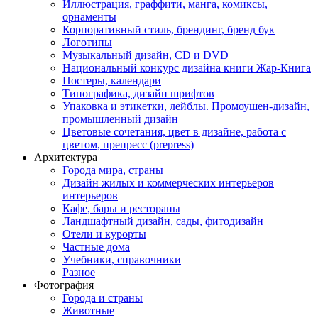
Иллюстрация, граффити, манга, комиксы,
орнаменты
Корпоративный стиль, брендинг, бренд бук
Логотипы
Музыкальный дизайн, СD и DVD
Национальный конкурс дизайна книги Жар-Книга
Постеры, календари
Типографика, дизайн шрифтов
Упаковка и этикетки, лейблы. Промоушен-дизайн,
промышленный дизайн
Цветовые сочетания, цвет в дизайне, работа с
цветом, препресс (prepress)
Архитектура
Города мира, страны
Дизайн жилых и коммерческих интерьеров
интерьеров
Кафе, бары и рестораны
Ландшафтный дизайн, сады, фитодизайн
Отели и курорты
Частные дома
Учебники, справочники
Разное
Фотография
Города и страны
Животные