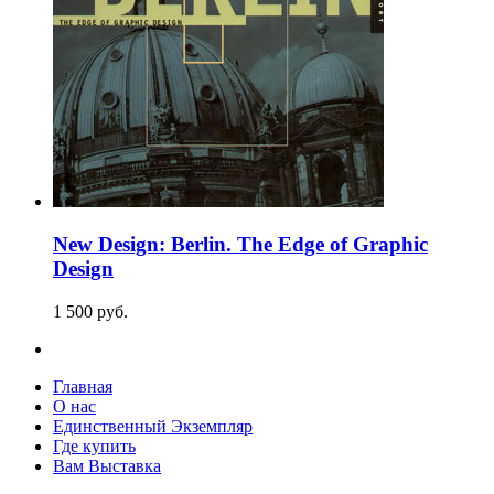
New Design: Berlin. The Edge of Graphic
Design
1 500
p
уб.
Главная
О нас
Единственный Экземпляр
Где купить
Вам Выставка