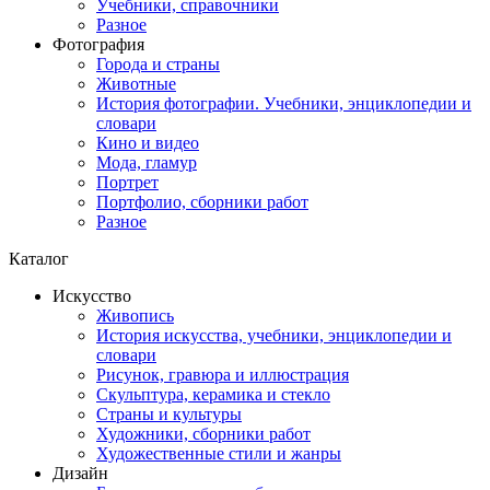
Учебники, справочники
Разное
Фотография
Города и страны
Животные
История фотографии. Учебники, энциклопедии и
словари
Кино и видео
Мода, гламур
Портрет
Портфолио, сборники работ
Разное
Каталог
Искусство
Живопись
История искусства, учебники, энциклопедии и
словари
Рисунок, гравюра и иллюстрация
Скульптура, керамика и стекло
Страны и культуры
Художники, сборники работ
Художественные стили и жанры
Дизайн