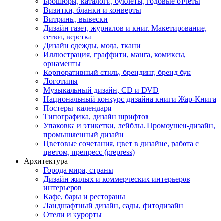
Брошюры, каталоги, буклеты, годовые отчеты
Визитки, бланки и конверты
Витрины, вывески
Дизайн газет, журналов и книг. Макетирование,
сетки, верстка
Дизайн одежды, мода, ткани
Иллюстрация, граффити, манга, комиксы,
орнаменты
Корпоративный стиль, брендинг, бренд бук
Логотипы
Музыкальный дизайн, СD и DVD
Национальный конкурс дизайна книги Жар-Книга
Постеры, календари
Типографика, дизайн шрифтов
Упаковка и этикетки, лейблы. Промоушен-дизайн,
промышленный дизайн
Цветовые сочетания, цвет в дизайне, работа с
цветом, препресс (prepress)
Архитектура
Города мира, страны
Дизайн жилых и коммерческих интерьеров
интерьеров
Кафе, бары и рестораны
Ландшафтный дизайн, сады, фитодизайн
Отели и курорты