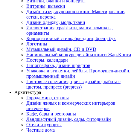
Визитки, бланки и конверты
Витрины, вывески
Дизайн газет, журналов и книг. Макетирование,
сетки, верстка
Дизайн одежды, мода, ткани
Иллюстрация, граффити, манга, комиксы,
орнаменты
Корпоративный стиль, брендинг, бренд бук
Логотипы
Музыкальный дизайн, СD и DVD
Национальный конкурс дизайна книги Жар-Книга
Постеры, календари
Типографика, дизайн шрифтов
Упаковка и этикетки, лейблы. Промоушен-дизайн,
промышленный дизайн
Цветовые сочетания, цвет в дизайне, работа с
цветом, препресс (prepress)
Архитектура
Города мира, страны
Дизайн жилых и коммерческих интерьеров
интерьеров
Кафе, бары и рестораны
Ландшафтный дизайн, сады, фитодизайн
Отели и курорты
Частные дома