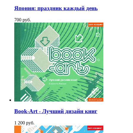
Япония: праздник каждый день
700
p
уб.
Book-Art - Лучший дизайн книг
1 200
p
уб.