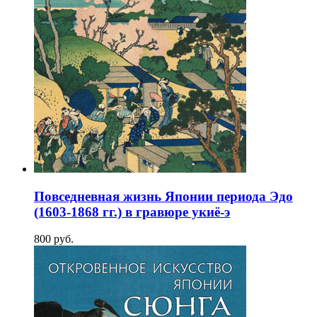
Повседневная жизнь Японии периода Эдо
(1603-1868 гг.) в гравюре укиё-э
800
p
уб.