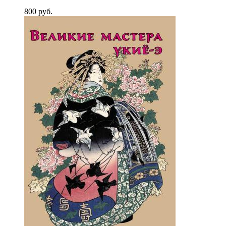
800
p
уб.