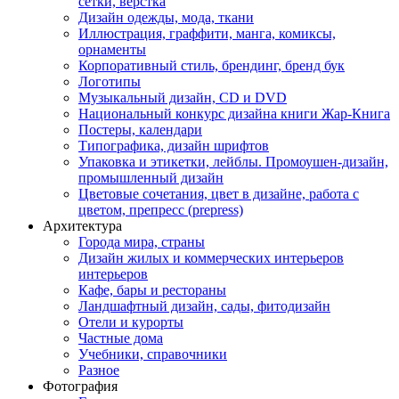
сетки, верстка
Дизайн одежды, мода, ткани
Иллюстрация, граффити, манга, комиксы,
орнаменты
Корпоративный стиль, брендинг, бренд бук
Логотипы
Музыкальный дизайн, СD и DVD
Национальный конкурс дизайна книги Жар-Книга
Постеры, календари
Типографика, дизайн шрифтов
Упаковка и этикетки, лейблы. Промоушен-дизайн,
промышленный дизайн
Цветовые сочетания, цвет в дизайне, работа с
цветом, препресс (prepress)
Архитектура
Города мира, страны
Дизайн жилых и коммерческих интерьеров
интерьеров
Кафе, бары и рестораны
Ландшафтный дизайн, сады, фитодизайн
Отели и курорты
Частные дома
Учебники, справочники
Разное
Фотография