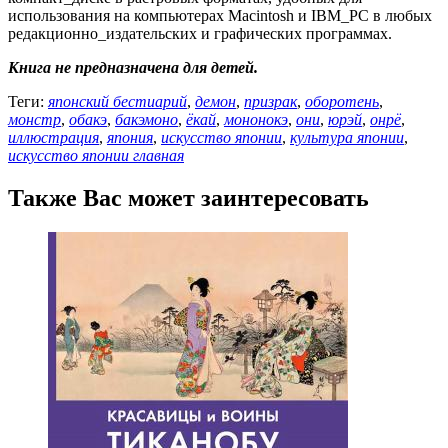
использования на компьютерах Macintosh и IBM_PC в любых
редакционно_издательских и графических программах.
Книга не предназначена для детей.
Теги:
японский бестиарий
,
демон
,
призрак
,
оборотень
,
монстр
,
обакэ
,
бакэмоно
,
ёкай
,
мононокэ
,
они
,
юрэй
,
онрё
,
иллюстрация
,
япония
,
искусство японии
,
культура японии
,
искусство японии главная
Также Вас может заинтересовать