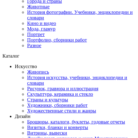
Города и страны
Животные
История фотографии. Учебники, энциклопедии и
словари
Кино и видео
Мода, гламур
Портрет
Портфолио, сборники работ
Разное
Каталог
Искусство
Живопись
История искусства, учебники, энциклопедии и
словари
Рисунок, гравюра и иллюстрация
Скульптура, керамика и стекло
Страны и культуры
Художники, сборники работ
Художественные стили и жанры
Дизайн
Брошюры, каталоги, буклеты, годовые отчеты
Визитки, бланки и конверты
Витрины, вывески