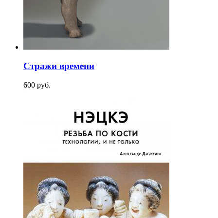
Стражи времени
600
p
уб.