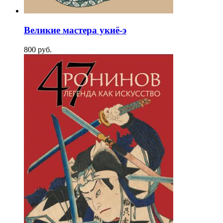
Великие мастера укиё-э
800
p
уб.