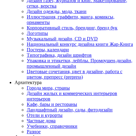
Дизайн газет, журналов и книг. Макетирование,
сетки, верстка
Дизайн одежды, мода, ткани
Иллюстрация, граффити, манга, комиксы,
орнаменты
Корпоративный стиль, брендинг, бренд бук
Логотипы
Музыкальный дизайн, СD и DVD
Национальный конкурс дизайна книги Жар-Книга
Постеры, календари
Типографика, дизайн шрифтов
Упаковка и этикетки, лейблы. Промоушен-дизайн,
промышленный дизайн
Цветовые сочетания, цвет в дизайне, работа с
цветом, препресс (prepress)
Архитектура
Города мира, страны
Дизайн жилых и коммерческих интерьеров
интерьеров
Кафе, бары и рестораны
Ландшафтный дизайн, сады, фитодизайн
Отели и курорты
Частные дома
Учебники, справочники
Разное