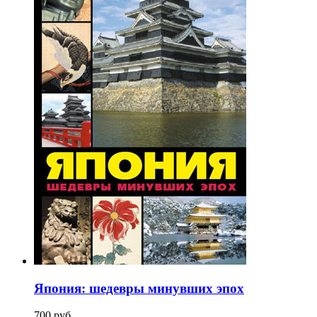
Япония: шедевры минувших эпох
700
p
уб.