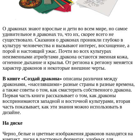
О драконах знают взрослые и дети во всем мире, но самое
удивительное в драконах то, что их, скорее всего не
существовало. Сказания о драконах проникли глубоко в
культуру человечества и вызывают интерес, восхищение, а
порой и настоящий ужас. Почти во всех культурах
неизменными атрибутами дракона остаются змеиная кожа,
огненное дыхание и крылья. От региона к региону меняется
характер драконов и некоторые внешние черты.
В книге «Создай дракона»
описаны различия между
драконами, «населявшими» разные страны в разные времена,
а также советы о том, как смастерить собственного дракона.
Первая часть книги рассказывает о том, как драконы
воспринимаются западной и восточной культурами, вторая
часть показывает, как эти знания можно использовать в
дизайне.
На диске
Черно_белые и цветные изображения драконов находятся на
компакт_диске в растровых форматах, удобных для