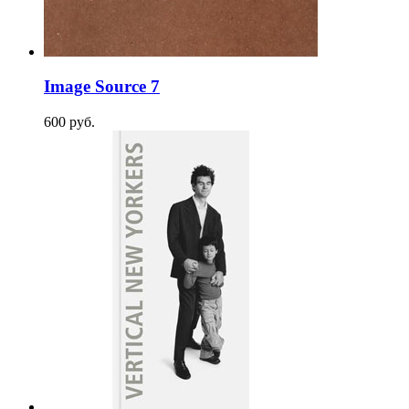
Image Source 7
600
p
уб.