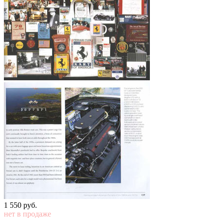
1 550
p
уб.
нет в продаже