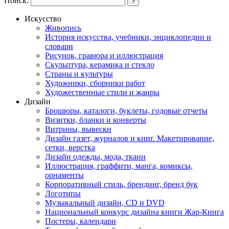
Поиск:
?
Искусство
Живопись
История искусства, учебники, энциклопедии и
словари
Рисунок, гравюра и иллюстрация
Скульптура, керамика и стекло
Страны и культуры
Художники, сборники работ
Художественные стили и жанры
Дизайн
Брошюры, каталоги, буклеты, годовые отчеты
Визитки, бланки и конверты
Витрины, вывески
Дизайн газет, журналов и книг. Макетирование,
сетки, верстка
Дизайн одежды, мода, ткани
Иллюстрация, граффити, манга, комиксы,
орнаменты
Корпоративный стиль, брендинг, бренд бук
Логотипы
Музыкальный дизайн, СD и DVD
Национальный конкурс дизайна книги Жар-Книга
Постеры, календари