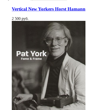
Vertical New Yorkers Horst Hamann
2 500
p
уб.