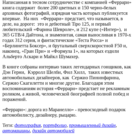
Написанная в тесном сотрудничестве с компанией «Феррари»
книга содержит более 200 цветных и 150 черно-белых
архивных фотографий, изрядная часть которых публикуется
впервые. На них «Феррари» предстает, что называется, в
деле, на дороге: это и дебютный Tipo 125, и первый
любительский «Фарина Шевроле», и 212 купе («Интер»), и
365 GTB/4 Дайтона, и знаменитая, самая выносливая в 1970-х
годах 312 серия, и фантастические «Теста Росса» и
«Берлинетта Боксер», и брутальный сверхскоростной F50 и,
наконец, «Гран При» и «Формула 1», на которых ездили
Альберто Аскари и Майкл Шумахер.
В книге собраны интервью таких легендарных гонщиков, как
Дэн Герни, Кэрролл Шелби, Фил Хилл, таких известных
автомобильных дизайнеров, как Сержио Пининфарина,
Сержио Скагилетти и многие другие. Благодаря этим
воспоминаниям история «Феррари» предстает не рекламным
роликом, а живой, человеческой биографией полной побед и
поражений.
«Феррари»: дорога из Маранелло» - превосходный подарок
автомобилисту, дизайнеру, рыцарю.
Теги:
фотография
,
портфолио
,
промышленный дизайн
,
автомашины
,
дизайн автомобилей