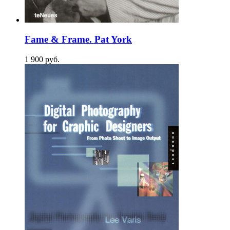
Fame & Frame. Pat York
1 900
p
уб.