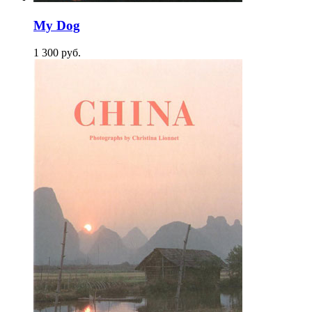
My Dog
1 300
p
уб.