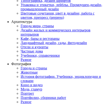
Типографика, дизайн шрифтов
Упаковка и этикетки, лейблы. Промоушен-дизайн,
промышленный дизайн
Цветовые сочетания, цвет в дизайне, работа с
цветом, препресс (prepress)
Архитектура
Города мира, страны
Дизайн жилых и коммерческих интерьеров
интерьеров
Кафе, бары и рестораны
Ландшафтный дизайн, сады, фитодизайн
Отели и курорты
Частные дома
Учебники, справочники
Разное
Фотография
Города и страны
Животные
История фотографии. Учебники, энциклопедии и
словари
Кино и видео
Мода, гламур
Портрет
Портфолио, сборники работ
Разное