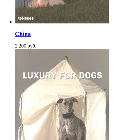
China
2 200
p
уб.