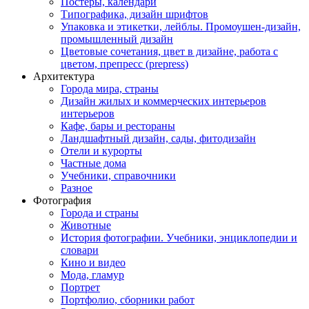
Постеры, календари
Типографика, дизайн шрифтов
Упаковка и этикетки, лейблы. Промоушен-дизайн,
промышленный дизайн
Цветовые сочетания, цвет в дизайне, работа с
цветом, препресс (prepress)
Архитектура
Города мира, страны
Дизайн жилых и коммерческих интерьеров
интерьеров
Кафе, бары и рестораны
Ландшафтный дизайн, сады, фитодизайн
Отели и курорты
Частные дома
Учебники, справочники
Разное
Фотография
Города и страны
Животные
История фотографии. Учебники, энциклопедии и
словари
Кино и видео
Мода, гламур
Портрет
Портфолио, сборники работ