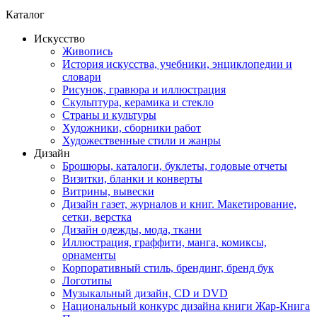
Каталог
Искусство
Живопись
История искусства, учебники, энциклопедии и
словари
Рисунок, гравюра и иллюстрация
Скульптура, керамика и стекло
Страны и культуры
Художники, сборники работ
Художественные стили и жанры
Дизайн
Брошюры, каталоги, буклеты, годовые отчеты
Визитки, бланки и конверты
Витрины, вывески
Дизайн газет, журналов и книг. Макетирование,
сетки, верстка
Дизайн одежды, мода, ткани
Иллюстрация, граффити, манга, комиксы,
орнаменты
Корпоративный стиль, брендинг, бренд бук
Логотипы
Музыкальный дизайн, СD и DVD
Национальный конкурс дизайна книги Жар-Книга