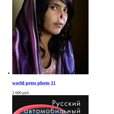
world press photo 11
2 000
p
уб.