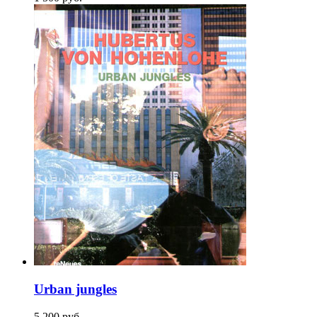
Urban jungles
5 200
p
уб.