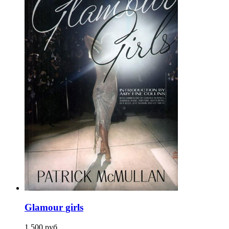
Glamour girls
1 500
p
уб.