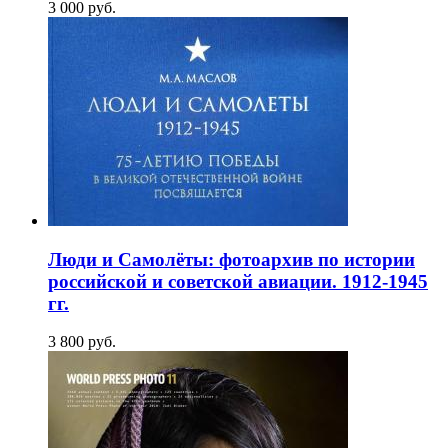
3 000
p
уб.
Люди и Самолёты: фотоархив по истории
российской и советской авиации. 1912-1945
гг.
3 800
p
уб.