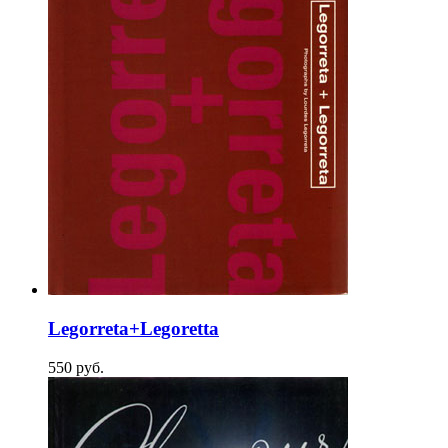
Legorreta+Legoretta
550
p
уб.