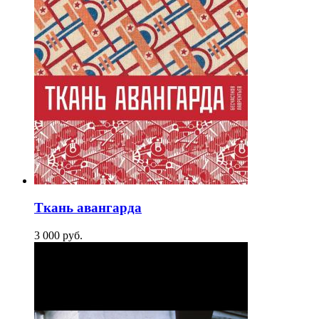
Ткань авангарда
3 000
p
уб.