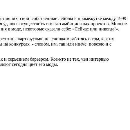
запустивших свои собственные лейблы в промежутке между 1999
мя удалось осуществить столько амбициозных проектов. Многие
ия к моде, некоторые сказали себе: «Сейчас или никогда!».
реотипы «артхаусом», не слишком заботясь о том, как их
а конкурсах - словом, им, так или иначе, повезло и с
 и серьезным барьером. Кое-кто из тех, чьи интервью
вляют сегодня цвет его моды.