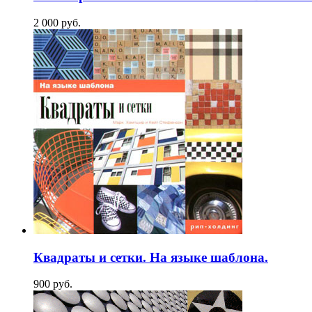
2 000
p
уб.
Квадраты и сетки. На языке шаблона.
900
p
уб.