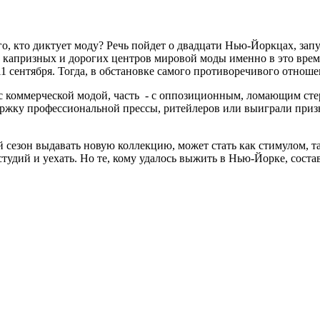
того, кто диктует моду? Речь пойдет о двадцати Нью-Йоркцах, 
ых капризных и дорогих центров мировой моды именно в это вре
11 сентября. Тогда, в обстановке самого противоречивого отношен
 с коммерческой модой, часть - с оппозиционным, ломающим сте
ржку профессиональной прессы, ритейлеров или выиграли призы н
езон выдавать новую коллекцию, может стать как стимулом, так
удий и уехать. Но те, кому удалось выжить в Нью-Йорке, соста