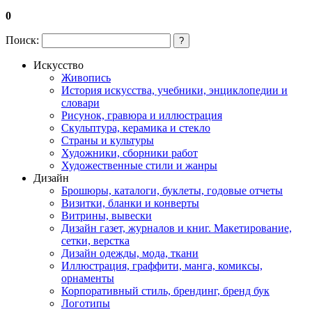
0
Поиск:
?
Искусство
Живопись
История искусства, учебники, энциклопедии и
словари
Рисунок, гравюра и иллюстрация
Скульптура, керамика и стекло
Страны и культуры
Художники, сборники работ
Художественные стили и жанры
Дизайн
Брошюры, каталоги, буклеты, годовые отчеты
Визитки, бланки и конверты
Витрины, вывески
Дизайн газет, журналов и книг. Макетирование,
сетки, верстка
Дизайн одежды, мода, ткани
Иллюстрация, граффити, манга, комиксы,
орнаменты
Корпоративный стиль, брендинг, бренд бук
Логотипы