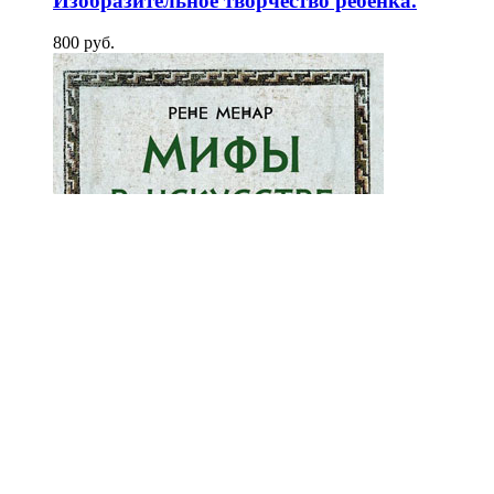
Изобразительное творчество ребёнка.
800
p
уб.