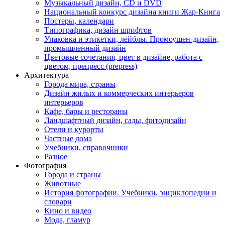
Музыкальный дизайн, СD и DVD
Национальный конкурс дизайна книги Жар-Книга
Постеры, календари
Типографика, дизайн шрифтов
Упаковка и этикетки, лейблы. Промоушен-дизайн,
промышленный дизайн
Цветовые сочетания, цвет в дизайне, работа с
цветом, препресс (prepress)
Архитектура
Города мира, страны
Дизайн жилых и коммерческих интерьеров
интерьеров
Кафе, бары и рестораны
Ландшафтный дизайн, сады, фитодизайн
Отели и курорты
Частные дома
Учебники, справочники
Разное
Фотография
Города и страны
Животные
История фотографии. Учебники, энциклопедии и
словари
Кино и видео
Мода, гламур