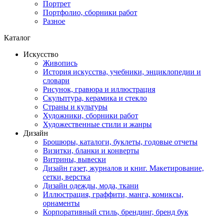
Портрет
Портфолио, сборники работ
Разное
Каталог
Искусство
Живопись
История искусства, учебники, энциклопедии и
словари
Рисунок, гравюра и иллюстрация
Скульптура, керамика и стекло
Страны и культуры
Художники, сборники работ
Художественные стили и жанры
Дизайн
Брошюры, каталоги, буклеты, годовые отчеты
Визитки, бланки и конверты
Витрины, вывески
Дизайн газет, журналов и книг. Макетирование,
сетки, верстка
Дизайн одежды, мода, ткани
Иллюстрация, граффити, манга, комиксы,
орнаменты
Корпоративный стиль, брендинг, бренд бук