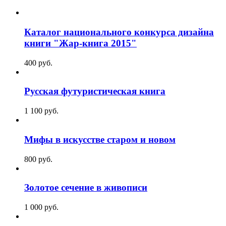
Каталог национального конкурса дизайна
книги "Жар-книга 2015"
400
p
уб.
Русская футуристическая книга
1 100
p
уб.
Мифы в искусстве старом и новом
800
p
уб.
Золотое сечение в живописи
1 000
p
уб.