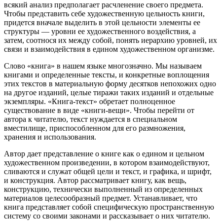
всякий анализ предполагает расчленение своего предмета.
Чтобы представить себе художественную цельность книги,
придется вначале выделить в этой цельности элементы ее
структуры — уровни ее художественного воздействия, а
затем, соотнося их между собой, понять иерархию уровней, их
связи и взаимодействия в едином художественном организме.
Слово «книга» в нашем языке многозначно. Мы называем
книгами и определенные тексты, и конкретные воплощения
этих текстов в материаль­ную форму десятков непохожих одно
на другое изданий, целые тиражи таких изданий и отдельные
экземпляры. «Книга-текст» обретает полноценное
существование в виде «книги-вещи». Чтобы перейти от
автора к читателю, текст нуждается в специальном
вместилище, приспособленном для его размножения,
хранения и использования.
Автор дает представление о книге как о едином и цельном
художественном произведе­нии, в котором взаимодействуют,
сливаются и служат общей цели и текст, и графика, и шрифт,
и конструкция. Автор рассматривает книгу, как вещь,
конструкцию, технически выполненный из определенных
матери­алов целесообразный предмет. Устанавливает, что
книга представляет собой специфическую пространственную
систему со своими законами и рассказывает о них читателю.