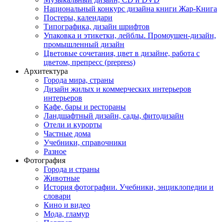
Национальный конкурс дизайна книги Жар-Книга
Постеры, календари
Типографика, дизайн шрифтов
Упаковка и этикетки, лейблы. Промоушен-дизайн,
промышленный дизайн
Цветовые сочетания, цвет в дизайне, работа с
цветом, препресс (prepress)
Архитектура
Города мира, страны
Дизайн жилых и коммерческих интерьеров
интерьеров
Кафе, бары и рестораны
Ландшафтный дизайн, сады, фитодизайн
Отели и курорты
Частные дома
Учебники, справочники
Разное
Фотография
Города и страны
Животные
История фотографии. Учебники, энциклопедии и
словари
Кино и видео
Мода, гламур