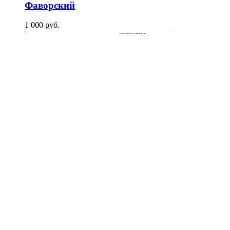
Фаворский
1 000
p
уб.