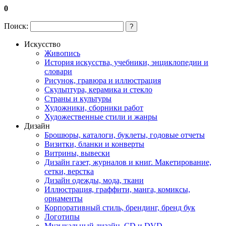
0
Поиск:
?
Искусство
Живопись
История искусства, учебники, энциклопедии и
словари
Рисунок, гравюра и иллюстрация
Скульптура, керамика и стекло
Страны и культуры
Художники, сборники работ
Художественные стили и жанры
Дизайн
Брошюры, каталоги, буклеты, годовые отчеты
Визитки, бланки и конверты
Витрины, вывески
Дизайн газет, журналов и книг. Макетирование,
сетки, верстка
Дизайн одежды, мода, ткани
Иллюстрация, граффити, манга, комиксы,
орнаменты
Корпоративный стиль, брендинг, бренд бук
Логотипы
Музыкальный дизайн, СD и DVD