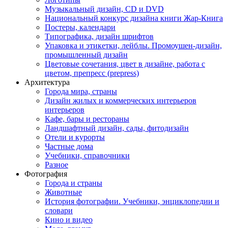
Музыкальный дизайн, СD и DVD
Национальный конкурс дизайна книги Жар-Книга
Постеры, календари
Типографика, дизайн шрифтов
Упаковка и этикетки, лейблы. Промоушен-дизайн,
промышленный дизайн
Цветовые сочетания, цвет в дизайне, работа с
цветом, препресс (prepress)
Архитектура
Города мира, страны
Дизайн жилых и коммерческих интерьеров
интерьеров
Кафе, бары и рестораны
Ландшафтный дизайн, сады, фитодизайн
Отели и курорты
Частные дома
Учебники, справочники
Разное
Фотография
Города и страны
Животные
История фотографии. Учебники, энциклопедии и
словари
Кино и видео