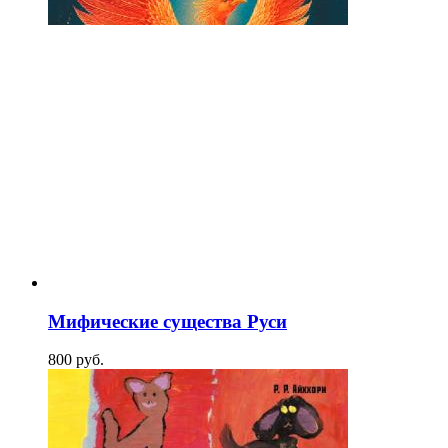
Мифические существа Руси
800
p
уб.