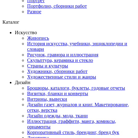
Портрет
Портфолио, сборники работ
Разное
Каталог
Искусство
Живопись
История искусства, учебники, энциклопедии и
словари
Рисунок, гравюра и иллюстрация
Скульптура, керамика и стекло
Страны и культуры
Художники, сборники работ
Художественные стили и жанры
Дизайн
Брошюры, каталоги, буклеты, годовые отчеты
Визитки, бланки и конверты
Витрины, вывески
Дизайн газет, журналов и книг. Макетирование,
сетки, верстка
Дизайн одежды, мода, ткани
Иллюстрация, граффити, манга, комиксы,
орнаменты
Корпоративный стиль, брендинг, бренд бук
Логотипы