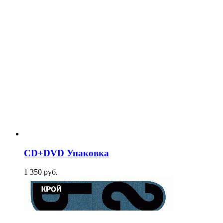
CD+DVD Упаковка
1 350
p
уб.