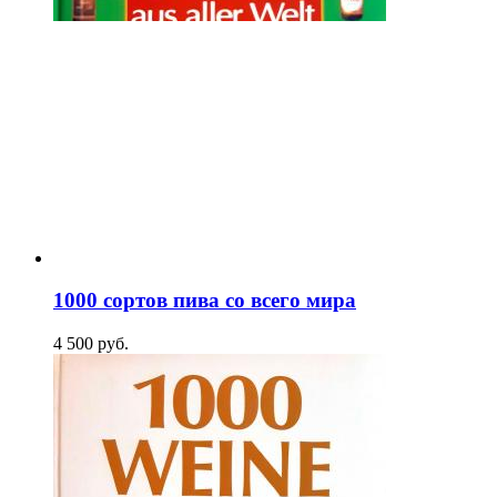
1000 сортов пива со всего мира
4 500
p
уб.