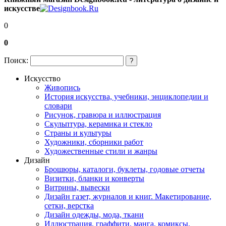
искусстве
0
0
Поиск:
?
Искусство
Живопись
История искусства, учебники, энциклопедии и
словари
Рисунок, гравюра и иллюстрация
Скульптура, керамика и стекло
Страны и культуры
Художники, сборники работ
Художественные стили и жанры
Дизайн
Брошюры, каталоги, буклеты, годовые отчеты
Визитки, бланки и конверты
Витрины, вывески
Дизайн газет, журналов и книг. Макетирование,
сетки, верстка
Дизайн одежды, мода, ткани
Иллюстрация, граффити, манга, комиксы,