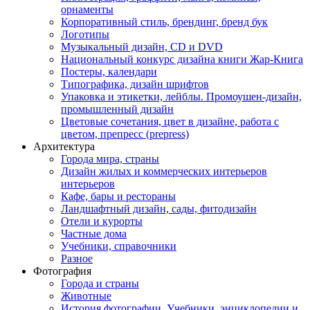
орнаменты
Корпоративный стиль, брендинг, бренд бук
Логотипы
Музыкальный дизайн, СD и DVD
Национальный конкурс дизайна книги Жар-Книга
Постеры, календари
Типографика, дизайн шрифтов
Упаковка и этикетки, лейблы. Промоушен-дизайн,
промышленный дизайн
Цветовые сочетания, цвет в дизайне, работа с
цветом, препресс (prepress)
Архитектура
Города мира, страны
Дизайн жилых и коммерческих интерьеров
интерьеров
Кафе, бары и рестораны
Ландшафтный дизайн, сады, фитодизайн
Отели и курорты
Частные дома
Учебники, справочники
Разное
Фотография
Города и страны
Животные
История фотографии. Учебники, энциклопедии и