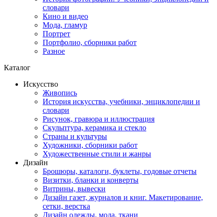
словари
Кино и видео
Мода, гламур
Портрет
Портфолио, сборники работ
Разное
Каталог
Искусство
Живопись
История искусства, учебники, энциклопедии и
словари
Рисунок, гравюра и иллюстрация
Скульптура, керамика и стекло
Страны и культуры
Художники, сборники работ
Художественные стили и жанры
Дизайн
Брошюры, каталоги, буклеты, годовые отчеты
Визитки, бланки и конверты
Витрины, вывески
Дизайн газет, журналов и книг. Макетирование,
сетки, верстка
Дизайн одежды, мода, ткани