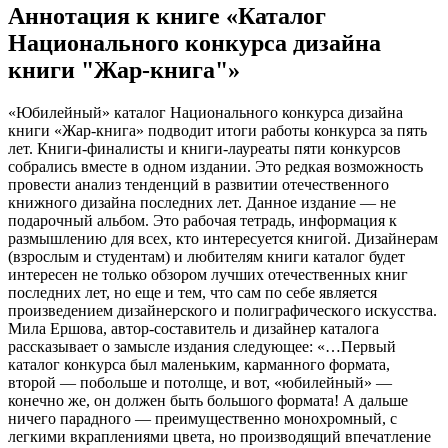
Аннотация к книге «Каталог
Национального конкурса дизайна
книги "Жар-книга"»
«Юбилейный» каталог Национального конкурса дизайна
книги «Жар-книга» подводит итоги работы конкурса за пять
лет. Книги-финалисты и книги-лауреаты пяти конкурсов
собрались вместе в одном издании. Это редкая возможность
провести анализ тенденций в развитии отечественного
книжного дизайна последних лет. Данное издание — не
подарочный альбом. Это рабочая тетрадь, информация к
размышлению для всех, кто интересуется книгой. Дизайнерам
(взрослым и студентам) и любителям книги каталог будет
интересен не только обзором лучших отечественных книг
последних лет, но еще и тем, что сам по себе является
произведением дизайнерского и полиграфического искусства.
Мила Ершова, автор-составитель и дизайнер каталога
рассказывает о замысле издания следующее: «…Первый
каталог конкурса был маленьким, карманного формата,
второй — побольше и потолще, и вот, «юбилейный» —
конечно же, он должен быть большого формата! А дальше
ничего парадного — преимущественно монохромный, с
легкими вкраплениями цвета, но производящий впечатление