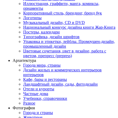
Иллюстрация, граффити, манга, комиксы,
орнаменты
Корпоративный стиль, брендинг, бренд бук
Логотипы
Музыкальный дизайн, СD и DVD
Национальный конкурс дизайна книги Жар-Книга
Постеры, календари
Типографика, дизайн шрифтов
Упаковка и этикетки, лейблы. Промоушен-дизайн,
промышленный дизайн
Цветовые сочетания, цвет в дизайне, работа с
цветом, препресс (prepress)
Архитектура
Города мира, страны
Дизайн жилых и коммерческих интерьеров
интерьеров
Кафе, бары и рестораны
Ландшафтный дизайн, сады, фитодизайн
Отели и курорты
Частные дома
Учебники, справочники
Разное
Фотография
Города и страны
Животные