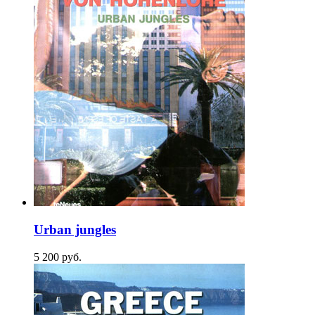
Urban jungles
5 200
p
уб.