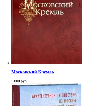
Московский Кремль
5 000
p
уб.