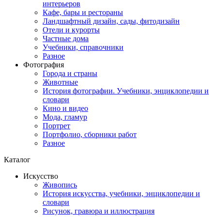
интерьеров
Кафе, бары и рестораны
Ландшафтный дизайн, сады, фитодизайн
Отели и курорты
Частные дома
Учебники, справочники
Разное
Фотография
Города и страны
Животные
История фотографии. Учебники, энциклопедии и
словари
Кино и видео
Мода, гламур
Портрет
Портфолио, сборники работ
Разное
Каталог
Искусство
Живопись
История искусства, учебники, энциклопедии и
словари
Рисунок, гравюра и иллюстрация