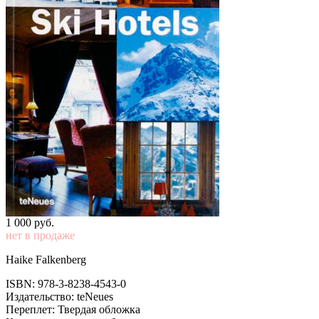
1 000
p
уб.
нет в продаже
Haike Falkenberg
ISBN: 978-3-8238-4543-0
Издательство: teNeues
Переплет: Твердая обложка