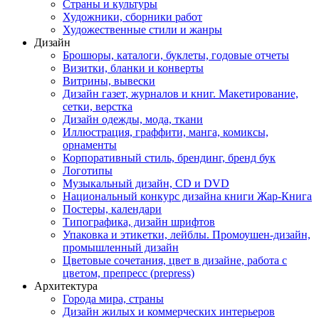
Страны и культуры
Художники, сборники работ
Художественные стили и жанры
Дизайн
Брошюры, каталоги, буклеты, годовые отчеты
Визитки, бланки и конверты
Витрины, вывески
Дизайн газет, журналов и книг. Макетирование,
сетки, верстка
Дизайн одежды, мода, ткани
Иллюстрация, граффити, манга, комиксы,
орнаменты
Корпоративный стиль, брендинг, бренд бук
Логотипы
Музыкальный дизайн, СD и DVD
Национальный конкурс дизайна книги Жар-Книга
Постеры, календари
Типографика, дизайн шрифтов
Упаковка и этикетки, лейблы. Промоушен-дизайн,
промышленный дизайн
Цветовые сочетания, цвет в дизайне, работа с
цветом, препресс (prepress)
Архитектура
Города мира, страны
Дизайн жилых и коммерческих интерьеров