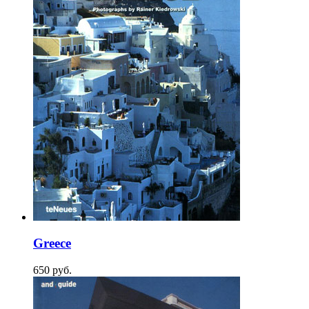
Greece
650
p
уб.