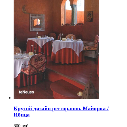
Крутой дизайн ресторанов. Майорка /
Ибица
800
p
уб.