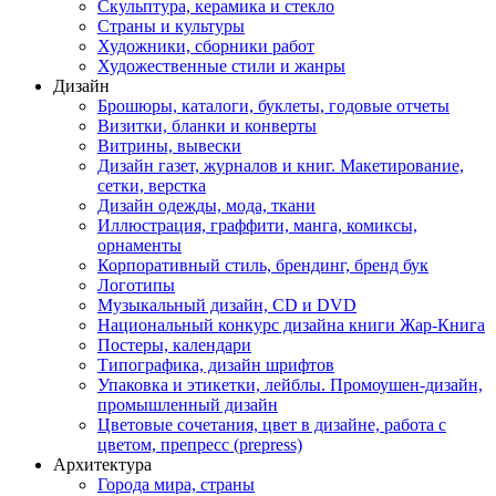
Скульптура, керамика и стекло
Страны и культуры
Художники, сборники работ
Художественные стили и жанры
Дизайн
Брошюры, каталоги, буклеты, годовые отчеты
Визитки, бланки и конверты
Витрины, вывески
Дизайн газет, журналов и книг. Макетирование,
сетки, верстка
Дизайн одежды, мода, ткани
Иллюстрация, граффити, манга, комиксы,
орнаменты
Корпоративный стиль, брендинг, бренд бук
Логотипы
Музыкальный дизайн, СD и DVD
Национальный конкурс дизайна книги Жар-Книга
Постеры, календари
Типографика, дизайн шрифтов
Упаковка и этикетки, лейблы. Промоушен-дизайн,
промышленный дизайн
Цветовые сочетания, цвет в дизайне, работа с
цветом, препресс (prepress)
Архитектура
Города мира, страны