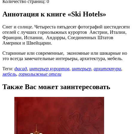
Количество страниц: 0
Аннотация к книге «Ski Hotels»
Снег и солнце. Четыреста пятьдесят фотографий шестидесяти
отелей с лучших горнолыжных курортов Австрии, Италии,
Франции, Испании, Андорры, Соединенных Штатов
Америки и Швейцарии.
Старинные или современные, экономные или шикарные но
это всегда замечательные интерьеры, архитектура, мебель.
Теги:
фасад
,
интерьер курортов
,
интерьер
,
архитектура
,
мебель
,
горнолыжные отели
Также Вас может заинтересовать