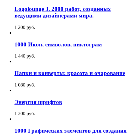
Logolounge 3. 2000 работ, созданных
ведущими дизайнерами мира.
1 200
p
уб.
1000 Икон, символов, пиктограм
1 440
p
уб.
Папки и конверты: красота и очарование
1 080
p
уб.
Энергия шрифтов
1 200
p
уб.
1000 Графических элементов для создания