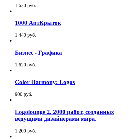
1 620
p
уб.
1000 АртКрыток
1 440
p
уб.
Бизнес - Графика
1 620
p
уб.
Color Harmony: Logos
900
p
уб.
Logolounge 2. 2000 работ, созданных
ведущими дизайнерами мира.
1 200
p
уб.