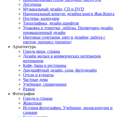
Логотипы
Музыкальный дизайн, СD и DVD
Национальный конкурс дизайна книги Жар-Книга
Постеры, календари
Типографика, дизайн шрифтов
Упаковка и этикетки, лейблы. Промоушен-дизайн,
промышленный дизайн
Цветовые сочетания, цвет в дизайне, работа с
цветом, препресс (prepress)
Архитектура
Города мира, страны
Дизайн жилых и коммерческих интерьеров
интерьеров
Кафе, бары и рестораны
Ландшафтный дизайн, сады, фитодизайн
Отели и курорты
Частные дома
Учебники, справочники
Разное
Фотография
Города и страны
Животные
История фотографии. Учебники, энциклопедии и
словари