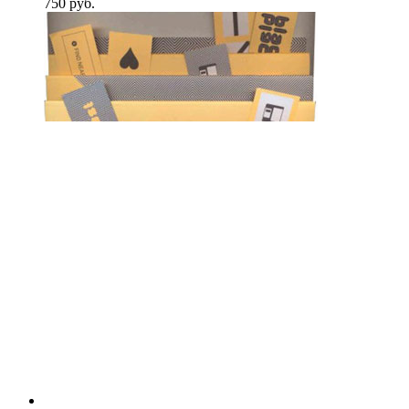
750
p
уб.