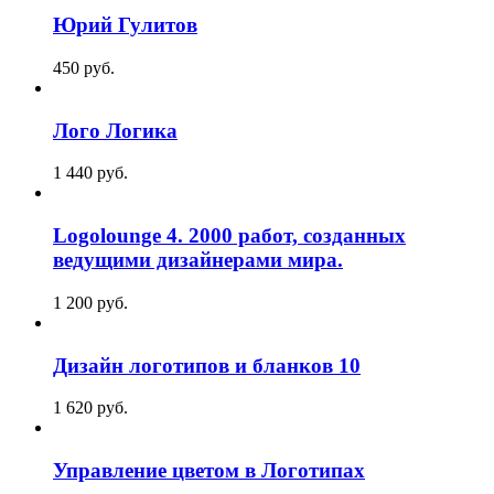
Юрий Гулитов
450
p
уб.
Лого Логика
1 440
p
уб.
Logolounge 4. 2000 работ, созданных
ведущими дизайнерами мира.
1 200
p
уб.
Дизайн логотипов и бланков 10
1 620
p
уб.
Управление цветом в Логотипах