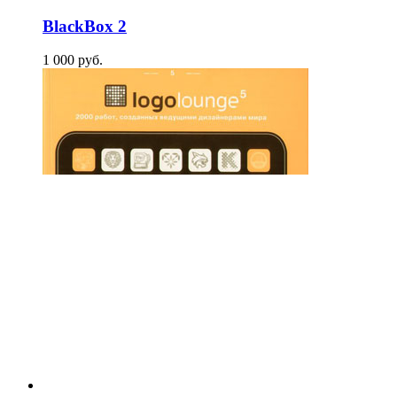
BlackBox 2
1 000
p
уб.