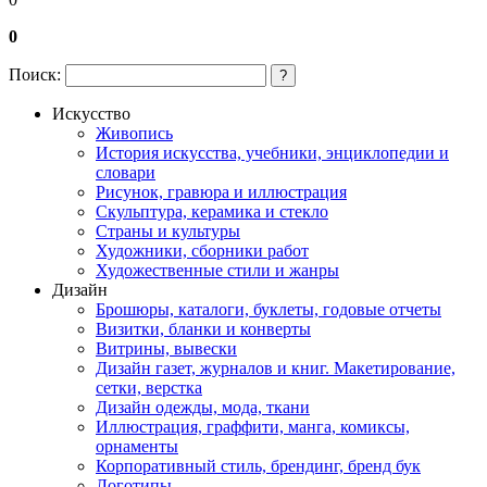
0
Поиск:
?
Искусство
Живопись
История искусства, учебники, энциклопедии и
словари
Рисунок, гравюра и иллюстрация
Скульптура, керамика и стекло
Страны и культуры
Художники, сборники работ
Художественные стили и жанры
Дизайн
Брошюры, каталоги, буклеты, годовые отчеты
Визитки, бланки и конверты
Витрины, вывески
Дизайн газет, журналов и книг. Макетирование,
сетки, верстка
Дизайн одежды, мода, ткани
Иллюстрация, граффити, манга, комиксы,
орнаменты
Корпоративный стиль, брендинг, бренд бук
Логотипы