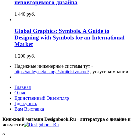
неповторимого дизайна
1 440
p
уб.
Global Graphics: Symbols. A Guide to
Designing with Symbols for an International
Market
1 200
p
уб.
Надежные инженерные системы тут -
https://antey.net/usluga/stroitelstvo-cod/
, услуги компании.
Главная
О нас
Единственный Экземпляр
Где купить
Вам Выставка
Книжный магазин Designbook.Ru - литература о дизайне и
искусстве
0