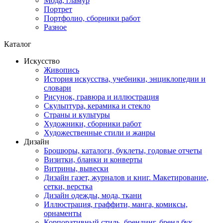
Мода, гламур
Портрет
Портфолио, сборники работ
Разное
Каталог
Искусство
Живопись
История искусства, учебники, энциклопедии и
словари
Рисунок, гравюра и иллюстрация
Скульптура, керамика и стекло
Страны и культуры
Художники, сборники работ
Художественные стили и жанры
Дизайн
Брошюры, каталоги, буклеты, годовые отчеты
Визитки, бланки и конверты
Витрины, вывески
Дизайн газет, журналов и книг. Макетирование,
сетки, верстка
Дизайн одежды, мода, ткани
Иллюстрация, граффити, манга, комиксы,
орнаменты
Корпоративный стиль, брендинг, бренд бук