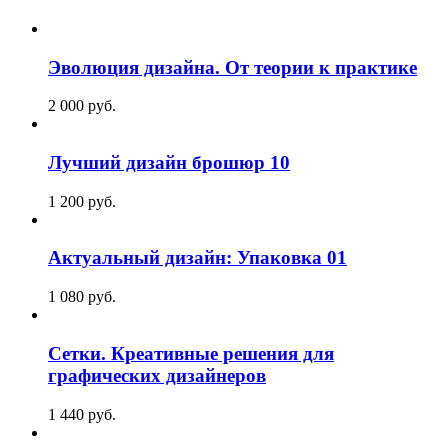
Эволюция дизайна. От теории к практике
2 000
p
уб.
Лучший дизайн брошюр 10
1 200
p
уб.
Актуальный дизайн: Упаковка 01
1 080
p
уб.
Сетки. Креативные решения для
графических дизайнеров
1 440
p
уб.