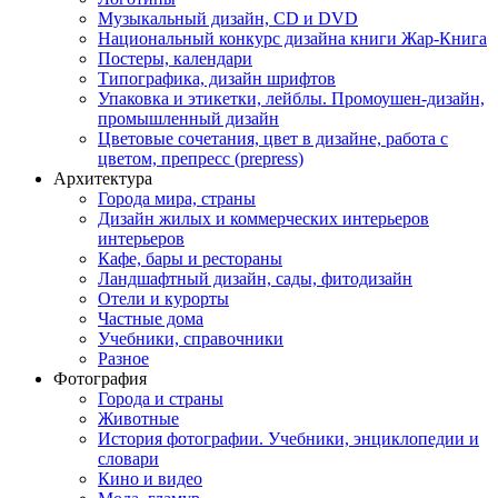
Музыкальный дизайн, СD и DVD
Национальный конкурс дизайна книги Жар-Книга
Постеры, календари
Типографика, дизайн шрифтов
Упаковка и этикетки, лейблы. Промоушен-дизайн,
промышленный дизайн
Цветовые сочетания, цвет в дизайне, работа с
цветом, препресс (prepress)
Архитектура
Города мира, страны
Дизайн жилых и коммерческих интерьеров
интерьеров
Кафе, бары и рестораны
Ландшафтный дизайн, сады, фитодизайн
Отели и курорты
Частные дома
Учебники, справочники
Разное
Фотография
Города и страны
Животные
История фотографии. Учебники, энциклопедии и
словари
Кино и видео