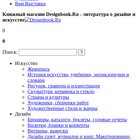
Вам Выставка
Книжный магазин Designbook.Ru - литература о дизайне и
искусстве
0
0
Поиск:
?
Искусство
Живопись
История искусства, учебники, энциклопедии и
словари
Рисунок, гравюра и иллюстрация
Скульптура, керамика и стекло
Страны и культуры
Художники, сборники работ
Художественные стили и жанры
Дизайн
Брошюры, каталоги, буклеты, годовые отчеты
Визитки, бланки и конверты
Витрины, вывески
Дизайн газет, журналов и книг. Макетирование,