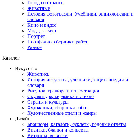
Города и страны
Животные
История фотографии. Учебники, энциклопедии и
словари
Кино и видео
Мода, гламур
Портрет
Портфолио, сборники работ
Разное
Каталог
Искусство
Живопись
История искусства, учебники, энциклопедии и
словари
Рисунок, гравюра и иллюстрация
Скульптура, керамика и стекло
Страны и культуры
Художники, сборники работ
Художественные стили и жанры
Дизайн
Брошюры, каталоги, буклеты, годовые отчеты
Визитки, бланки и конверты
Витрины, вывески