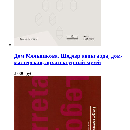
Дом Мельникова. Шедевр авангарда, дом-
мастерская, архитектурный музей
3 000
p
уб.