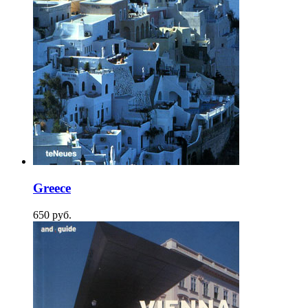
Greece
650
p
уб.