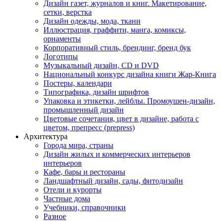
Дизайн газет, журналов и книг. Макетирование,
сетки, верстка
Дизайн одежды, мода, ткани
Иллюстрация, граффити, манга, комиксы,
орнаменты
Корпоративный стиль, брендинг, бренд бук
Логотипы
Музыкальный дизайн, СD и DVD
Национальный конкурс дизайна книги Жар-Книга
Постеры, календари
Типографика, дизайн шрифтов
Упаковка и этикетки, лейблы. Промоушен-дизайн,
промышленный дизайн
Цветовые сочетания, цвет в дизайне, работа с
цветом, препресс (prepress)
Архитектура
Города мира, страны
Дизайн жилых и коммерческих интерьеров
интерьеров
Кафе, бары и рестораны
Ландшафтный дизайн, сады, фитодизайн
Отели и курорты
Частные дома
Учебники, справочники
Разное