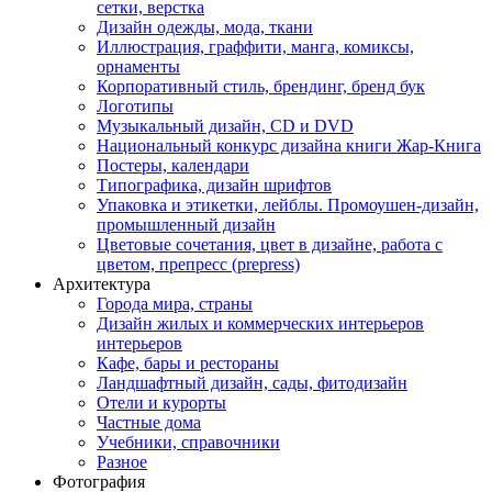
сетки, верстка
Дизайн одежды, мода, ткани
Иллюстрация, граффити, манга, комиксы,
орнаменты
Корпоративный стиль, брендинг, бренд бук
Логотипы
Музыкальный дизайн, СD и DVD
Национальный конкурс дизайна книги Жар-Книга
Постеры, календари
Типографика, дизайн шрифтов
Упаковка и этикетки, лейблы. Промоушен-дизайн,
промышленный дизайн
Цветовые сочетания, цвет в дизайне, работа с
цветом, препресс (prepress)
Архитектура
Города мира, страны
Дизайн жилых и коммерческих интерьеров
интерьеров
Кафе, бары и рестораны
Ландшафтный дизайн, сады, фитодизайн
Отели и курорты
Частные дома
Учебники, справочники
Разное
Фотография