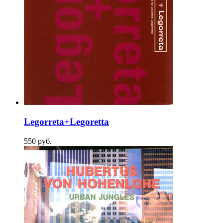
Legorreta+Legoretta
550
p
уб.