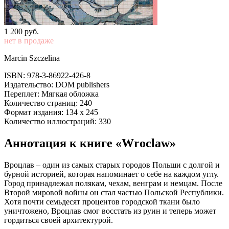
1 200
p
уб.
нет в продаже
Marcin Szczelina
ISBN: 978-3-86922-426-8
Издательство: DOM publishers
Переплет: Мягкая обложка
Количество страниц: 240
Формат издания: 134 x 245
Количество иллюстраций: 330
Аннотация к книге «Wroclaw»
Вроцлав – один из самых старых городов Польши с долгой и
бурной историей, которая напоминает о себе на каждом углу.
Город принадлежал полякам, чехам, венграм и немцам. После
Второй мировой войны он стал частью Польской Республики.
Хотя почти семьдесят процентов городской ткани было
уничтожено, Вроцлав смог восстать из руин и теперь может
гордиться своей архитектурой.