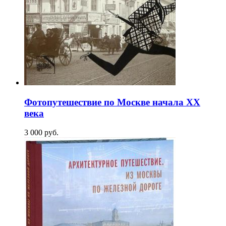
Фотопутешествие по Москве начала XX
века
3 000
p
уб.