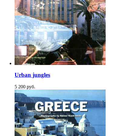
Urban jungles
5 200
p
уб.