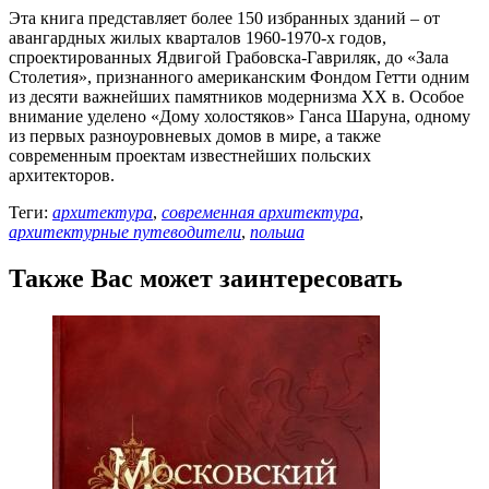
Эта книга представляет более 150 избранных зданий – от
авангардных жилых кварталов 1960-1970-х годов,
спроектированных Ядвигой Грабовска-Гавриляк, до «Зала
Столетия», признанного американским Фондом Гетти одним
из десяти важнейших памятников модернизма XX в. Особое
внимание уделено «Дому холостяков» Ганса Шаруна, одному
из первых разноуровневых домов в мире, а также
современным проектам известнейших польских
архитекторов.
Теги:
архитектура
,
современная архитектура
,
архитектурные путеводители
,
польша
Также Вас может заинтересовать