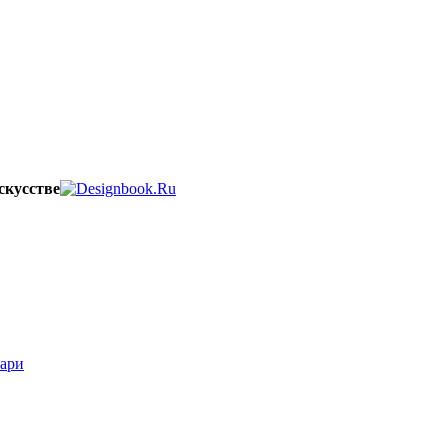
скусстве
вари