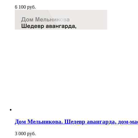
6 100
p
уб.
Дом Мельникова. Шедевр авангарда, дом-ма
3 000
p
уб.