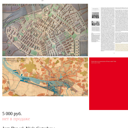
5 000
p
уб.
нет в продаже