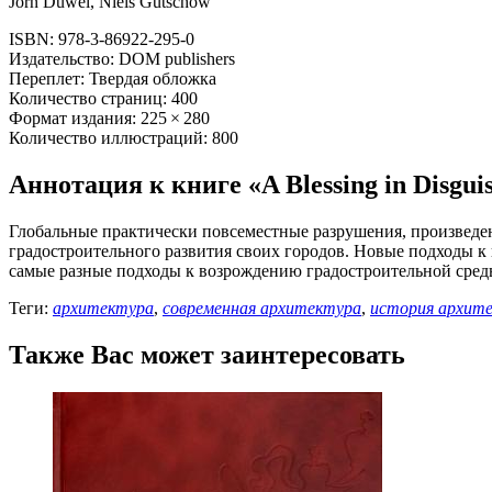
Jorn Duwel, Niels Gutschow
ISBN: 978-3-86922-295-0
Издательство: DOM publishers
Переплет: Твердая обложка
Количество страниц: 400
Формат издания: 225 × 280
Количество иллюстраций: 800
Аннотация к книге «A Blessing in Disgui
Глобальные практически повсеместные разрушения, произвед
градостроительного развития своих городов. Новые подходы к
самые разные подходы к возрождению градостроительной сред
Теги:
архитектура
,
современная архитектура
,
история архит
Также Вас может заинтересовать