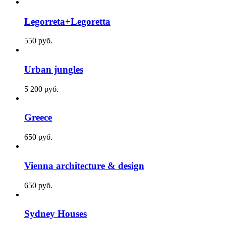
Legorreta+Legoretta
550
p
уб.
Urban jungles
5 200
p
уб.
Greece
650
p
уб.
Vienna architecture & design
650
p
уб.
Sydney Houses