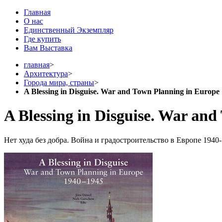
Главная
О нас
Единственный Экземпляр
Где купить
Вам Выставка
главная
>
Архитектура
>
Города мира, страны
>
A Blessing in Disguise. War and Town Planning in Europe
A Blessing in Disguise. War an
Нет худа без добра. Война и градостроительство в Европе 1940-