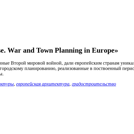
se. War and Town Planning in Europe»
енные Второй мировой войной, дали европейским странам уник
 городскому планированию, реализованные в поствоенный период
ы.
ектуры
,
европейская архитектура
,
градостроительство