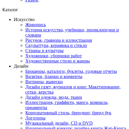
Каталог
Искусство
Живопись
История искусства, учебники, энциклопедии и
словари
Рисунок, гравюра и иллюстрация
Скульптура, керамика и стекло
Страны и культуры
Художники, сборники работ
Художественные стили и жанры
Дизайн
Брошюры, каталоги, буклеты, годовые отчеты
Визитки, бланки и конверты
Витрины, вывески
Дизайн газет, журналов и книг. Макетирование,
сетки, верстка
Дизайн одежды, мода, ткани
Иллюстрация, граффити, манга, комиксы,
орнаменты
Корпоративный стиль, брендинг, бренд бук
Логотипы
Музыкальный дизайн, СD и DVD
Национальный конкурс дизайна книги Жар-Книга