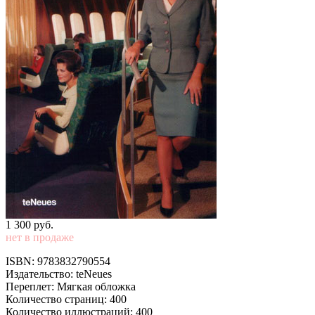
1 300
p
уб.
нет в продаже
ISBN: 9783832790554
Издательство: teNeues
Переплет: Мягкая обложка
Количество страниц: 400
Количество иллюстраций: 400