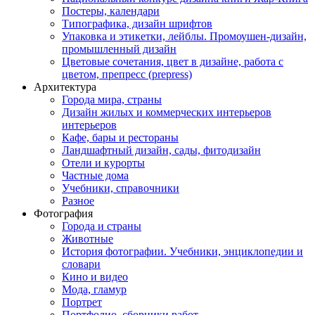
Постеры, календари
Типографика, дизайн шрифтов
Упаковка и этикетки, лейблы. Промоушен-дизайн,
промышленный дизайн
Цветовые сочетания, цвет в дизайне, работа с
цветом, препресс (prepress)
Архитектура
Города мира, страны
Дизайн жилых и коммерческих интерьеров
интерьеров
Кафе, бары и рестораны
Ландшафтный дизайн, сады, фитодизайн
Отели и курорты
Частные дома
Учебники, справочники
Разное
Фотография
Города и страны
Животные
История фотографии. Учебники, энциклопедии и
словари
Кино и видео
Мода, гламур
Портрет
Портфолио, сборники работ