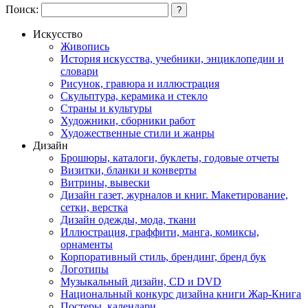
Поиск:
?
Искусство
Живопись
История искусства, учебники, энциклопедии и
словари
Рисунок, гравюра и иллюстрация
Скульптура, керамика и стекло
Страны и культуры
Художники, сборники работ
Художественные стили и жанры
Дизайн
Брошюры, каталоги, буклеты, годовые отчеты
Визитки, бланки и конверты
Витрины, вывески
Дизайн газет, журналов и книг. Макетирование,
сетки, верстка
Дизайн одежды, мода, ткани
Иллюстрация, граффити, манга, комиксы,
орнаменты
Корпоративный стиль, брендинг, бренд бук
Логотипы
Музыкальный дизайн, СD и DVD
Национальный конкурс дизайна книги Жар-Книга
Постеры, календари