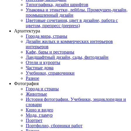
Типографика, дизайн шрифтов
Упаковка и этикетки, лейблы. Промоушен-дизайн,
промышленный дизайн
Цветовые сочетания, цвет в дизайне, работа с
цветом, препресс (prepress)
Архитектура
Города мира, страны
Дизайн жилых и коммерческих интерьеров
интерьеров
Кафе, бары и рестораны
Ландшафтный дизайн, сады, фитодизайн
Отели и курорты
Частные дома
Учебники, справочники
Разное
Фотография
Города и страны
Животные
История фотографии. Учебники, энциклопедии и
словари
Кино и видео
Мода, гламур
Портрет
Портфолио, сборники работ
Разное