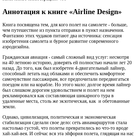
Аннотация к книге «Airline Design»
Книга посвящена тем, для кого полет на самолете - больше,
чем путешествие из пункта отправки в пункт назначения.
Фантазию этих чудаков питают два источника: сенсация
изобретения самолета и бурное развитие современного
аэродизайна.
Гражданская авиация - самый сложный вид услуг: несмотря
на 40 летнюю историю, доверять ей полностью начали лет 20
назад. До того, как был изобретен 4-двигательный лайнер,
способный летать над облаками и обеспечить комфортное
самочувствие пассажирам, все предпочитали передвигаться
поездом или на корабле. Но этого мало: долгое время лайнер
был слишком дорогим удовольствием и полет на нем
рекламировался как составляющая шикарного тура в
удаленные места, столь же экзотическая, как и обетованные
земли.
Однако, цивилизация, политическая и экономическая
стабилизация сделали свое дело: сеть авиамаршрутов стала
настолько густой, что полеты превратились во что-то вроде
хай-хай-вея. И сейчас вся эта эйфория полета, глядящая на нас