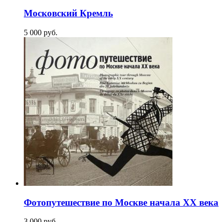
Московский Кремль
5 000
p
уб.
Фотопутешествие по Москве начала XX века
3 000
p
уб.