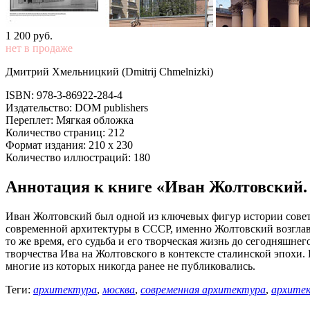
1 200
p
уб.
нет в продаже
Дмитрий Хмельницкий (Dmitrij Chmelnizki)
ISBN: 978-3-86922-284-4
Издательство: DOM publishers
Переплет: Мягкая обложка
Количество страниц: 212
Формат издания: 210 х 230
Количество иллюстраций: 180
Аннотация к книге «Иван Жолтовский. 
Иван Жолтовский был одной из ключевых фигур истории советск
современной архитектуры в СССР, именно Жолтовский возглави
то же время, его судьба и его творческая жизнь до сегодняшн
творчества Ива на Жолтовского в контексте сталинской эпохи
многие из которых никогда ранее не публиковались.
Теги:
архитектура
,
москва
,
современная архитектура
,
архите