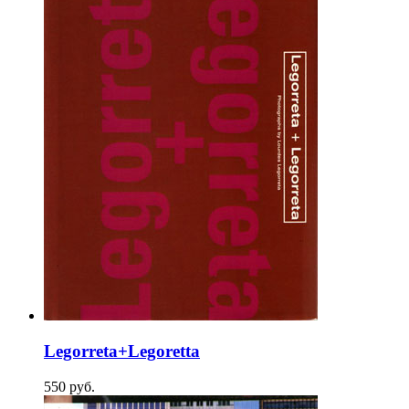
Legorreta+Legoretta
550
p
уб.