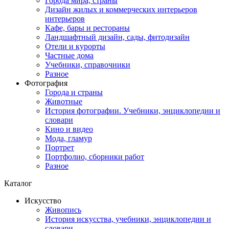
Города мира, страны
Дизайн жилых и коммерческих интерьеров
интерьеров
Кафе, бары и рестораны
Ландшафтный дизайн, сады, фитодизайн
Отели и курорты
Частные дома
Учебники, справочники
Разное
Фотография
Города и страны
Животные
История фотографии. Учебники, энциклопедии и
словари
Кино и видео
Мода, гламур
Портрет
Портфолио, сборники работ
Разное
Каталог
Искусство
Живопись
История искусства, учебники, энциклопедии и
словари