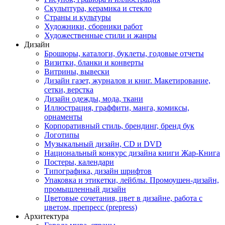
Скульптура, керамика и стекло
Страны и культуры
Художники, сборники работ
Художественные стили и жанры
Дизайн
Брошюры, каталоги, буклеты, годовые отчеты
Визитки, бланки и конверты
Витрины, вывески
Дизайн газет, журналов и книг. Макетирование,
сетки, верстка
Дизайн одежды, мода, ткани
Иллюстрация, граффити, манга, комиксы,
орнаменты
Корпоративный стиль, брендинг, бренд бук
Логотипы
Музыкальный дизайн, СD и DVD
Национальный конкурс дизайна книги Жар-Книга
Постеры, календари
Типографика, дизайн шрифтов
Упаковка и этикетки, лейблы. Промоушен-дизайн,
промышленный дизайн
Цветовые сочетания, цвет в дизайне, работа с
цветом, препресс (prepress)
Архитектура