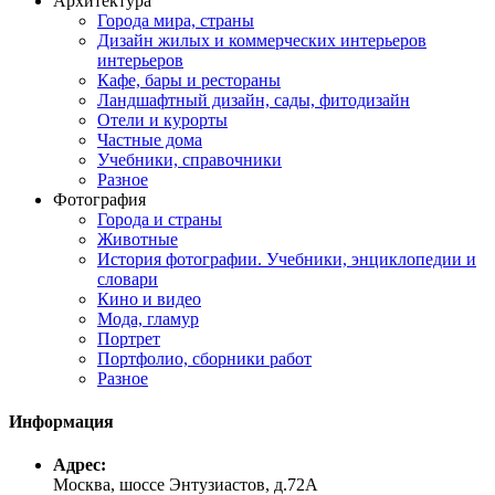
Архитектура
Города мира, страны
Дизайн жилых и коммерческих интерьеров
интерьеров
Кафе, бары и рестораны
Ландшафтный дизайн, сады, фитодизайн
Отели и курорты
Частные дома
Учебники, справочники
Разное
Фотография
Города и страны
Животные
История фотографии. Учебники, энциклопедии и
словари
Кино и видео
Мода, гламур
Портрет
Портфолио, сборники работ
Разное
Информация
Адрес:
Москва, шоссе Энтузиастов, д.72А