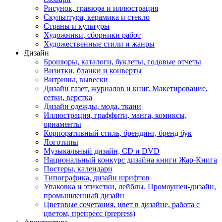
Рисунок, гравюра и иллюстрация
Скульптура, керамика и стекло
Страны и культуры
Художники, сборники работ
Художественные стили и жанры
Дизайн
Брошюры, каталоги, буклеты, годовые отчеты
Визитки, бланки и конверты
Витрины, вывески
Дизайн газет, журналов и книг. Макетирование,
сетки, верстка
Дизайн одежды, мода, ткани
Иллюстрация, граффити, манга, комиксы,
орнаменты
Корпоративный стиль, брендинг, бренд бук
Логотипы
Музыкальный дизайн, СD и DVD
Национальный конкурс дизайна книги Жар-Книга
Постеры, календари
Типографика, дизайн шрифтов
Упаковка и этикетки, лейблы. Промоушен-дизайн,
промышленный дизайн
Цветовые сочетания, цвет в дизайне, работа с
цветом, препресс (prepress)