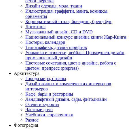
сетки, верстка
Дизайн одежды, мода, ткани
Иллюстрация, граффити, манга, комиксы,
орнаменты
Корпоративный стиль, брендинг, бренд бук
Логотипы
Музыкальный дизайн, СD и DVD
Национальный конкурс дизайна книги Жар-Книга
Постеры, календари
Типографика, дизайн шрифтов
Упаковка и этикетки, лейблы. Промоушен-дизайн,
промышленный дизайн
Цветовые сочетания, цвет в дизайне, работа с
цветом, препресс (prepress)
Архитектура
Города мира, страны
Дизайн жилых и коммерческих интерьеров
интерьеров
Кафе, бары и рестораны
Ландшафтный дизайн, сады, фитодизайн
Отели и курорты
Частные дома
Учебники, справочники
Разное
Фотография