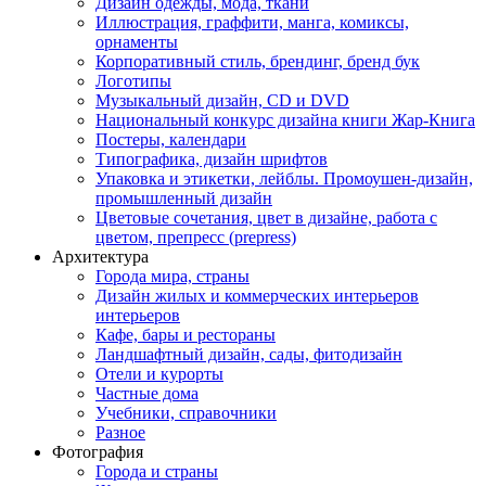
Дизайн одежды, мода, ткани
Иллюстрация, граффити, манга, комиксы,
орнаменты
Корпоративный стиль, брендинг, бренд бук
Логотипы
Музыкальный дизайн, СD и DVD
Национальный конкурс дизайна книги Жар-Книга
Постеры, календари
Типографика, дизайн шрифтов
Упаковка и этикетки, лейблы. Промоушен-дизайн,
промышленный дизайн
Цветовые сочетания, цвет в дизайне, работа с
цветом, препресс (prepress)
Архитектура
Города мира, страны
Дизайн жилых и коммерческих интерьеров
интерьеров
Кафе, бары и рестораны
Ландшафтный дизайн, сады, фитодизайн
Отели и курорты
Частные дома
Учебники, справочники
Разное
Фотография
Города и страны