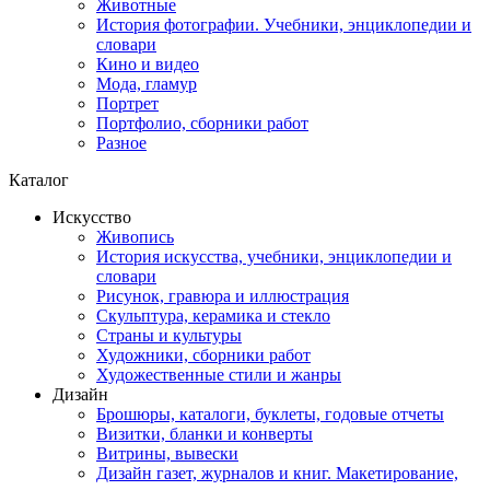
Животные
История фотографии. Учебники, энциклопедии и
словари
Кино и видео
Мода, гламур
Портрет
Портфолио, сборники работ
Разное
Каталог
Искусство
Живопись
История искусства, учебники, энциклопедии и
словари
Рисунок, гравюра и иллюстрация
Скульптура, керамика и стекло
Страны и культуры
Художники, сборники работ
Художественные стили и жанры
Дизайн
Брошюры, каталоги, буклеты, годовые отчеты
Визитки, бланки и конверты
Витрины, вывески
Дизайн газет, журналов и книг. Макетирование,