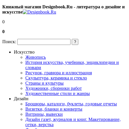
Книжный магазин Designbook.Ru - литература о дизайне и
искусстве
0
0
Поиск:
?
Искусство
Живопись
История искусства, учебники, энциклопедии и
словари
Рисунок, гравюра и иллюстрация
Скульптура, керамика и стекло
Страны и культуры
Художники, сборники работ
Художественные стили и жанры
Дизайн
Брошюры, каталоги, буклеты, годовые отчеты
Визитки, бланки и конверты
Витрины, вывески
Дизайн газет, журналов и книг. Макетирование,
сетки, верстка