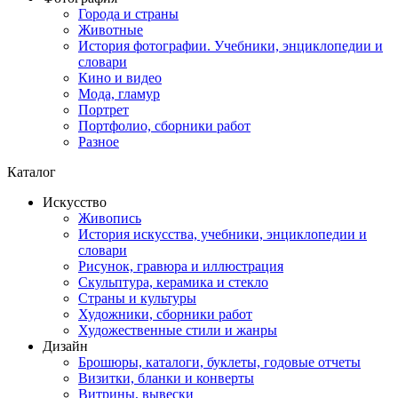
Города и страны
Животные
История фотографии. Учебники, энциклопедии и
словари
Кино и видео
Мода, гламур
Портрет
Портфолио, сборники работ
Разное
Каталог
Искусство
Живопись
История искусства, учебники, энциклопедии и
словари
Рисунок, гравюра и иллюстрация
Скульптура, керамика и стекло
Страны и культуры
Художники, сборники работ
Художественные стили и жанры
Дизайн
Брошюры, каталоги, буклеты, годовые отчеты
Визитки, бланки и конверты
Витрины, вывески