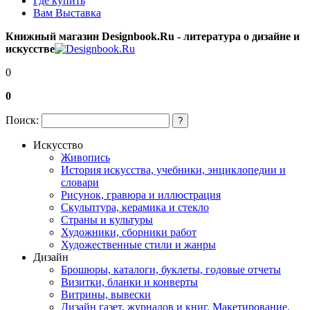
Где купить
Вам Выставка
Книжный магазин Designbook.Ru - литература о дизайне и
искусстве
0
0
Поиск:
?
Искусство
Живопись
История искусства, учебники, энциклопедии и
словари
Рисунок, гравюра и иллюстрация
Скульптура, керамика и стекло
Страны и культуры
Художники, сборники работ
Художественные стили и жанры
Дизайн
Брошюры, каталоги, буклеты, годовые отчеты
Визитки, бланки и конверты
Витрины, вывески
Дизайн газет, журналов и книг. Макетирование,