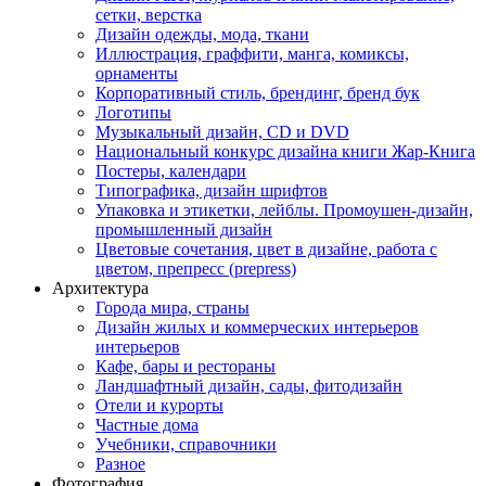
сетки, верстка
Дизайн одежды, мода, ткани
Иллюстрация, граффити, манга, комиксы,
орнаменты
Корпоративный стиль, брендинг, бренд бук
Логотипы
Музыкальный дизайн, СD и DVD
Национальный конкурс дизайна книги Жар-Книга
Постеры, календари
Типографика, дизайн шрифтов
Упаковка и этикетки, лейблы. Промоушен-дизайн,
промышленный дизайн
Цветовые сочетания, цвет в дизайне, работа с
цветом, препресс (prepress)
Архитектура
Города мира, страны
Дизайн жилых и коммерческих интерьеров
интерьеров
Кафе, бары и рестораны
Ландшафтный дизайн, сады, фитодизайн
Отели и курорты
Частные дома
Учебники, справочники
Разное
Фотография