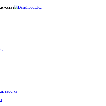
скусстве
вари
ки, верстка
ты