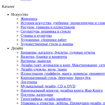
Каталог
Искусство
Живопись
История искусства, учебники, энциклопедии и сло
Рисунок, гравюра и иллюстрация
Скульптура, керамика и стекло
Страны и культуры
Художники, сборники работ
Художественные стили и жанры
Дизайн
Брошюры, каталоги, буклеты, годовые отчеты
Визитки, бланки и конверты
Витрины, вывески
Дизайн газет, журналов и книг. Макетирование, сет
Дизайн одежды, мода, ткани
Иллюстрация, граффити, манга, комиксы, орнамен
Корпоративный стиль, брендинг, бренд бук
Логотипы
Музыкальный дизайн, СD и DVD
Национальный конкурс дизайна книги Жар-Книга
Постеры, календари
Типографика, дизайн шрифтов
Упаковка и этикетки, лейблы. Промоушен-дизайн,