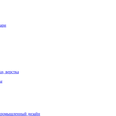
вари
ки, верстка
ты
 промышленный дизайн