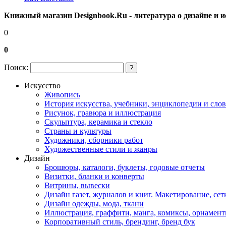
Книжный магазин Designbook.Ru - литература о дизайне и и
0
0
Поиск:
?
Искусство
Живопись
История искусства, учебники, энциклопедии и сло
Рисунок, гравюра и иллюстрация
Скульптура, керамика и стекло
Страны и культуры
Художники, сборники работ
Художественные стили и жанры
Дизайн
Брошюры, каталоги, буклеты, годовые отчеты
Визитки, бланки и конверты
Витрины, вывески
Дизайн газет, журналов и книг. Макетирование, сет
Дизайн одежды, мода, ткани
Иллюстрация, граффити, манга, комиксы, орнамен
Корпоративный стиль, брендинг, бренд бук