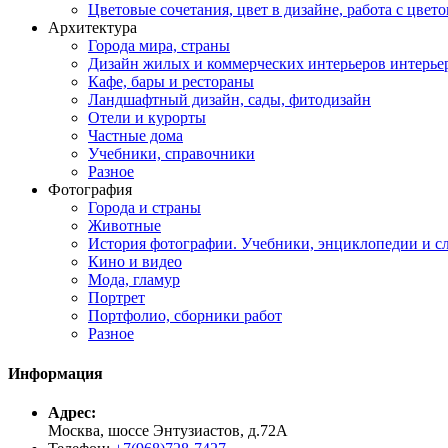
Цветовые сочетания, цвет в дизайне, работа с цветом
Архитектура
Города мира, страны
Дизайн жилых и коммерческих интерьеров интерье
Кафе, бары и рестораны
Ландшафтный дизайн, сады, фитодизайн
Отели и курорты
Частные дома
Учебники, справочники
Разное
Фотография
Города и страны
Животные
История фотографии. Учебники, энциклопедии и с
Кино и видео
Мода, гламур
Портрет
Портфолио, сборники работ
Разное
Информация
Адрес:
Москва, шоссе Энтузиастов, д.72А