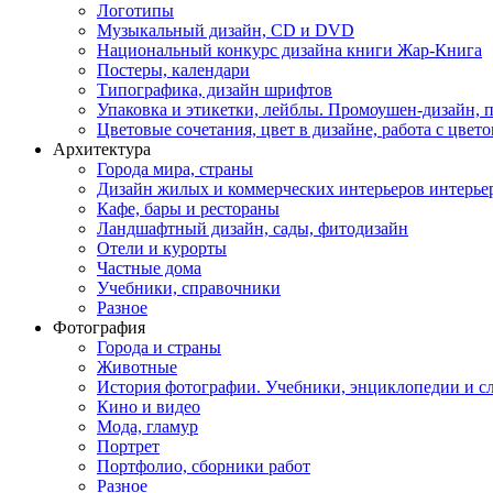
Логотипы
Музыкальный дизайн, СD и DVD
Национальный конкурс дизайна книги Жар-Книга
Постеры, календари
Типографика, дизайн шрифтов
Упаковка и этикетки, лейблы. Промоушен-дизайн,
Цветовые сочетания, цвет в дизайне, работа с цветом
Архитектура
Города мира, страны
Дизайн жилых и коммерческих интерьеров интерье
Кафе, бары и рестораны
Ландшафтный дизайн, сады, фитодизайн
Отели и курорты
Частные дома
Учебники, справочники
Разное
Фотография
Города и страны
Животные
История фотографии. Учебники, энциклопедии и с
Кино и видео
Мода, гламур
Портрет
Портфолио, сборники работ
Разное