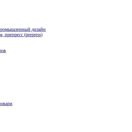
 промышленный дизайн
, препресс (prepress)
ров
ловари