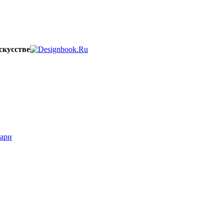
скусстве
вари