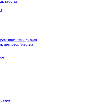
ки, верстка
ты
 промышленный дизайн
, препресс (prepress)
ров
ловари