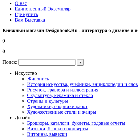
О нас
Единственный Экземпляр
Где купить
Вам Выставка
Книжный магазин Designbook.Ru - литература о дизайне и и
0
0
Поиск:
?
Искусство
Живопись
История искусства, учебники, энциклопедии и сло
Рисунок, гравюра и иллюстрация
Скульптура, керамика и стекло
Страны и культуры
Художники, сборники работ
Художественные стили и жанры
Дизайн
Брошюры, каталоги, буклеты, годовые отчеты
Визитки, бланки и конверты
Витрины, вывески