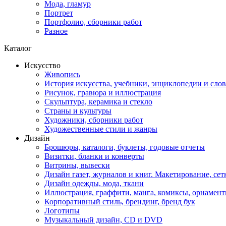
Мода, гламур
Портрет
Портфолио, сборники работ
Разное
Каталог
Искусство
Живопись
История искусства, учебники, энциклопедии и сло
Рисунок, гравюра и иллюстрация
Скульптура, керамика и стекло
Страны и культуры
Художники, сборники работ
Художественные стили и жанры
Дизайн
Брошюры, каталоги, буклеты, годовые отчеты
Визитки, бланки и конверты
Витрины, вывески
Дизайн газет, журналов и книг. Макетирование, сет
Дизайн одежды, мода, ткани
Иллюстрация, граффити, манга, комиксы, орнамен
Корпоративный стиль, брендинг, бренд бук
Логотипы
Музыкальный дизайн, СD и DVD