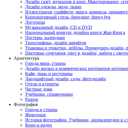
Дизайн газет, журналов и книг. Макетирование, сет
Дизайн одежды, мода, ткани
Иллюстрация, граффити, манга, комиксы, орнамен
Корпоративный стиль, брендинг, бренд бук
Логотипы
Музыкальный дизайн, СD и DVD
Национальный конкурс дизайна книги Жар-Книга
Постеры, календари
Типографика, дизайн шрифтов
Упаковка и этикетки, лейблы. Промоушен-дизайн,
Цветовые сочетания, цвет в дизайне, работа с цветом
Архитектура
Города мира, страны
Дизайн жилых и коммерческих интерьеров интерье
Кафе, бары и рестораны
Ландшафтный дизайн, сады, фитодизайн
Отели и курорты
Частные дома
Учебники, справочники
Разное
Фотография
Города и страны
Животные
История фотографии. Учебники, энциклопедии и с
Кино и видео