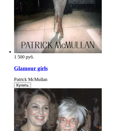
1 500
p
уб.
Glamour girls
Patrick McMullan
Купить