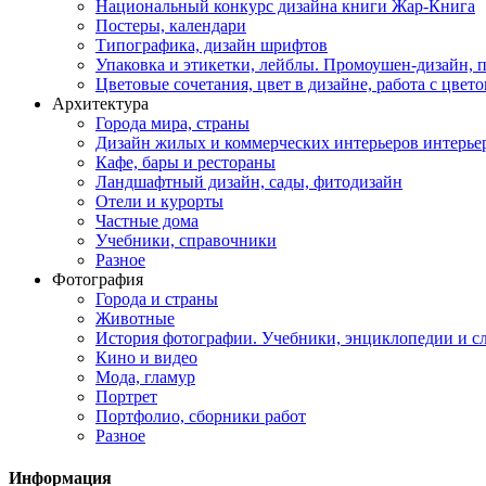
Национальный конкурс дизайна книги Жар-Книга
Постеры, календари
Типографика, дизайн шрифтов
Упаковка и этикетки, лейблы. Промоушен-дизайн,
Цветовые сочетания, цвет в дизайне, работа с цветом
Архитектура
Города мира, страны
Дизайн жилых и коммерческих интерьеров интерье
Кафе, бары и рестораны
Ландшафтный дизайн, сады, фитодизайн
Отели и курорты
Частные дома
Учебники, справочники
Разное
Фотография
Города и страны
Животные
История фотографии. Учебники, энциклопедии и с
Кино и видео
Мода, гламур
Портрет
Портфолио, сборники работ
Разное
Информация