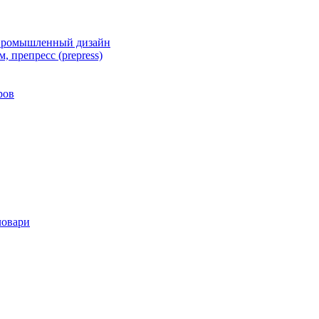
 промышленный дизайн
, препресс (prepress)
ров
ловари