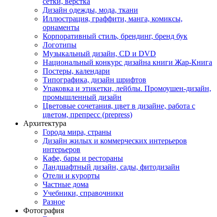
сетки, верстка
Дизайн одежды, мода, ткани
Иллюстрация, граффити, манга, комиксы,
орнаменты
Корпоративный стиль, брендинг, бренд бук
Логотипы
Музыкальный дизайн, СD и DVD
Национальный конкурс дизайна книги Жар-Книга
Постеры, календари
Типографика, дизайн шрифтов
Упаковка и этикетки, лейблы. Промоушен-дизайн,
промышленный дизайн
Цветовые сочетания, цвет в дизайне, работа с
цветом, препресс (prepress)
Архитектура
Города мира, страны
Дизайн жилых и коммерческих интерьеров
интерьеров
Кафе, бары и рестораны
Ландшафтный дизайн, сады, фитодизайн
Отели и курорты
Частные дома
Учебники, справочники
Разное
Фотография