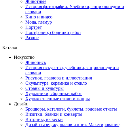
Животные
История фотографии. Учебники, энциклопедии и
словари
Кино и видео
Мода, гламур
Портрет
Портфолио, сборники работ
Разное
Каталог
Искусство
Живопись
История искусства, учебники, энциклопедии и
словари
Рисунок, гравюра и иллюстрация
Скульптура, керамика и стекло
Страны и культуры
Художники, сборники работ
Художественные стили и жанры
Дизайн
Брошюры, каталоги, буклеты, годовые отчеты
Визитки, бланки и конверты
Витрины, вывески
Дизайн газет, журналов и книг. Макетирование,