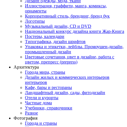
Дизайн одежды, мода, ткани
Иллюстрация, граффити, манга, комиксы,
орнаменты
Корпоративный стиль, брендинг, бренд бук
Логотипы
Музыкальный дизайн, СD и DVD
Национальный конкурс дизайна книги Жар-Книга
Постеры, календари
Типографика, дизайн шрифтов
Упаковка и этикетки, лейблы. Промоушен-дизайн,
промышленный дизайн
Цветовые сочетания, цвет в дизайне, работа с
цветом, препресс (prepress)
Архитектура
Города мира, страны
Дизайн жилых и коммерческих интерьеров
интерьеров
Кафе, бары и рестораны
Ландшафтный дизайн, сады, фитодизайн
Отели и курорты
Частные дома
Учебники, справочники
Разное
Фотография
Города и страны