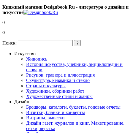
Книжный магазин Designbook.Ru - литература о дизайне и
искусстве
0
0
Поиск:
?
Искусство
Живопись
История искусства, учебники, энциклопедии и
словари
Рисунок, гравюра и иллюстрация
Скульптура, керамика и стекло
Страны и культуры
Художники, сборники работ
Художественные стили и жанры
Дизайн
Брошюры, каталоги, буклеты, годовые отчеты
Визитки, бланки и конверты
Витрины, вывески
Дизайн газет, журналов и книг. Макетирование,
сетки, верстка