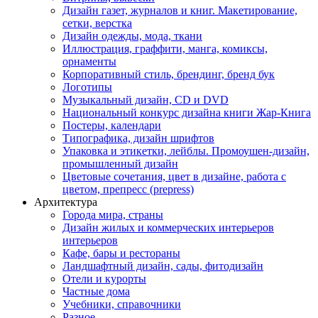
Дизайн газет, журналов и книг. Макетирование,
сетки, верстка
Дизайн одежды, мода, ткани
Иллюстрация, граффити, манга, комиксы,
орнаменты
Корпоративный стиль, брендинг, бренд бук
Логотипы
Музыкальный дизайн, СD и DVD
Национальный конкурс дизайна книги Жар-Книга
Постеры, календари
Типографика, дизайн шрифтов
Упаковка и этикетки, лейблы. Промоушен-дизайн,
промышленный дизайн
Цветовые сочетания, цвет в дизайне, работа с
цветом, препресс (prepress)
Архитектура
Города мира, страны
Дизайн жилых и коммерческих интерьеров
интерьеров
Кафе, бары и рестораны
Ландшафтный дизайн, сады, фитодизайн
Отели и курорты
Частные дома
Учебники, справочники
Разное