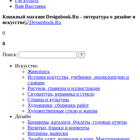
Где купить
Вам Выставка
Книжный магазин Designbook.Ru - литература о дизайне и
искусстве
0
0
Поиск:
?
Искусство
Живопись
История искусства, учебники, энциклопедии и
словари
Рисунок, гравюра и иллюстрация
Скульптура, керамика и стекло
Страны и культуры
Художники, сборники работ
Художественные стили и жанры
Дизайн
Брошюры, каталоги, буклеты, годовые отчеты
Визитки, бланки и конверты
Витрины, вывески
Дизайн газет, журналов и книг. Макетирование,