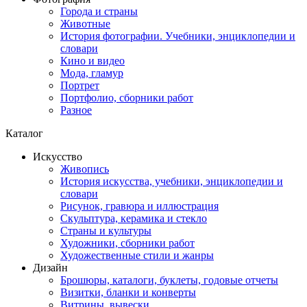
Города и страны
Животные
История фотографии. Учебники, энциклопедии и
словари
Кино и видео
Мода, гламур
Портрет
Портфолио, сборники работ
Разное
Каталог
Искусство
Живопись
История искусства, учебники, энциклопедии и
словари
Рисунок, гравюра и иллюстрация
Скульптура, керамика и стекло
Страны и культуры
Художники, сборники работ
Художественные стили и жанры
Дизайн
Брошюры, каталоги, буклеты, годовые отчеты
Визитки, бланки и конверты
Витрины, вывески