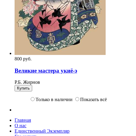
800
p
уб.
Великие мастера укиё-э
Р.Б. Жирнов
Купить
Только в наличии
Показать всё
Главная
О нас
Единственный Экземпляр