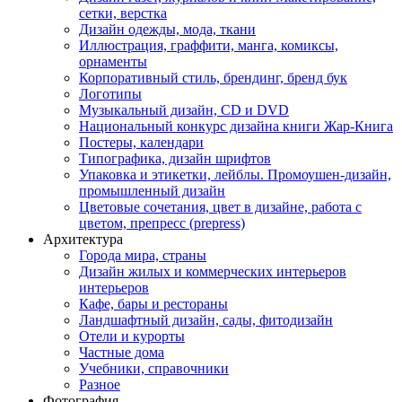
сетки, верстка
Дизайн одежды, мода, ткани
Иллюстрация, граффити, манга, комиксы,
орнаменты
Корпоративный стиль, брендинг, бренд бук
Логотипы
Музыкальный дизайн, СD и DVD
Национальный конкурс дизайна книги Жар-Книга
Постеры, календари
Типографика, дизайн шрифтов
Упаковка и этикетки, лейблы. Промоушен-дизайн,
промышленный дизайн
Цветовые сочетания, цвет в дизайне, работа с
цветом, препресс (prepress)
Архитектура
Города мира, страны
Дизайн жилых и коммерческих интерьеров
интерьеров
Кафе, бары и рестораны
Ландшафтный дизайн, сады, фитодизайн
Отели и курорты
Частные дома
Учебники, справочники
Разное
Фотография