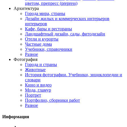
цветом, препресс (prepress)
Архитектура
Города мира, страны
Дизайн жилых и коммерческих интерьеров
интерьеров
Кафе, бары и рестораны
Ландшафтный дизайн, сады, фитодизайн
Отели и курорты
Частные дома
Учебники, справочники
Разное
Фотография
Города и страны
Животные
История фотографии. Учебники, энциклопедии и
словари
Кино и видео
Мода, гламур
Портрет
Портфолио, сборники работ
Разное
Информация