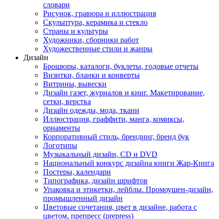
словари
Рисунок, гравюра и иллюстрация
Скульптура, керамика и стекло
Страны и культуры
Художники, сборники работ
Художественные стили и жанры
Дизайн
Брошюры, каталоги, буклеты, годовые отчеты
Визитки, бланки и конверты
Витрины, вывески
Дизайн газет, журналов и книг. Макетирование,
сетки, верстка
Дизайн одежды, мода, ткани
Иллюстрация, граффити, манга, комиксы,
орнаменты
Корпоративный стиль, брендинг, бренд бук
Логотипы
Музыкальный дизайн, СD и DVD
Национальный конкурс дизайна книги Жар-Книга
Постеры, календари
Типографика, дизайн шрифтов
Упаковка и этикетки, лейблы. Промоушен-дизайн,
промышленный дизайн
Цветовые сочетания, цвет в дизайне, работа с
цветом, препресс (prepress)