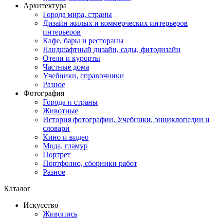
Архитектура
Города мира, страны
Дизайн жилых и коммерческих интерьеров
интерьеров
Кафе, бары и рестораны
Ландшафтный дизайн, сады, фитодизайн
Отели и курорты
Частные дома
Учебники, справочники
Разное
Фотография
Города и страны
Животные
История фотографии. Учебники, энциклопедии и
словари
Кино и видео
Мода, гламур
Портрет
Портфолио, сборники работ
Разное
Каталог
Искусство
Живопись