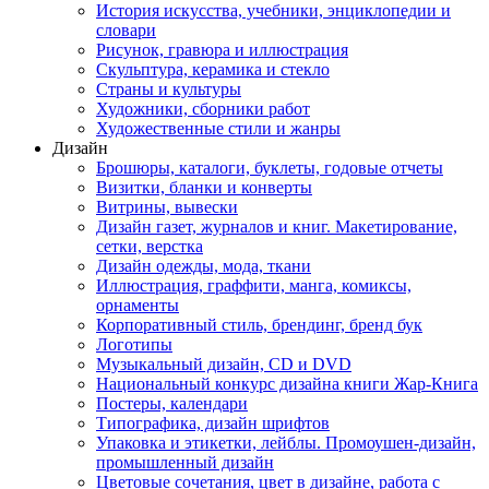
История искусства, учебники, энциклопедии и
словари
Рисунок, гравюра и иллюстрация
Скульптура, керамика и стекло
Страны и культуры
Художники, сборники работ
Художественные стили и жанры
Дизайн
Брошюры, каталоги, буклеты, годовые отчеты
Визитки, бланки и конверты
Витрины, вывески
Дизайн газет, журналов и книг. Макетирование,
сетки, верстка
Дизайн одежды, мода, ткани
Иллюстрация, граффити, манга, комиксы,
орнаменты
Корпоративный стиль, брендинг, бренд бук
Логотипы
Музыкальный дизайн, СD и DVD
Национальный конкурс дизайна книги Жар-Книга
Постеры, календари
Типографика, дизайн шрифтов
Упаковка и этикетки, лейблы. Промоушен-дизайн,
промышленный дизайн
Цветовые сочетания, цвет в дизайне, работа с