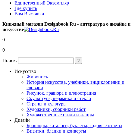
Единственный Экземпляр
Где купить
Вам Выставка
Книжный магазин Designbook.Ru - литература о дизайне и
искусстве
0
0
Поиск:
?
Искусство
Живопись
История искусства, учебники, энциклопедии и
словари
Рисунок, гравюра и иллюстрация
Скульптура, керамика и стекло
Страны и культуры
Художники, сборники работ
Художественные стили и жанры
Дизайн
Брошюры, каталоги, буклеты, годовые отчеты
Визитки, бланки и конверты