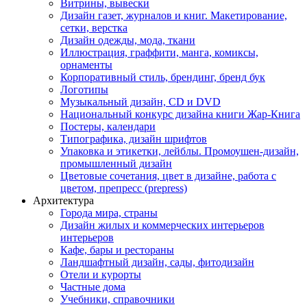
Витрины, вывески
Дизайн газет, журналов и книг. Макетирование,
сетки, верстка
Дизайн одежды, мода, ткани
Иллюстрация, граффити, манга, комиксы,
орнаменты
Корпоративный стиль, брендинг, бренд бук
Логотипы
Музыкальный дизайн, СD и DVD
Национальный конкурс дизайна книги Жар-Книга
Постеры, календари
Типографика, дизайн шрифтов
Упаковка и этикетки, лейблы. Промоушен-дизайн,
промышленный дизайн
Цветовые сочетания, цвет в дизайне, работа с
цветом, препресс (prepress)
Архитектура
Города мира, страны
Дизайн жилых и коммерческих интерьеров
интерьеров
Кафе, бары и рестораны
Ландшафтный дизайн, сады, фитодизайн
Отели и курорты
Частные дома
Учебники, справочники