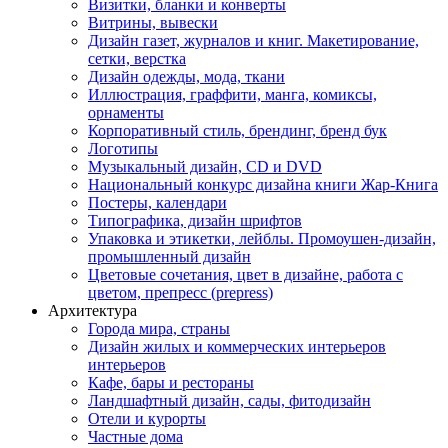
Визитки, бланки и конверты
Витрины, вывески
Дизайн газет, журналов и книг. Макетирование,
сетки, верстка
Дизайн одежды, мода, ткани
Иллюстрация, граффити, манга, комиксы,
орнаменты
Корпоративный стиль, брендинг, бренд бук
Логотипы
Музыкальный дизайн, СD и DVD
Национальный конкурс дизайна книги Жар-Книга
Постеры, календари
Типографика, дизайн шрифтов
Упаковка и этикетки, лейблы. Промоушен-дизайн,
промышленный дизайн
Цветовые сочетания, цвет в дизайне, работа с
цветом, препресс (prepress)
Архитектура
Города мира, страны
Дизайн жилых и коммерческих интерьеров
интерьеров
Кафе, бары и рестораны
Ландшафтный дизайн, сады, фитодизайн
Отели и курорты
Частные дома