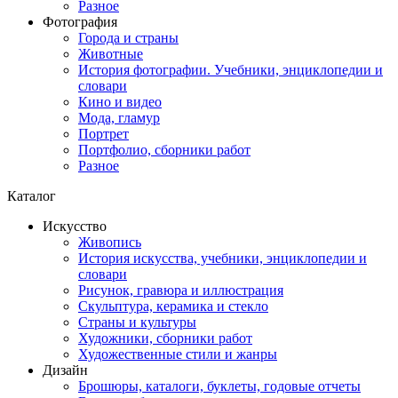
Разное
Фотография
Города и страны
Животные
История фотографии. Учебники, энциклопедии и
словари
Кино и видео
Мода, гламур
Портрет
Портфолио, сборники работ
Разное
Каталог
Искусство
Живопись
История искусства, учебники, энциклопедии и
словари
Рисунок, гравюра и иллюстрация
Скульптура, керамика и стекло
Страны и культуры
Художники, сборники работ
Художественные стили и жанры
Дизайн
Брошюры, каталоги, буклеты, годовые отчеты