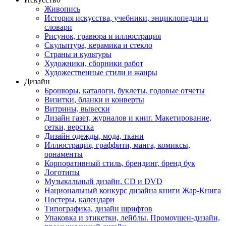
Живопись
История искусства, учебники, энциклопедии и
словари
Рисунок, гравюра и иллюстрация
Скульптура, керамика и стекло
Страны и культуры
Художники, сборники работ
Художественные стили и жанры
Дизайн
Брошюры, каталоги, буклеты, годовые отчеты
Визитки, бланки и конверты
Витрины, вывески
Дизайн газет, журналов и книг. Макетирование,
сетки, верстка
Дизайн одежды, мода, ткани
Иллюстрация, граффити, манга, комиксы,
орнаменты
Корпоративный стиль, брендинг, бренд бук
Логотипы
Музыкальный дизайн, СD и DVD
Национальный конкурс дизайна книги Жар-Книга
Постеры, календари
Типографика, дизайн шрифтов
Упаковка и этикетки, лейблы. Промоушен-дизайн,