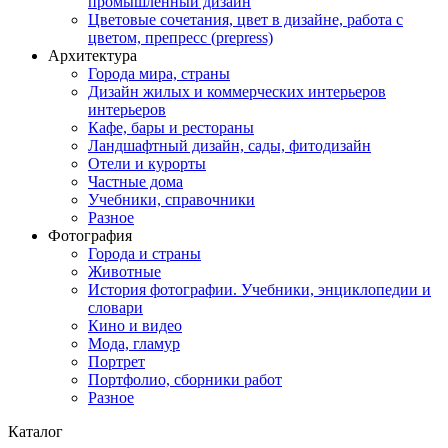
промышленный дизайн
Цветовые сочетания, цвет в дизайне, работа с
цветом, препресс (prepress)
Архитектура
Города мира, страны
Дизайн жилых и коммерческих интерьеров
интерьеров
Кафе, бары и рестораны
Ландшафтный дизайн, сады, фитодизайн
Отели и курорты
Частные дома
Учебники, справочники
Разное
Фотография
Города и страны
Животные
История фотографии. Учебники, энциклопедии и
словари
Кино и видео
Мода, гламур
Портрет
Портфолио, сборники работ
Разное
Каталог