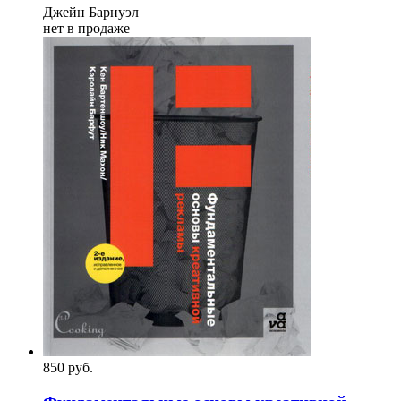
Джейн Барнуэл
нет в продаже
850
p
уб.