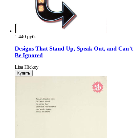
1 440
p
уб.
Designs That Stand Up, Speak Out, and Can’t
Be Ignored
Lisa Hickey
Купить