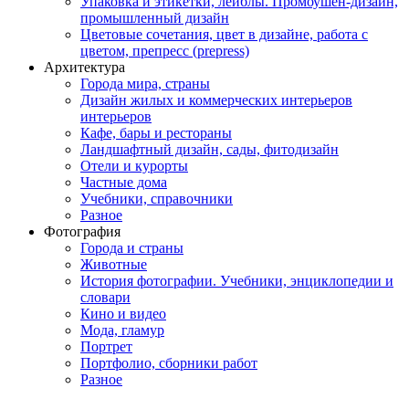
Упаковка и этикетки, лейблы. Промоушен-дизайн,
промышленный дизайн
Цветовые сочетания, цвет в дизайне, работа с
цветом, препресс (prepress)
Архитектура
Города мира, страны
Дизайн жилых и коммерческих интерьеров
интерьеров
Кафе, бары и рестораны
Ландшафтный дизайн, сады, фитодизайн
Отели и курорты
Частные дома
Учебники, справочники
Разное
Фотография
Города и страны
Животные
История фотографии. Учебники, энциклопедии и
словари
Кино и видео
Мода, гламур
Портрет
Портфолио, сборники работ
Разное