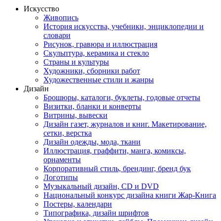
Искусство
Живопись
История искусства, учебники, энциклопедии и
словари
Рисунок, гравюра и иллюстрация
Скульптура, керамика и стекло
Страны и культуры
Художники, сборники работ
Художественные стили и жанры
Дизайн
Брошюры, каталоги, буклеты, годовые отчеты
Визитки, бланки и конверты
Витрины, вывески
Дизайн газет, журналов и книг. Макетирование,
сетки, верстка
Дизайн одежды, мода, ткани
Иллюстрация, граффити, манга, комиксы,
орнаменты
Корпоративный стиль, брендинг, бренд бук
Логотипы
Музыкальный дизайн, СD и DVD
Национальный конкурс дизайна книги Жар-Книга
Постеры, календари
Типографика, дизайн шрифтов