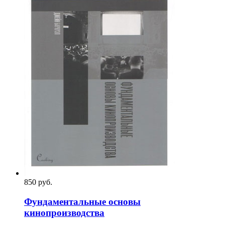
850
p
уб.
Фундаментальные основы
кинопроизводства