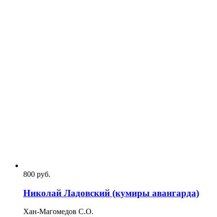
800
p
уб.
Николай Ладовский (кумиры авангарда)
Хан-Магомедов С.О.