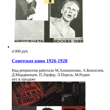
4 000
p
уб.
Советское кино 1926-1928
Над репринтом работали М.Аникипенко, А.Коноплев,
Д.Мордвинцев, П.Лауфер, Л.Перель, М.Родин
нет в продаже