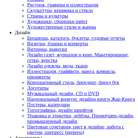
Рисунок, гравюра и иллюстрация
Скульптура, керамика и стекло
Страны и культуры
Художники, сборники работ
Художественные стили и жанры
Дизайн
Брошюры, каталоги, буклеты, годовые отчеты
Визитки, бланки и конверты
Витрины, вывески
Дизайн газет, журналов и книг. Макетирование,
сетки, верстка
Дизайн одежды, мода, ткани
Иллюстрация, граффити, манга, комиксы,
орнаменты
Корпоративный стиль, брендинг, бренд бук
Логотипы
Музыкальный дизайн, СD и DVD
Национальный конкурс дизайна книги Жар-Книга
Постеры, календари
Типографика, дизайн шрифтов
Упаковка и этикетки, лейблы. Промоушен-дизайн,
промышленный дизайн
Цветовые сочетания, цвет в дизайне, работа с
цветом, препресс (prepress)
Архитектура