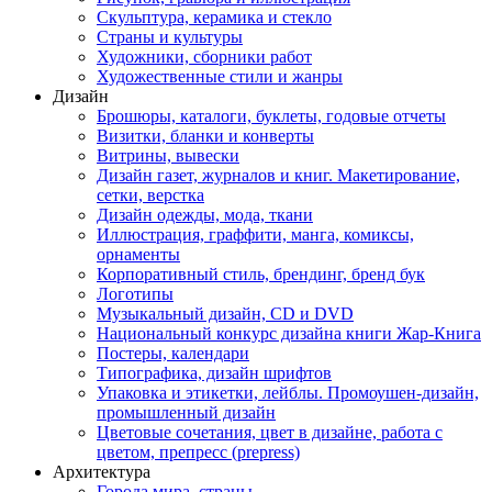
Скульптура, керамика и стекло
Страны и культуры
Художники, сборники работ
Художественные стили и жанры
Дизайн
Брошюры, каталоги, буклеты, годовые отчеты
Визитки, бланки и конверты
Витрины, вывески
Дизайн газет, журналов и книг. Макетирование,
сетки, верстка
Дизайн одежды, мода, ткани
Иллюстрация, граффити, манга, комиксы,
орнаменты
Корпоративный стиль, брендинг, бренд бук
Логотипы
Музыкальный дизайн, СD и DVD
Национальный конкурс дизайна книги Жар-Книга
Постеры, календари
Типографика, дизайн шрифтов
Упаковка и этикетки, лейблы. Промоушен-дизайн,
промышленный дизайн
Цветовые сочетания, цвет в дизайне, работа с
цветом, препресс (prepress)
Архитектура
Города мира, страны