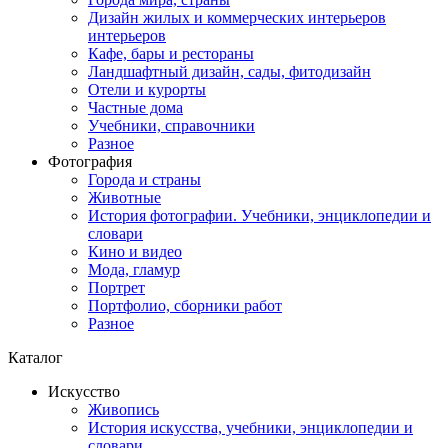
Дизайн жилых и коммерческих интерьеров
интерьеров
Кафе, бары и рестораны
Ландшафтный дизайн, сады, фитодизайн
Отели и курорты
Частные дома
Учебники, справочники
Разное
Фотография
Города и страны
Животные
История фотографии. Учебники, энциклопедии и
словари
Кино и видео
Мода, гламур
Портрет
Портфолио, сборники работ
Разное
Каталог
Искусство
Живопись
История искусства, учебники, энциклопедии и
словари