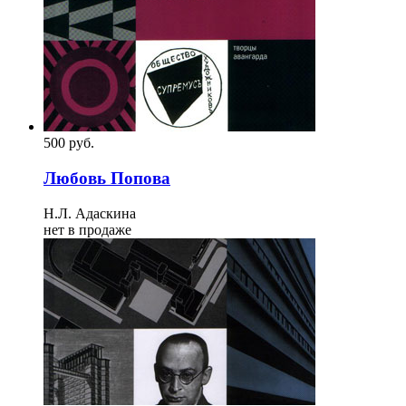
500
p
уб.
Любовь Попова
Н.Л. Адаскина
нет в продаже