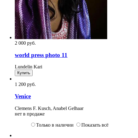
2 000
p
уб.
world press photo 11
Lundelin Kari
Купить
1 200
p
уб.
Venice
Clemens F. Kusch, Anabel Gelhaar
нет в продаже
Только в наличии
Показать всё