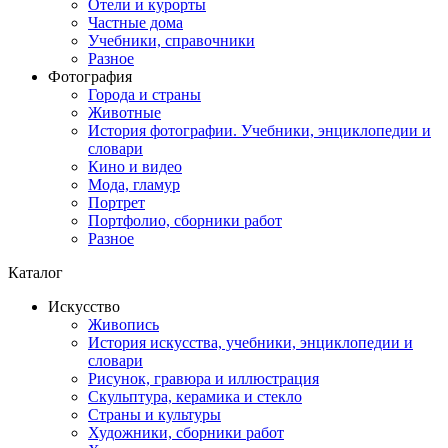
Отели и курорты
Частные дома
Учебники, справочники
Разное
Фотография
Города и страны
Животные
История фотографии. Учебники, энциклопедии и
словари
Кино и видео
Мода, гламур
Портрет
Портфолио, сборники работ
Разное
Каталог
Искусство
Живопись
История искусства, учебники, энциклопедии и
словари
Рисунок, гравюра и иллюстрация
Скульптура, керамика и стекло
Страны и культуры
Художники, сборники работ