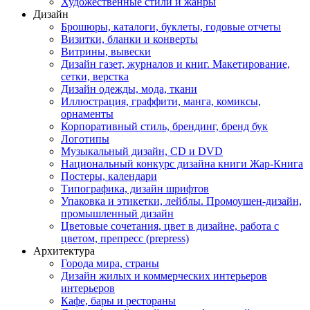
Художественные стили и жанры
Дизайн
Брошюры, каталоги, буклеты, годовые отчеты
Визитки, бланки и конверты
Витрины, вывески
Дизайн газет, журналов и книг. Макетирование,
сетки, верстка
Дизайн одежды, мода, ткани
Иллюстрация, граффити, манга, комиксы,
орнаменты
Корпоративный стиль, брендинг, бренд бук
Логотипы
Музыкальный дизайн, СD и DVD
Национальный конкурс дизайна книги Жар-Книга
Постеры, календари
Типографика, дизайн шрифтов
Упаковка и этикетки, лейблы. Промоушен-дизайн,
промышленный дизайн
Цветовые сочетания, цвет в дизайне, работа с
цветом, препресс (prepress)
Архитектура
Города мира, страны
Дизайн жилых и коммерческих интерьеров
интерьеров
Кафе, бары и рестораны