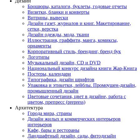
Дизайн
Брошюры, каталоги, буклеты, годовые отчеты
Визитки, бланки и конверты
Витрины, вывески
Дизайн газет, журналов и книг. Макетирование,
сетки, верстка
Дизайн одежды, мода, ткани
Иллюстрация, граффити, манга, комиксы,
орнаменты
Корпоративный стиль, брендинг, бренд бук
Логотипы
Музыкальный дизайн, СD и DVD
Национальный конкурс дизайна книги Жар-Книга
Постеры, календари
Типографика, дизайн шрифтов
Упаковка и этикетки, лейблы. Промоушен-дизайн,
промышленный дизайн
Цветовые сочетания, цвет в дизайне, работа с
цветом, препресс (prepress)
Архитектура
Города мира, страны
Дизайн жилых и коммерческих интерьеров
интерьеров
Кафе, бары и рестораны
Ландшафтный дизайн, сады, фитодизайн