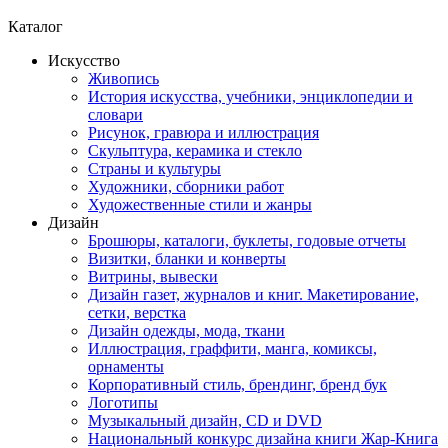
Каталог
Искусство
Живопись
История искусства, учебники, энциклопедии и
словари
Рисунок, гравюра и иллюстрация
Скульптура, керамика и стекло
Страны и культуры
Художники, сборники работ
Художественные стили и жанры
Дизайн
Брошюры, каталоги, буклеты, годовые отчеты
Визитки, бланки и конверты
Витрины, вывески
Дизайн газет, журналов и книг. Макетирование,
сетки, верстка
Дизайн одежды, мода, ткани
Иллюстрация, граффити, манга, комиксы,
орнаменты
Корпоративный стиль, брендинг, бренд бук
Логотипы
Музыкальный дизайн, СD и DVD
Национальный конкурс дизайна книги Жар-Книга