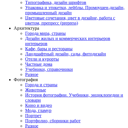
Типографика, дизайн шрифтов
Упаковка и этикетки, лейблы. Промоушен-дизайн,
промышленный дизайн
Цветовые сочетания, цвет в дизайне, работа с
цветом, препресс (prepress)
Архитектура
Города мира, страны
Дизайн жилых и коммерческих интерьеров
интерьеров
Кафе, бары и рестораны
Ландшафтный дизайн, сады, фитодизайн
Отели и курорты
Частные дома
Учебники, справочники
Разное
Фотография
Города и страны
Животные
История фотографии. Учебники, энциклопедии и
словари
Кино и видео
Мода, гламур
Портрет
Портфолио, сборники работ
Разное