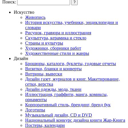
Поиск:
?
Искусство
Живопись
История искусства, учебники, энциклопедии и
словари
Рисунок, гравюра и иллюстрация
Скульптура, керамика и стекло
Страны и культуры
Художники, сборники работ
Художественные стили и жанры
Дизайн
Брошюры, каталоги, буклеты, годовые отчеты
Визитки, бланки и конверты
Витрины, вывески
Дизайн газет, журналов и книг. Макетирование,
сетки, верстка
Дизайн одежды, мода, ткани
Иллюстрация, граффити, манга, комиксы,
орнаменты
Корпоративный стиль, брендинг, бренд бук
Логотипы
Музыкальный дизайн, СD и DVD
Национальный конкурс дизайна книги Жар-Книга
Постеры, календари