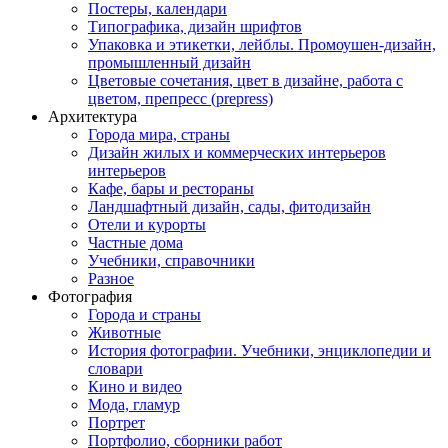
Постеры, календари
Типографика, дизайн шрифтов
Упаковка и этикетки, лейблы. Промоушен-дизайн,
промышленный дизайн
Цветовые сочетания, цвет в дизайне, работа с
цветом, препресс (prepress)
Архитектура
Города мира, страны
Дизайн жилых и коммерческих интерьеров
интерьеров
Кафе, бары и рестораны
Ландшафтный дизайн, сады, фитодизайн
Отели и курорты
Частные дома
Учебники, справочники
Разное
Фотография
Города и страны
Животные
История фотографии. Учебники, энциклопедии и
словари
Кино и видео
Мода, гламур
Портрет
Портфолио, сборники работ