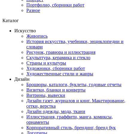
Портфолио, сборники работ
Разное
Каталог
Искусство
Живопись
История искусства, учебники, энциклопедии и
словари
Рисунок, гравюра и иллюстрация
Скульптура, керамика и стекло
Страны и культуры
Художники, сборники работ
Художественные стили и жанры
Дизайн
Брошюры, каталоги, буклеты, годовые отчеты
Визитки, бланки и конверты
Витрины, вывески
Дизайн газет, журналов и книг. Макетирование,
сетки, верстка
Дизайн одежды, мода, ткани
Иллюстрация, граффити, манга, комиксы,
орнаменты
Корпоративный стиль, брендинг, бренд бук
Логотипы