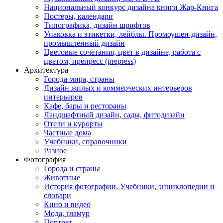
Национальный конкурс дизайна книги Жар-Книга
Постеры, календари
Типографика, дизайн шрифтов
Упаковка и этикетки, лейблы. Промоушен-дизайн,
промышленный дизайн
Цветовые сочетания, цвет в дизайне, работа с
цветом, препресс (prepress)
Архитектура
Города мира, страны
Дизайн жилых и коммерческих интерьеров
интерьеров
Кафе, бары и рестораны
Ландшафтный дизайн, сады, фитодизайн
Отели и курорты
Частные дома
Учебники, справочники
Разное
Фотография
Города и страны
Животные
История фотографии. Учебники, энциклопедии и
словари
Кино и видео
Мода, гламур
Портрет