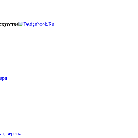
скусстве
вари
ки, верстка