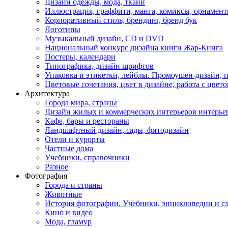
Дизайн одежды, мода, ткани
Иллюстрация, граффити, манга, комиксы, орнамен
Корпоративный стиль, брендинг, бренд бук
Логотипы
Музыкальный дизайн, СD и DVD
Национальный конкурс дизайна книги Жар-Книга
Постеры, календари
Типографика, дизайн шрифтов
Упаковка и этикетки, лейблы. Промоушен-дизайн,
Цветовые сочетания, цвет в дизайне, работа с цветом
Архитектура
Города мира, страны
Дизайн жилых и коммерческих интерьеров интерье
Кафе, бары и рестораны
Ландшафтный дизайн, сады, фитодизайн
Отели и курорты
Частные дома
Учебники, справочники
Разное
Фотография
Города и страны
Животные
История фотографии. Учебники, энциклопедии и с
Кино и видео
Мода, гламур