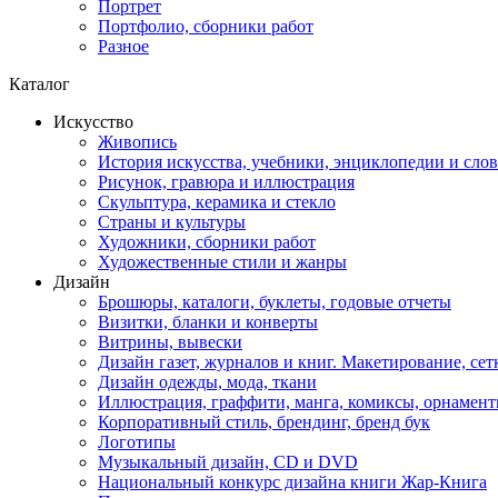
Портрет
Портфолио, сборники работ
Разное
Каталог
Искусство
Живопись
История искусства, учебники, энциклопедии и сло
Рисунок, гравюра и иллюстрация
Скульптура, керамика и стекло
Страны и культуры
Художники, сборники работ
Художественные стили и жанры
Дизайн
Брошюры, каталоги, буклеты, годовые отчеты
Визитки, бланки и конверты
Витрины, вывески
Дизайн газет, журналов и книг. Макетирование, сет
Дизайн одежды, мода, ткани
Иллюстрация, граффити, манга, комиксы, орнамен
Корпоративный стиль, брендинг, бренд бук
Логотипы
Музыкальный дизайн, СD и DVD
Национальный конкурс дизайна книги Жар-Книга