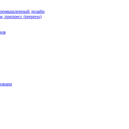
 промышленный дизайн
, препресс (prepress)
ров
ловари