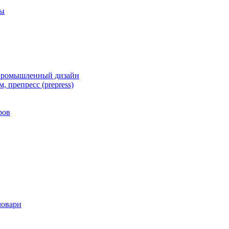
ты
 промышленный дизайн
, препресс (prepress)
ров
ловари