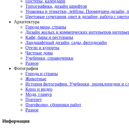
Постеры, календари
Типографика, дизайн шрифтов
Упаковка и этикетки, лейблы. Промоушен-дизайн,
Цветовые сочетания, цвет в дизайне, работа с цветом
Архитектура
Города мира, страны
Дизайн жилых и коммерческих интерьеров интерье
Кафе, бары и рестораны
Ландшафтный дизайн, сады, фитодизайн
Отели и курорты
Частные дома
Учебники, справочники
Разное
Фотография
Города и страны
Животные
История фотографии. Учебники, энциклопедии и с
Кино и видео
Мода, гламур
Портрет
Портфолио, сборники работ
Разное
Информация