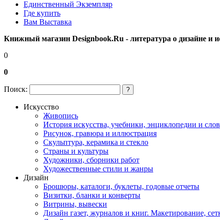
Единственный Экземпляр
Где купить
Вам Выставка
Книжный магазин Designbook.Ru - литература о дизайне и и
0
0
Поиск:
?
Искусство
Живопись
История искусства, учебники, энциклопедии и сло
Рисунок, гравюра и иллюстрация
Скульптура, керамика и стекло
Страны и культуры
Художники, сборники работ
Художественные стили и жанры
Дизайн
Брошюры, каталоги, буклеты, годовые отчеты
Визитки, бланки и конверты
Витрины, вывески
Дизайн газет, журналов и книг. Макетирование, сет