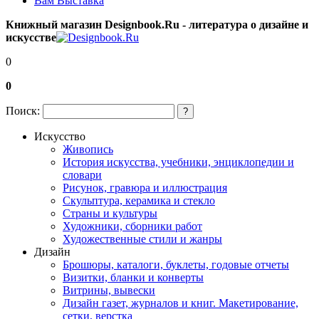
Вам Выставка
Книжный магазин Designbook.Ru - литература о дизайне и
искусстве
0
0
Поиск:
?
Искусство
Живопись
История искусства, учебники, энциклопедии и
словари
Рисунок, гравюра и иллюстрация
Скульптура, керамика и стекло
Страны и культуры
Художники, сборники работ
Художественные стили и жанры
Дизайн
Брошюры, каталоги, буклеты, годовые отчеты
Визитки, бланки и конверты
Витрины, вывески
Дизайн газет, журналов и книг. Макетирование,
сетки, верстка