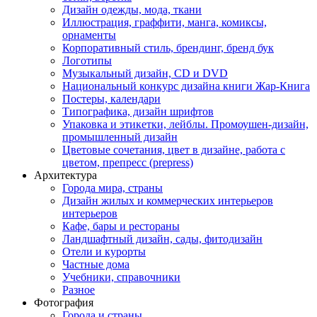
Дизайн одежды, мода, ткани
Иллюстрация, граффити, манга, комиксы,
орнаменты
Корпоративный стиль, брендинг, бренд бук
Логотипы
Музыкальный дизайн, СD и DVD
Национальный конкурс дизайна книги Жар-Книга
Постеры, календари
Типографика, дизайн шрифтов
Упаковка и этикетки, лейблы. Промоушен-дизайн,
промышленный дизайн
Цветовые сочетания, цвет в дизайне, работа с
цветом, препресс (prepress)
Архитектура
Города мира, страны
Дизайн жилых и коммерческих интерьеров
интерьеров
Кафе, бары и рестораны
Ландшафтный дизайн, сады, фитодизайн
Отели и курорты
Частные дома
Учебники, справочники
Разное
Фотография
Города и страны