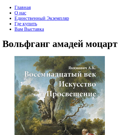
Главная
О нас
Единственный Экземпляр
Где купить
Вам Выставка
Вольфганг амадей моцарт