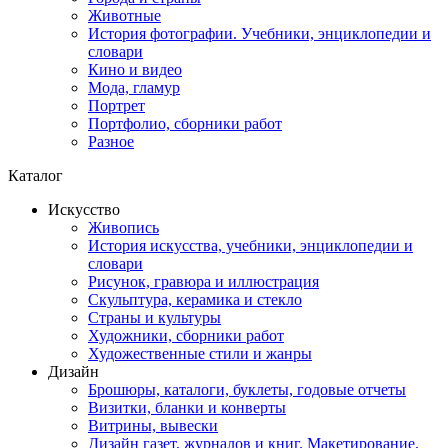
Животные
История фотографии. Учебники, энциклопедии и
словари
Кино и видео
Мода, гламур
Портрет
Портфолио, сборники работ
Разное
Каталог
Искусство
Живопись
История искусства, учебники, энциклопедии и
словари
Рисунок, гравюра и иллюстрация
Скульптура, керамика и стекло
Страны и культуры
Художники, сборники работ
Художественные стили и жанры
Дизайн
Брошюры, каталоги, буклеты, годовые отчеты
Визитки, бланки и конверты
Витрины, вывески
Дизайн газет, журналов и книг. Макетирование,