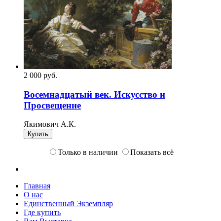
2 000
p
уб.
Восемнадцатый век. Искусство и
Просвещение
Якимович А.К.
Купить
Только в наличии
Показать всё
Главная
О нас
Единственный Экземпляр
Где купить