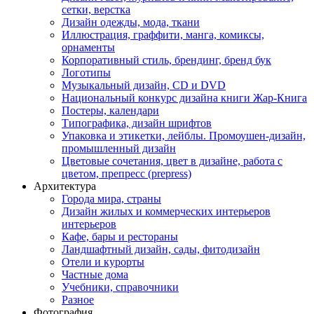
сетки, верстка
Дизайн одежды, мода, ткани
Иллюстрация, граффити, манга, комиксы,
орнаменты
Корпоративный стиль, брендинг, бренд бук
Логотипы
Музыкальный дизайн, СD и DVD
Национальный конкурс дизайна книги Жар-Книга
Постеры, календари
Типографика, дизайн шрифтов
Упаковка и этикетки, лейблы. Промоушен-дизайн,
промышленный дизайн
Цветовые сочетания, цвет в дизайне, работа с
цветом, препресс (prepress)
Архитектура
Города мира, страны
Дизайн жилых и коммерческих интерьеров
интерьеров
Кафе, бары и рестораны
Ландшафтный дизайн, сады, фитодизайн
Отели и курорты
Частные дома
Учебники, справочники
Разное
Фотография