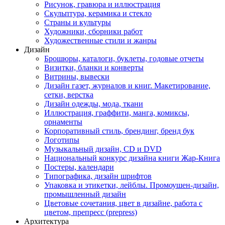
Рисунок, гравюра и иллюстрация
Скульптура, керамика и стекло
Страны и культуры
Художники, сборники работ
Художественные стили и жанры
Дизайн
Брошюры, каталоги, буклеты, годовые отчеты
Визитки, бланки и конверты
Витрины, вывески
Дизайн газет, журналов и книг. Макетирование,
сетки, верстка
Дизайн одежды, мода, ткани
Иллюстрация, граффити, манга, комиксы,
орнаменты
Корпоративный стиль, брендинг, бренд бук
Логотипы
Музыкальный дизайн, СD и DVD
Национальный конкурс дизайна книги Жар-Книга
Постеры, календари
Типографика, дизайн шрифтов
Упаковка и этикетки, лейблы. Промоушен-дизайн,
промышленный дизайн
Цветовые сочетания, цвет в дизайне, работа с
цветом, препресс (prepress)
Архитектура