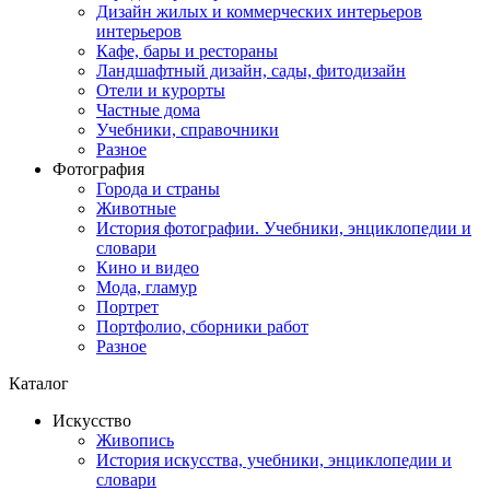
Дизайн жилых и коммерческих интерьеров
интерьеров
Кафе, бары и рестораны
Ландшафтный дизайн, сады, фитодизайн
Отели и курорты
Частные дома
Учебники, справочники
Разное
Фотография
Города и страны
Животные
История фотографии. Учебники, энциклопедии и
словари
Кино и видео
Мода, гламур
Портрет
Портфолио, сборники работ
Разное
Каталог
Искусство
Живопись
История искусства, учебники, энциклопедии и
словари