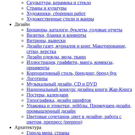
Скульптура, керамика и стекло
Страны и культуры
Художники, сборники работ
Художественные стили и жанры
Дизайн
Брошюры, каталоги, буклеты, годовые отчеты
Визитки, бланки и конверты
Витрины, вывески
Дизайн газет, журналов и книг. Макетирование,
сетки, верстка
Дизайн одежды, мода, ткани
Иллюстрация, граффити, манга, комиксы,
орнаменты
Корпоративный стиль, брендинг, бренд бук
Логотипы
Музыкальный дизайн, СD и DVD
Национальный конкурс дизайна книги Жар-Книга
Постеры, календари
Типографика, дизайн шрифтов
Упаковка и этикетки, лейблы. Промоушен-дизайн,
промышленный дизайн
Цветовые сочетания, цвет в дизайне, работа с
цветом, препресс (prepress)
Архитектура
Города мира, страны