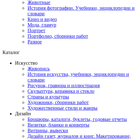
Животные
История фотографии. Учебники, энциклопедии и
словари
Кино и видео
Мода, гламур
Портрет
Портфолио, сборники работ
Разное
Каталог
Искусство
Живопись
История искусства, учебники, энциклопедии и
словари
Рисунок, гравюра и иллюстрация
Скульптура, керамика и стекло
Страны и культуры
Художники, сборники работ
Художественные стили и жанры
Дизайн
Брошюры, каталоги, буклеты, годовые отчеты
Визитки, бланки и конверты
Витрины, вывески
Дизайн газет, журналов и книг. Макетирование,