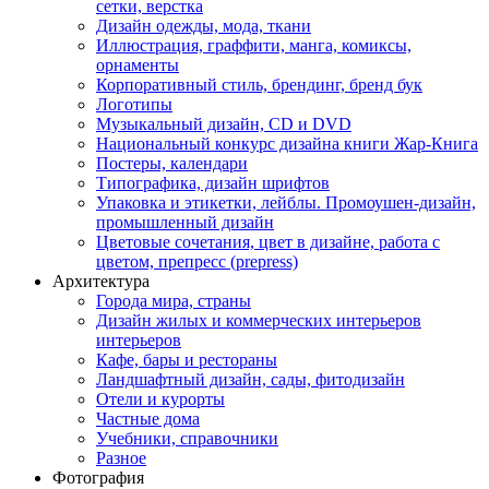
сетки, верстка
Дизайн одежды, мода, ткани
Иллюстрация, граффити, манга, комиксы,
орнаменты
Корпоративный стиль, брендинг, бренд бук
Логотипы
Музыкальный дизайн, СD и DVD
Национальный конкурс дизайна книги Жар-Книга
Постеры, календари
Типографика, дизайн шрифтов
Упаковка и этикетки, лейблы. Промоушен-дизайн,
промышленный дизайн
Цветовые сочетания, цвет в дизайне, работа с
цветом, препресс (prepress)
Архитектура
Города мира, страны
Дизайн жилых и коммерческих интерьеров
интерьеров
Кафе, бары и рестораны
Ландшафтный дизайн, сады, фитодизайн
Отели и курорты
Частные дома
Учебники, справочники
Разное
Фотография