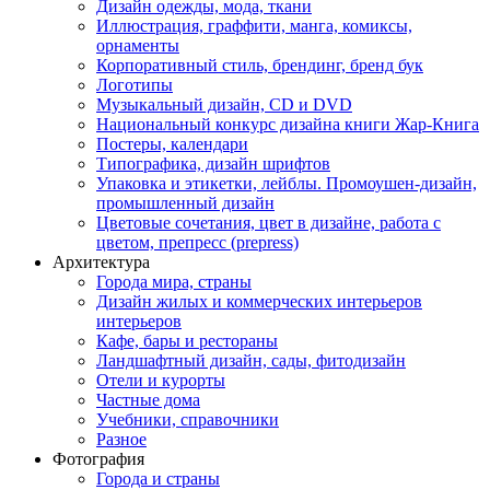
Дизайн одежды, мода, ткани
Иллюстрация, граффити, манга, комиксы,
орнаменты
Корпоративный стиль, брендинг, бренд бук
Логотипы
Музыкальный дизайн, СD и DVD
Национальный конкурс дизайна книги Жар-Книга
Постеры, календари
Типографика, дизайн шрифтов
Упаковка и этикетки, лейблы. Промоушен-дизайн,
промышленный дизайн
Цветовые сочетания, цвет в дизайне, работа с
цветом, препресс (prepress)
Архитектура
Города мира, страны
Дизайн жилых и коммерческих интерьеров
интерьеров
Кафе, бары и рестораны
Ландшафтный дизайн, сады, фитодизайн
Отели и курорты
Частные дома
Учебники, справочники
Разное
Фотография
Города и страны