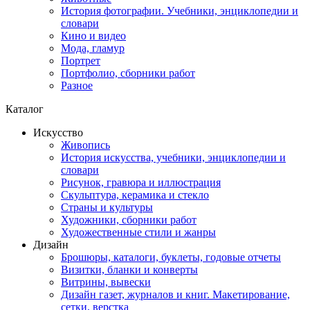
История фотографии. Учебники, энциклопедии и
словари
Кино и видео
Мода, гламур
Портрет
Портфолио, сборники работ
Разное
Каталог
Искусство
Живопись
История искусства, учебники, энциклопедии и
словари
Рисунок, гравюра и иллюстрация
Скульптура, керамика и стекло
Страны и культуры
Художники, сборники работ
Художественные стили и жанры
Дизайн
Брошюры, каталоги, буклеты, годовые отчеты
Визитки, бланки и конверты
Витрины, вывески
Дизайн газет, журналов и книг. Макетирование,
сетки, верстка