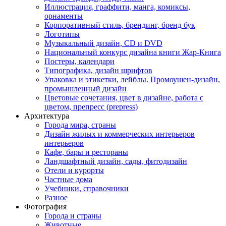
Иллюстрация, граффити, манга, комиксы,
орнаменты
Корпоративный стиль, брендинг, бренд бук
Логотипы
Музыкальный дизайн, СD и DVD
Национальный конкурс дизайна книги Жар-Книга
Постеры, календари
Типографика, дизайн шрифтов
Упаковка и этикетки, лейблы. Промоушен-дизайн,
промышленный дизайн
Цветовые сочетания, цвет в дизайне, работа с
цветом, препресс (prepress)
Архитектура
Города мира, страны
Дизайн жилых и коммерческих интерьеров
интерьеров
Кафе, бары и рестораны
Ландшафтный дизайн, сады, фитодизайн
Отели и курорты
Частные дома
Учебники, справочники
Разное
Фотография
Города и страны
Животные