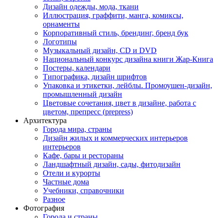
Дизайн одежды, мода, ткани
Иллюстрация, граффити, манга, комиксы,
орнаменты
Корпоративный стиль, брендинг, бренд бук
Логотипы
Музыкальный дизайн, СD и DVD
Национальный конкурс дизайна книги Жар-Книга
Постеры, календари
Типографика, дизайн шрифтов
Упаковка и этикетки, лейблы. Промоушен-дизайн,
промышленный дизайн
Цветовые сочетания, цвет в дизайне, работа с
цветом, препресс (prepress)
Архитектура
Города мира, страны
Дизайн жилых и коммерческих интерьеров
интерьеров
Кафе, бары и рестораны
Ландшафтный дизайн, сады, фитодизайн
Отели и курорты
Частные дома
Учебники, справочники
Разное
Фотография
Города и страны